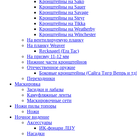
Кронштейны на Sako
Кронштейны на Sauer
Кронштейны на Savage
Кронштейны на Steyr
Кронштейны на Tikka
Кронштейны на Weatherby
Кронштейны на Winchester
На вентилируемую планку
На планку Weaver
Recknagel (Era Tac)
На призму 11-12 мм
Нижние части кронштейнов
Отечественное оружие
Боковые кронштейны (Сайга Тигр Вепрь и тд
Переходники
Маскировка
Засидки и лабазы
Камуфляжные ленты
Маскировочные сети
Ножи пилы топоры
Ножи
Ночное видение
Аксессуары
ИК-фонари ЛЦУ
Насадки