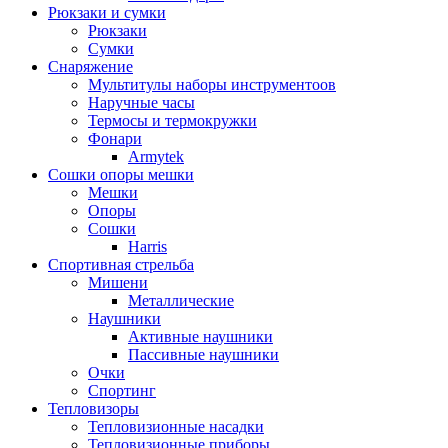
Рюкзаки и сумки
Рюкзаки
Сумки
Снаряжение
Мультитулы наборы инструментоов
Наручные часы
Термосы и термокружки
Фонари
Armytek
Сошки опоры мешки
Мешки
Опоры
Сошки
Harris
Спортивная стрельба
Мишени
Металлические
Наушники
Активные наушники
Пассивные наушники
Очки
Спортинг
Тепловизоры
Тепловизионные насадки
Тепловизионные приборы