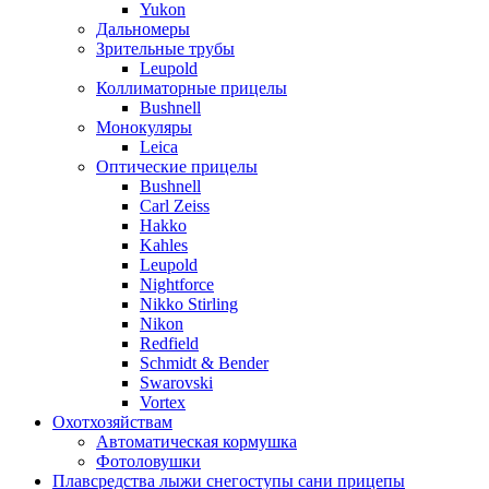
Yukon
Дальномеры
Зрительные трубы
Leupold
Коллиматорные прицелы
Bushnell
Монокуляры
Leica
Оптические прицелы
Bushnell
Carl Zeiss
Hakko
Kahles
Leupold
Nightforce
Nikko Stirling
Nikon
Redfield
Schmidt & Bender
Swarovski
Vortex
Охотхозяйствам
Автоматическая кормушка
Фотоловушки
Плавсредства лыжи снегоступы сани прицепы