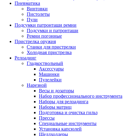
Пневматика
Винтовки
Пистолеты
Пули
Подсумки патронташи ремни
Подсумки и патронташи
Ремни погонные
Пристрелка оружия
Станки для пристрелки
Холодная пристрелка
Релоадинг
Гладкоствольный
Аксессуары
Машинки
Пулелейки
Нарезной
Весы и дозаторы
Набор профессионального инструмента
Наборы для релоадинга
Наборы матриц
Подготовка и очистка гильз
Прессы
Специальные инструменты
Установка капсюлей
Шеллхолдеры