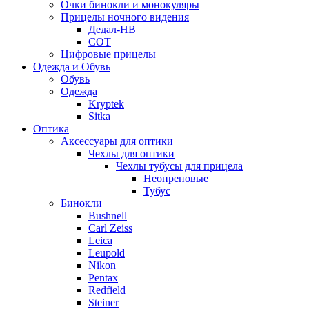
Очки бинокли и монокуляры
Прицелы ночного видения
Дедал-НВ
СОТ
Цифровые прицелы
Одежда и Обувь
Обувь
Одежда
Kryptek
Sitka
Оптика
Аксессуары для оптики
Чехлы для оптики
Чехлы тубусы для прицела
Неопреновые
Тубус
Бинокли
Bushnell
Carl Zeiss
Leica
Leupold
Nikon
Pentax
Redfield
Steiner