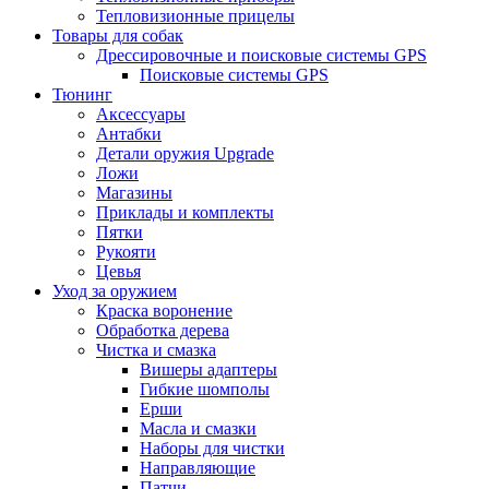
Тепловизионные прицелы
Товары для собак
Дрессировочные и поисковые системы GPS
Поисковые системы GPS
Тюнинг
Аксессуары
Антабки
Детали оружия Upgrade
Ложи
Магазины
Приклады и комплекты
Пятки
Рукояти
Цевья
Уход за оружием
Краска воронение
Обработка дерева
Чистка и смазка
Вишеры адаптеры
Гибкие шомполы
Ерши
Масла и смазки
Наборы для чистки
Направляющие
Патчи