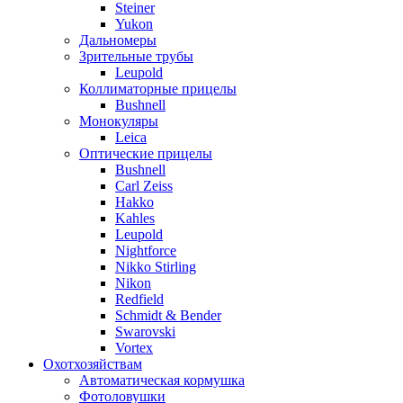
Steiner
Yukon
Дальномеры
Зрительные трубы
Leupold
Коллиматорные прицелы
Bushnell
Монокуляры
Leica
Оптические прицелы
Bushnell
Carl Zeiss
Hakko
Kahles
Leupold
Nightforce
Nikko Stirling
Nikon
Redfield
Schmidt & Bender
Swarovski
Vortex
Охотхозяйствам
Автоматическая кормушка
Фотоловушки