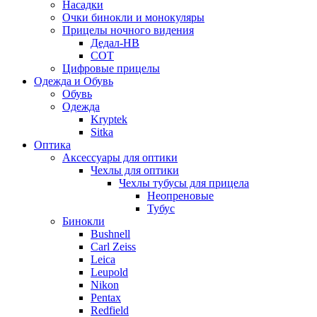
Насадки
Очки бинокли и монокуляры
Прицелы ночного видения
Дедал-НВ
СОТ
Цифровые прицелы
Одежда и Обувь
Обувь
Одежда
Kryptek
Sitka
Оптика
Аксессуары для оптики
Чехлы для оптики
Чехлы тубусы для прицела
Неопреновые
Тубус
Бинокли
Bushnell
Carl Zeiss
Leica
Leupold
Nikon
Pentax
Redfield