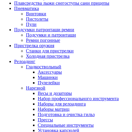
Плавсредства лыжи снегоступы сани прицепы
Пневматика
Винтовки
Пистолеты
Пули
Подсумки патронташи ремни
Подсумки и патронташи
Ремни погонные
Пристрелка оружия
Станки для пристрелки
Холодная пристрелка
Релоадинг
Гладкоствольный
Аксессуары
Машинки
Пулелейки
Нарезной
Весы и дозаторы
Набор профессионального инструмента
Наборы для релоадинга
Наборы матриц
Подготовка и очистка гильз
Прессы
Специальные инструменты
Установка капсюлей