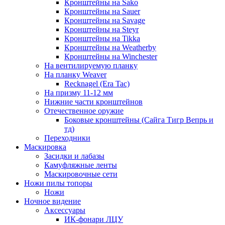
Кронштейны на Sako
Кронштейны на Sauer
Кронштейны на Savage
Кронштейны на Steyr
Кронштейны на Tikka
Кронштейны на Weatherby
Кронштейны на Winchester
На вентилируемую планку
На планку Weaver
Recknagel (Era Tac)
На призму 11-12 мм
Нижние части кронштейнов
Отечественное оружие
Боковые кронштейны (Сайга Тигр Вепрь и
тд)
Переходники
Маскировка
Засидки и лабазы
Камуфляжные ленты
Маскировочные сети
Ножи пилы топоры
Ножи
Ночное видение
Аксессуары
ИК-фонари ЛЦУ