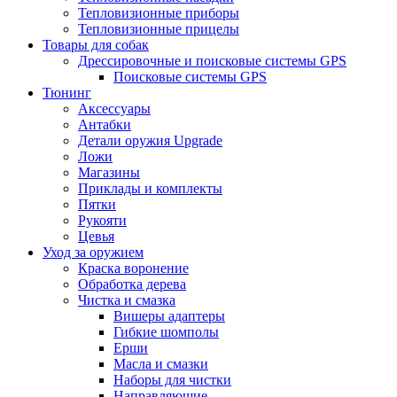
Тепловизионные приборы
Тепловизионные прицелы
Товары для собак
Дрессировочные и поисковые системы GPS
Поисковые системы GPS
Тюнинг
Аксессуары
Антабки
Детали оружия Upgrade
Ложи
Магазины
Приклады и комплекты
Пятки
Рукояти
Цевья
Уход за оружием
Краска воронение
Обработка дерева
Чистка и смазка
Вишеры адаптеры
Гибкие шомполы
Ерши
Масла и смазки
Наборы для чистки
Направляющие