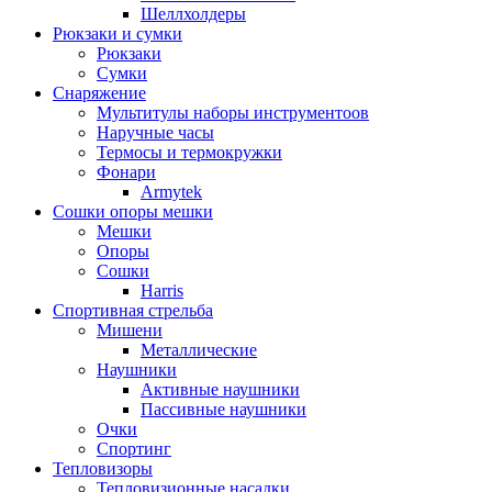
Шеллхолдеры
Рюкзаки и сумки
Рюкзаки
Сумки
Снаряжение
Мультитулы наборы инструментоов
Наручные часы
Термосы и термокружки
Фонари
Armytek
Сошки опоры мешки
Мешки
Опоры
Сошки
Harris
Спортивная стрельба
Мишени
Металлические
Наушники
Активные наушники
Пассивные наушники
Очки
Спортинг
Тепловизоры
Тепловизионные насадки