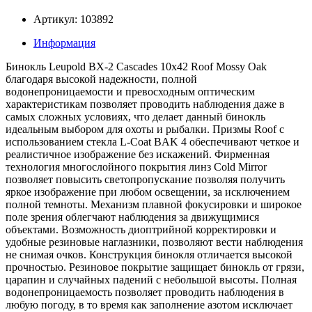
Артикул: 103892
Информация
Бинокль Leupold BX-2 Cascades 10x42 Roof Mossy Oak
благодаря высокой надежности, полной
водонепроницаемости и превосходным оптическим
характеристикам позволяет проводить наблюдения даже в
самых сложных условиях, что делает данный бинокль
идеальным выбором для охоты и рыбалки. Призмы Roof с
использованием стекла L-Coat BAK 4 обеспечивают четкое и
реалистичное изображение без искажений. Фирменная
технология многослойного покрытия линз Cold Mirror
позволяет повысить светопропускание позволяя получить
яркое изображение при любом освещении, за исключением
полной темноты. Механизм плавной фокусировки и широкое
поле зрения облегчают наблюдения за движущимися
объектами. Возможность диоптрийной корректировки и
удобные резиновые наглазники, позволяют вести наблюдения
не снимая очков. Конструкция бинокля отличается высокой
прочностью. Резиновое покрытие защищает бинокль от грязи,
царапин и случайных падений с небольшой высоты. Полная
водонепроницаемость позволяет проводить наблюдения в
любую погоду, в то время как заполнение азотом исключает