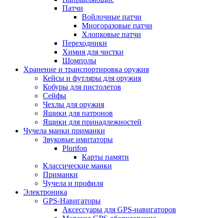
Патчи
Войлочные патчи
Многоразовые патчи
Хлопковые патчи
Переходники
Химия для чистки
Шомполы
Хранение и транспортировка оружия
Кейсы и футляры для оружия
Кобуры для пистолетов
Сейфы
Чехлы для оружия
Ящики для патронов
Ящики для принадлежностей
Чучела манки приманки
Звуковые имитаторы
Plurifon
Карты памяти
Классические манки
Приманки
Чучела и профиля
Электроника
GPS-Навигаторы
Аксессуары для GPS-навигаторов