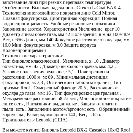
запотевание линз при резких перепадах температуры.
Особенности: Высокая надежность. Стекла L-Coat BAK 4.
Технология многослойного покрытия линз Cold Mirror.
Плавная фокусировка. Диоптрийная коррекция. Полная
водонепроницаемость. Удобные резиновые наглазники.
Заполнение азотом. Характеристики Увеличение, крат 10
Диаметр линзы объектива, мм 42 Поле зрения, в м на 100м 8.9
Вес, г 656 Длина, мм 140 Фокусное расстояние от окуляра, мм
16.0 Мин. фокусировка, м 3.0 Защита корпуса
Водонепроницаемый
Технические характеристики:
Тип бинокля: классический , Увеличение, x: 10 , Диаметр
объектива, мм: 42 , Диаметр выходного зрачка, мм: 4,2 ,
Угловое поле зрения реальное, : 5,1 , Поле зрения на
расстоянии 1000 м, м: 89 , Минимальная дистанция
фокусировки, м: 3,3 , Оптический стабилизатор: нет , Тип
призмы: Roof , Сумеречный фактор: 20,5 , Расстояние от
окуляра до глаза, мм: 16 , Тип фокусировки: центральная ,
Межзрачковое расстояние: 58-72 мм , Многослойное покрытие
линз: есть , Наглазники: выдвижные , Защита от влаги и
пыли: есть , Заполнение азотом/аргоном: есть , Обрезиненный
корпус: да , Размеры, мм: длина 140 , Вес, г: 655.
Производитель: Leupold (США)
Вы можете купить Бинокль Leupold BX-2 Cascades 10x42 Roof