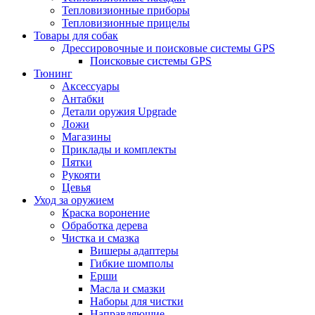
Тепловизионные приборы
Тепловизионные прицелы
Товары для собак
Дрессировочные и поисковые системы GPS
Поисковые системы GPS
Тюнинг
Аксессуары
Антабки
Детали оружия Upgrade
Ложи
Магазины
Приклады и комплекты
Пятки
Рукояти
Цевья
Уход за оружием
Краска воронение
Обработка дерева
Чистка и смазка
Вишеры адаптеры
Гибкие шомполы
Ерши
Масла и смазки
Наборы для чистки
Направляющие