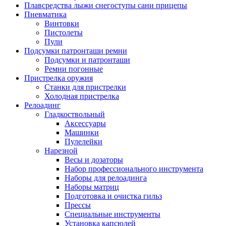
Плавсредства лыжи снегоступы сани прицепы
Пневматика
Винтовки
Пистолеты
Пули
Подсумки патронташи ремни
Подсумки и патронташи
Ремни погонные
Пристрелка оружия
Станки для пристрелки
Холодная пристрелка
Релоадинг
Гладкоствольный
Аксессуары
Машинки
Пулелейки
Нарезной
Весы и дозаторы
Набор профессионального инструмента
Наборы для релоадинга
Наборы матриц
Подготовка и очистка гильз
Прессы
Специальные инструменты
Установка капсюлей