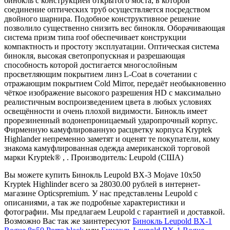
бинокль с конструкцией открытого моста, в которой
соединение оптических труб осуществляется посредством
двойного шарнира. Подобное конструктивное решение
позволило существенно снизить вес бинокля. Оборачивающая
система призм типа roof обеспечивает конструкции
компактность и простоту эксплуатации. Оптическая система
бинокля, высокая светопропускная и разрешающая
способность которой достигается многослойным
просветляющим покрытием линз L-Coat в сочетании с
отражающим покрытием Cold Mirror, передаёт необыкновенно
чёткое изображение высокого разрешения HD с максимально
реалистичным воспроизведением цвета в любых условиях
освещённости и очень плохой видимости. Бинокль имеет
прорезиненный водонепроницаемый ударопрочный корпус.
Фирменную камуфлированную расцветку корпуса Kryptek
Highlander непременно заметят и оценят те покупатели, кому
знакома камуфлированная одежда американской торговой
марки Kryptek® , . Производитель: Leupold (США)
Вы можете купить Бинокль Leupold BX-3 Mojave 10x50
Kryptek Highlinder всего за 28030.00 рублей в интернет-
магазине Opticspremium. У нас представлены Leupold с
описаниями, а так же подробные характеристики и
фотографии. Мы предлагаем Leupold с гарантией и доставкой.
Возможно Вас так же заинтересуют
Бинокль Leupold BX-1