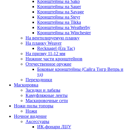
Кронштейны на Sako
Кронштейны на Sauer
Кронштейны на Savage
Кронштейны на Steyr
Кронштейны на Tikka
Кронштейны на Weatherby
Кронштейны на Winchester
На вентилируемую планку
На планку Weaver
Recknagel (Era Tac)
На призму 11-12 мм
Нижние части кронштейнов
Отечественное оружие
Боковые кронштейны (Сайга Тигр Вепрь и
тд)
Переходники
Маскировка
Засидки и лабазы
Камуфляжные ленты
Маскировочные сети
Ножи пилы топоры
Ножи
Ночное видение
Аксессуары
ИК-фонари ЛЦУ