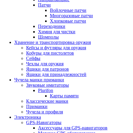
Патчи
Войлочные патчи
Многоразовые патчи
Хлопковые патчи
Переходники
Химия для чистки
Шомполы
Хранение и транспортировка оружия
Кейсы и футляры для оружия
Кобуры для пистолетов
Сейфы
Чехлы для оружия
Ящики для патронов
Ящики для принадлежностей
Чучела манки приманки
Звуковые имитаторы
Plurifon
Карты памяти
Классические манки
Приманки
Чучела и профиля
Электроника
GPS-Навигаторы
Аксессуары для GPS-навигаторов