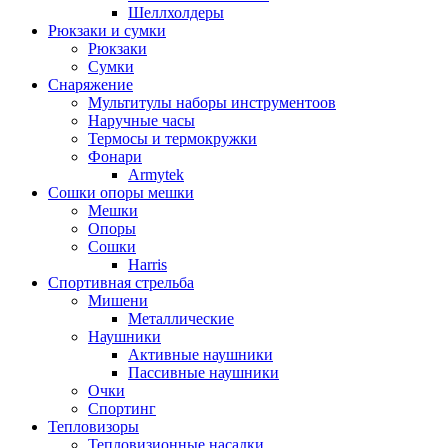
Шеллхолдеры
Рюкзаки и сумки
Рюкзаки
Сумки
Снаряжение
Мультитулы наборы инструментоов
Наручные часы
Термосы и термокружки
Фонари
Armytek
Сошки опоры мешки
Мешки
Опоры
Сошки
Harris
Спортивная стрельба
Мишени
Металлические
Наушники
Активные наушники
Пассивные наушники
Очки
Спортинг
Тепловизоры
Тепловизионные насадки