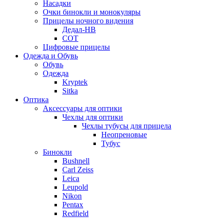
Насадки
Очки бинокли и монокуляры
Прицелы ночного видения
Дедал-НВ
СОТ
Цифровые прицелы
Одежда и Обувь
Обувь
Одежда
Kryptek
Sitka
Оптика
Аксессуары для оптики
Чехлы для оптики
Чехлы тубусы для прицела
Неопреновые
Тубус
Бинокли
Bushnell
Carl Zeiss
Leica
Leupold
Nikon
Pentax
Redfield