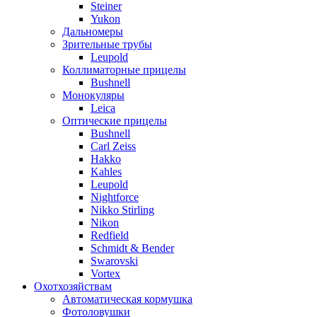
Steiner
Yukon
Дальномеры
Зрительные трубы
Leupold
Коллиматорные прицелы
Bushnell
Монокуляры
Leica
Оптические прицелы
Bushnell
Carl Zeiss
Hakko
Kahles
Leupold
Nightforce
Nikko Stirling
Nikon
Redfield
Schmidt & Bender
Swarovski
Vortex
Охотхозяйствам
Автоматическая кормушка
Фотоловушки