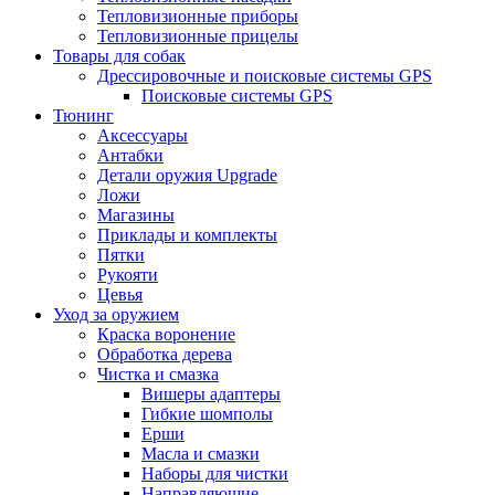
Тепловизионные приборы
Тепловизионные прицелы
Товары для собак
Дрессировочные и поисковые системы GPS
Поисковые системы GPS
Тюнинг
Аксессуары
Антабки
Детали оружия Upgrade
Ложи
Магазины
Приклады и комплекты
Пятки
Рукояти
Цевья
Уход за оружием
Краска воронение
Обработка дерева
Чистка и смазка
Вишеры адаптеры
Гибкие шомполы
Ерши
Масла и смазки
Наборы для чистки
Направляющие