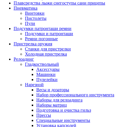
Плавсредства лыжи снегоступы сани прицепы
Пневматика
Винтовки
Пистолеты
Пули
Подсумки патронташи ремни
Подсумки и патронташи
Ремни погонные
Пристрелка оружия
Станки для пристрелки
Холодная пристрелка
Релоадинг
Гладкоствольный
Аксессуары
Машинки
Пулелейки
Нарезной
Весы и дозаторы
Набор профессионального инструмента
Наборы для релоадинга
Наборы матриц
Подготовка и очистка гильз
Прессы
Специальные инструменты
Установка капсюлей