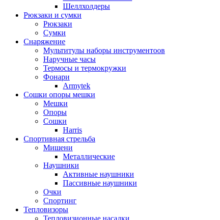
Шеллхолдеры
Рюкзаки и сумки
Рюкзаки
Сумки
Снаряжение
Мультитулы наборы инструментоов
Наручные часы
Термосы и термокружки
Фонари
Armytek
Сошки опоры мешки
Мешки
Опоры
Сошки
Harris
Спортивная стрельба
Мишени
Металлические
Наушники
Активные наушники
Пассивные наушники
Очки
Спортинг
Тепловизоры
Тепловизионные насадки