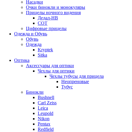
Насадки
Очки бинокли и монокуляры
Прицелы ночного видения
Дедал-НВ
СОТ
Цифровые прицелы
Одежда и Обувь
Обувь
Одежда
Kryptek
Sitka
Оптика
Аксессуары для оптики
Чехлы для оптики
Чехлы тубусы для прицела
Неопреновые
Тубус
Бинокли
Bushnell
Carl Zeiss
Leica
Leupold
Nikon
Pentax
Redfield