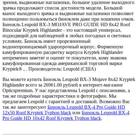
зрения, выдвижные наглазники, большое удаление выходного
зрачка продолжают список достоинств модели. Большой
вынос выходного зрачка и выдвижные наглазники позволяют
полноценно пользоваться биноклем даже при ношении очков.
Бинокль Leupold BX-3 MOJAVE PRO GUIDE HD 8x42 Roof
Binocular Kryptek Highlander - это настоящий универсал,
подходящий для наблюдений в любых погодных и световых
условиях. Бинокль имеет прорезиненный
водонепроницаемый ударопрочный корпус. Фирменную
камуфлированную расцветку корпуса Kryptek Highlander
непременно заметят и оценят те покупатели, кому знакома
камуфлированная одежда американской торговой марки
Kryptek® , . Производитель: Leupold (США)
Вы можете купить Бинокль Leupold BX-3 Mojave 8x42 Kryptek
Highlander всего за 26961.00 рублей в интернет-магазине
Opticspremium. У нас представлены Leupold с описаниями, а
так же подробные характеристики и фотографии. Мы
предлагаем Leupold с гарантией и доставкой. Возможно Вас
так же заинтересуют
Бинокль Leupold BX-4 Pro Guide HD
12x50 Roof Kryptek Typhon black
или
Бинокль Leupold BX-4
Pro Guide HD 10x42 Roof Kryptek Typhon black
.