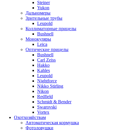
Steiner
Yukon
Дальномеры
Зрительные трубы
Leupold
Коллиматорные прицелы
Bushnell
Монокуляры
Leica
Оптические прицелы
Bushnell
Carl Zeiss
Hakko
Kahles
Leupold
Nightforce
Nikko Stirling
Nikon
Redfield
Schmidt & Bender
Swarovski
Vortex
Охотхозяйствам
Автоматическая кормушка
Фотоловушки