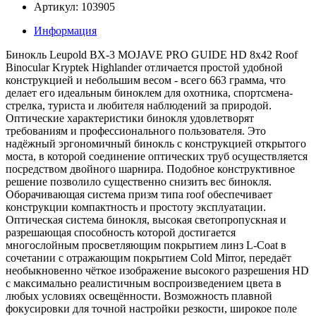
Артикул: 103905
Информация
Бинокль Leupold BX-3 MOJAVE PRO GUIDE HD 8x42 Roof
Binocular Kryptek Highlander отличается простой удобной
конструкцией и небольшим весом - всего 663 грамма, что
делает его идеальным биноклем для охотника, спортсмена-
стрелка, туриста и любителя наблюдений за природой.
Оптические характеристики бинокля удовлетворят
требованиям и профессионального пользователя. Это
надёжный эргономичный бинокль с конструкцией открытого
моста, в которой соединение оптических труб осуществляется
посредством двойного шарнира. Подобное конструктивное
решение позволило существенно снизить вес бинокля.
Оборачивающая система призм типа roof обеспечивает
конструкции компактность и простоту эксплуатации.
Оптическая система бинокля, высокая светопропускная и
разрешающая способность которой достигается
многослойным просветляющим покрытием линз L-Coat в
сочетании с отражающим покрытием Cold Mirror, передаёт
необыкновенно чёткое изображение высокого разрешения HD
с максимально реалистичным воспроизведением цвета в
любых условиях освещённости. Возможность плавной
фокусировки для точной настройки резкости, широкое поле