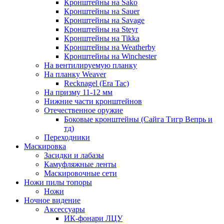
Кронштейны на Sako
Кронштейны на Sauer
Кронштейны на Savage
Кронштейны на Steyr
Кронштейны на Tikka
Кронштейны на Weatherby
Кронштейны на Winchester
На вентилируемую планку
На планку Weaver
Recknagel (Era Tac)
На призму 11-12 мм
Нижние части кронштейнов
Отечественное оружие
Боковые кронштейны (Сайга Тигр Вепрь и
тд)
Переходники
Маскировка
Засидки и лабазы
Камуфляжные ленты
Маскировочные сети
Ножи пилы топоры
Ножи
Ночное видение
Аксессуары
ИК-фонари ЛЦУ