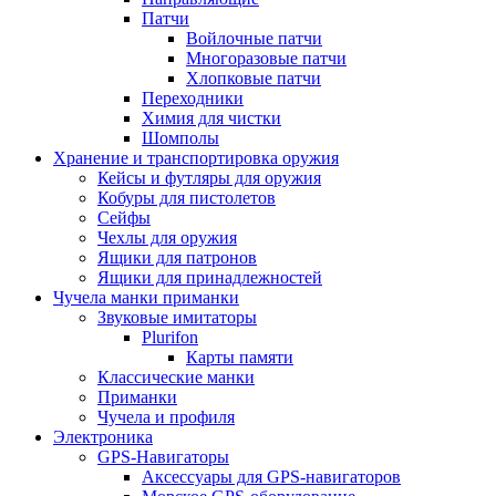
Патчи
Войлочные патчи
Многоразовые патчи
Хлопковые патчи
Переходники
Химия для чистки
Шомполы
Хранение и транспортировка оружия
Кейсы и футляры для оружия
Кобуры для пистолетов
Сейфы
Чехлы для оружия
Ящики для патронов
Ящики для принадлежностей
Чучела манки приманки
Звуковые имитаторы
Plurifon
Карты памяти
Классические манки
Приманки
Чучела и профиля
Электроника
GPS-Навигаторы
Аксессуары для GPS-навигаторов