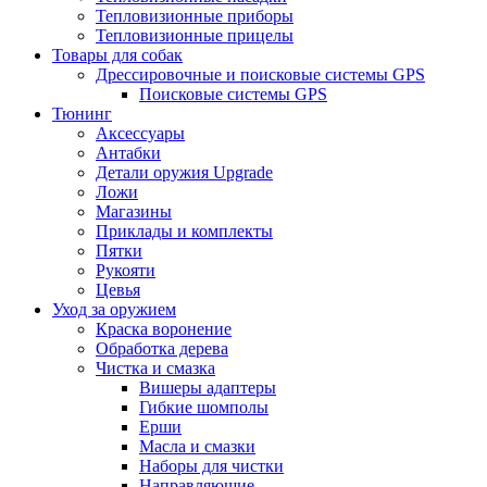
Тепловизионные приборы
Тепловизионные прицелы
Товары для собак
Дрессировочные и поисковые системы GPS
Поисковые системы GPS
Тюнинг
Аксессуары
Антабки
Детали оружия Upgrade
Ложи
Магазины
Приклады и комплекты
Пятки
Рукояти
Цевья
Уход за оружием
Краска воронение
Обработка дерева
Чистка и смазка
Вишеры адаптеры
Гибкие шомполы
Ерши
Масла и смазки
Наборы для чистки
Направляющие