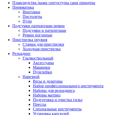
Плавсредства лыжи снегоступы сани прицепы
Пневматика
Винтовки
Пистолеты
Пули
Подсумки патронташи ремни
Подсумки и патронташи
Ремни погонные
Пристрелка оружия
Станки для пристрелки
Холодная пристрелка
Релоадинг
Гладкоствольный
Аксессуары
Машинки
Пулелейки
Нарезной
Весы и дозаторы
Набор профессионального инструмента
Наборы для релоадинга
Наборы матриц
Подготовка и очистка гильз
Прессы
Специальные инструменты
Установка капсюлей