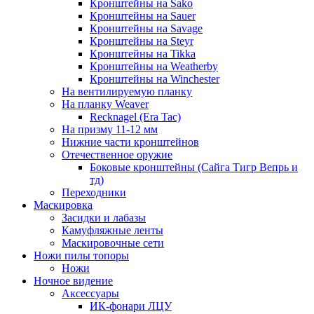
Кронштейны на Sako
Кронштейны на Sauer
Кронштейны на Savage
Кронштейны на Steyr
Кронштейны на Tikka
Кронштейны на Weatherby
Кронштейны на Winchester
На вентилируемую планку
На планку Weaver
Recknagel (Era Tac)
На призму 11-12 мм
Нижние части кронштейнов
Отечественное оружие
Боковые кронштейны (Сайга Тигр Вепрь и
тд)
Переходники
Маскировка
Засидки и лабазы
Камуфляжные ленты
Маскировочные сети
Ножи пилы топоры
Ножи
Ночное видение
Аксессуары
ИК-фонари ЛЦУ