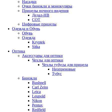
Насадки
Очки бинокли и монокуляры
Прицелы ночного видения
Дедал-НВ
СОТ
Цифровые прицелы
Одежда и Обувь
Обувь
Одежда
Kryptek
Sitka
Оптика
Аксессуары для оптики
Чехлы для оптики
Чехлы тубусы для прицела
Неопреновые
Тубус
Бинокли
Bushnell
Carl Zeiss
Leica
Leupold
Nikon
Pentax
Redfield