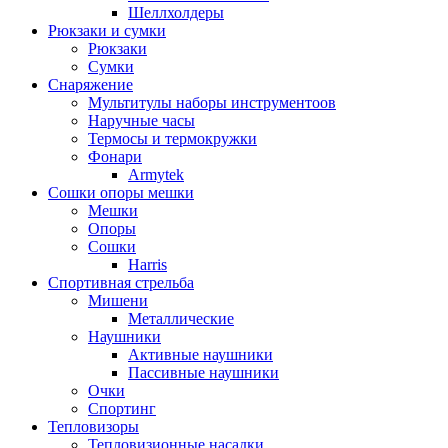
Шеллхолдеры
Рюкзаки и сумки
Рюкзаки
Сумки
Снаряжение
Мультитулы наборы инструментоов
Наручные часы
Термосы и термокружки
Фонари
Armytek
Сошки опоры мешки
Мешки
Опоры
Сошки
Harris
Спортивная стрельба
Мишени
Металлические
Наушники
Активные наушники
Пассивные наушники
Очки
Спортинг
Тепловизоры
Тепловизионные насадки