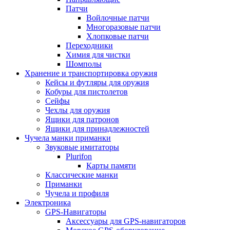
Патчи
Войлочные патчи
Многоразовые патчи
Хлопковые патчи
Переходники
Химия для чистки
Шомполы
Хранение и транспортировка оружия
Кейсы и футляры для оружия
Кобуры для пистолетов
Сейфы
Чехлы для оружия
Ящики для патронов
Ящики для принадлежностей
Чучела манки приманки
Звуковые имитаторы
Plurifon
Карты памяти
Классические манки
Приманки
Чучела и профиля
Электроника
GPS-Навигаторы
Аксессуары для GPS-навигаторов