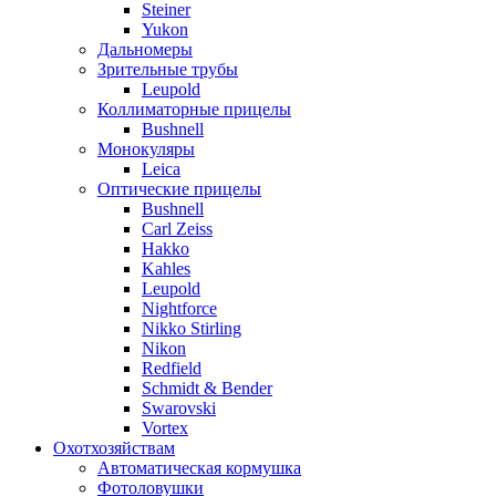
Steiner
Yukon
Дальномеры
Зрительные трубы
Leupold
Коллиматорные прицелы
Bushnell
Монокуляры
Leica
Оптические прицелы
Bushnell
Carl Zeiss
Hakko
Kahles
Leupold
Nightforce
Nikko Stirling
Nikon
Redfield
Schmidt & Bender
Swarovski
Vortex
Охотхозяйствам
Автоматическая кормушка
Фотоловушки