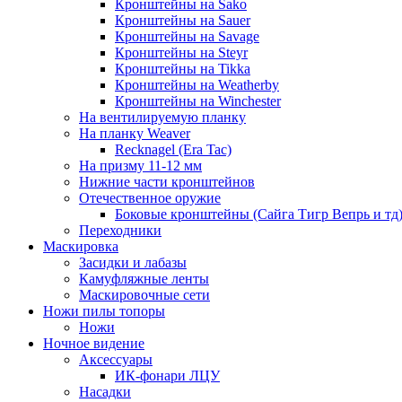
Кронштейны на Sako
Кронштейны на Sauer
Кронштейны на Savage
Кронштейны на Steyr
Кронштейны на Tikka
Кронштейны на Weatherby
Кронштейны на Winchester
На вентилируемую планку
На планку Weaver
Recknagel (Era Tac)
На призму 11-12 мм
Нижние части кронштейнов
Отечественное оружие
Боковые кронштейны (Сайга Тигр Вепрь и тд
Переходники
Маскировка
Засидки и лабазы
Камуфляжные ленты
Маскировочные сети
Ножи пилы топоры
Ножи
Ночное видение
Аксессуары
ИК-фонари ЛЦУ
Насадки