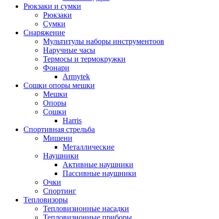
Рюкзаки и сумки
Рюкзаки
Сумки
Снаряжение
Мультитулы наборы инструментоов
Наручные часы
Термосы и термокружки
Фонари
Armytek
Сошки опоры мешки
Мешки
Опоры
Сошки
Harris
Спортивная стрельба
Мишени
Металлические
Наушники
Активные наушники
Пассивные наушники
Очки
Спортинг
Тепловизоры
Тепловизионные насадки
Тепловизионные приборы