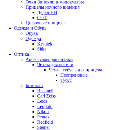
Очки бинокли и монокуляры
Прицелы ночного видения
Дедал-НВ
СОТ
Цифровые прицелы
Одежда и Обувь
Обувь
Одежда
Kryptek
Sitka
Оптика
Аксессуары для оптики
Чехлы для оптики
Чехлы тубусы для прицела
Неопреновые
Тубус
Бинокли
Bushnell
Carl Zeiss
Leica
Leupold
Nikon
Pentax
Redfield
Steiner