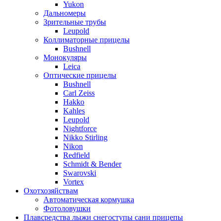
Yukon
Дальномеры
Зрительные трубы
Leupold
Коллиматорные прицелы
Bushnell
Монокуляры
Leica
Оптические прицелы
Bushnell
Carl Zeiss
Hakko
Kahles
Leupold
Nightforce
Nikko Stirling
Nikon
Redfield
Schmidt & Bender
Swarovski
Vortex
Охотхозяйствам
Автоматическая кормушка
Фотоловушки
Плавсредства лыжи снегоступы сани прицепы