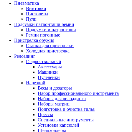
Пневматика
Винтовки
Пистолеты
Пули
Подсумки патронташи ремни
Подсумки и патронташи
Ремни погонные
Пристрелка оружия
Станки для пристрелки
Холодная пристрелка
Релоадинг
Гладкоствольный
Аксессуары
Машинки
Пулелейки
Нарезной
Весы и дозаторы
Набор профессионального инструмента
Наборы для релоадинга
Наборы матриц
Подготовка и очистка гильз
Прессы
Специальные инструменты
Установка капсюлей
Шеллхолдеры