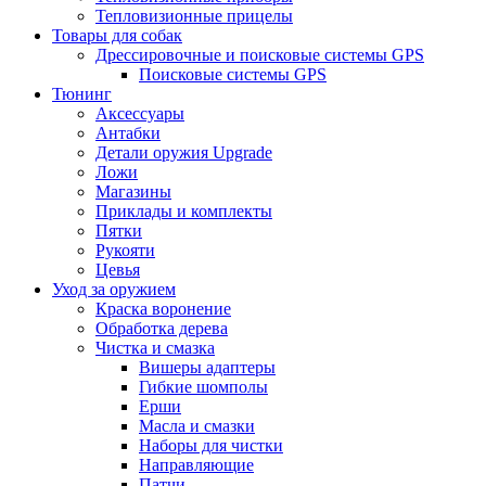
Тепловизионные прицелы
Товары для собак
Дрессировочные и поисковые системы GPS
Поисковые системы GPS
Тюнинг
Аксессуары
Антабки
Детали оружия Upgrade
Ложи
Магазины
Приклады и комплекты
Пятки
Рукояти
Цевья
Уход за оружием
Краска воронение
Обработка дерева
Чистка и смазка
Вишеры адаптеры
Гибкие шомполы
Ерши
Масла и смазки
Наборы для чистки
Направляющие
Патчи