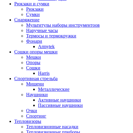
Рюкзаки и сумки
Рюкзаки
Сумки
Снаряжение
Мультитулы наборы инструментоов
Наручные часы
Термосы и термокружки
Фонари
Armytek
Сошки опоры мешки
Мешки
Опоры
Сошки
Harris
Спортивная стрельба
Мишени
Металлические
Наушники
Активные наушники
Пассивные наушники
Очки
Спортинг
Тепловизоры
Тепловизионные насадки
Тепловизионные приборы