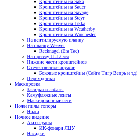
Кронштейны на Sako
Кронштейны на Sauer
Кронштейны на Savage
Кронштейны на Steyr
Кронштейны на Tikka
Кронштейны на Weatherby
Кронштейны на Winchester
На вентилируемую планку
На планку Weaver
Recknagel (Era Tac)
На призму 11-12 мм
Нижние части кронштейнов
Отечественное оружие
Боковые кронштейны (Сайга Тигр Вепрь и тд
Переходники
Маскировка
Засидки и лабазы
Камуфляжные ленты
Маскировочные сети
Ножи пилы топоры
Ножи
Ночное видение
Аксессуары
ИК-фонари ЛЦУ
Насадки