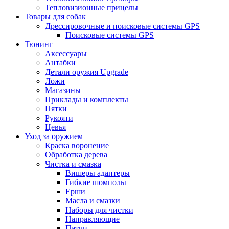
Тепловизионные прицелы
Товары для собак
Дрессировочные и поисковые системы GPS
Поисковые системы GPS
Тюнинг
Аксессуары
Антабки
Детали оружия Upgrade
Ложи
Магазины
Приклады и комплекты
Пятки
Рукояти
Цевья
Уход за оружием
Краска воронение
Обработка дерева
Чистка и смазка
Вишеры адаптеры
Гибкие шомполы
Ерши
Масла и смазки
Наборы для чистки
Направляющие
Патчи