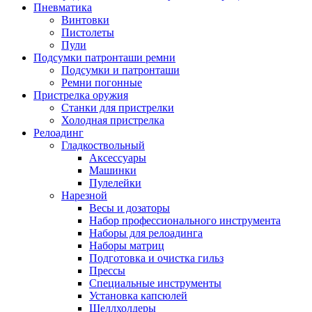
Пневматика
Винтовки
Пистолеты
Пули
Подсумки патронташи ремни
Подсумки и патронташи
Ремни погонные
Пристрелка оружия
Станки для пристрелки
Холодная пристрелка
Релоадинг
Гладкоствольный
Аксессуары
Машинки
Пулелейки
Нарезной
Весы и дозаторы
Набор профессионального инструмента
Наборы для релоадинга
Наборы матриц
Подготовка и очистка гильз
Прессы
Специальные инструменты
Установка капсюлей
Шеллхолдеры