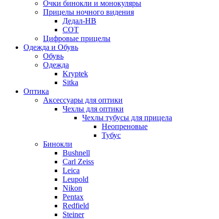
Очки бинокли и монокуляры
Прицелы ночного видения
Дедал-НВ
СОТ
Цифровые прицелы
Одежда и Обувь
Обувь
Одежда
Kryptek
Sitka
Оптика
Аксессуары для оптики
Чехлы для оптики
Чехлы тубусы для прицела
Неопреновые
Тубус
Бинокли
Bushnell
Carl Zeiss
Leica
Leupold
Nikon
Pentax
Redfield
Steiner