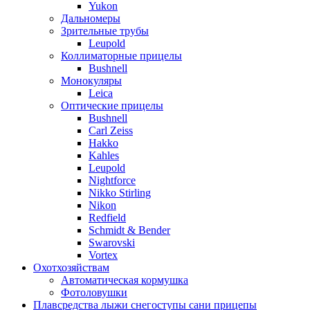
Yukon
Дальномеры
Зрительные трубы
Leupold
Коллиматорные прицелы
Bushnell
Монокуляры
Leica
Оптические прицелы
Bushnell
Carl Zeiss
Hakko
Kahles
Leupold
Nightforce
Nikko Stirling
Nikon
Redfield
Schmidt & Bender
Swarovski
Vortex
Охотхозяйствам
Автоматическая кормушка
Фотоловушки
Плавсредства лыжи снегоступы сани прицепы