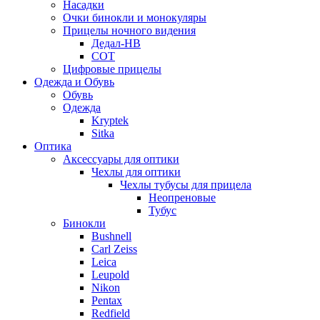
Насадки
Очки бинокли и монокуляры
Прицелы ночного видения
Дедал-НВ
СОТ
Цифровые прицелы
Одежда и Обувь
Обувь
Одежда
Kryptek
Sitka
Оптика
Аксессуары для оптики
Чехлы для оптики
Чехлы тубусы для прицела
Неопреновые
Тубус
Бинокли
Bushnell
Carl Zeiss
Leica
Leupold
Nikon
Pentax
Redfield