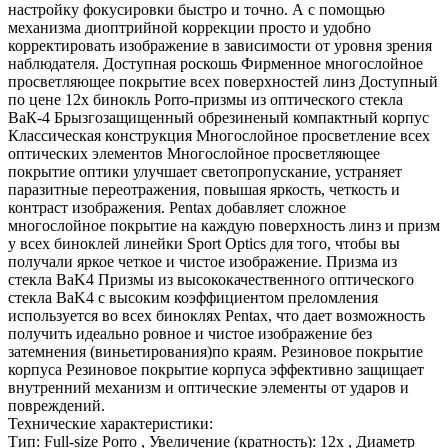
настройку фокусировки быстро и точно. А с помощью
механизма диоптрийной коррекции просто и удобно
корректировать изображение в зависимости от уровня зрения
наблюдателя. Доступная роскошь Фирменное многослойное
просветляющее покрытие всех поверхностей линз Доступный
по цене 12х бинокль Porro-призмы из оптического стекла
ВаК-4 Брызгозащищенный обрезиненый компактный корпус
Классическая конструкция Многослойное просветление всех
оптических элементов Многослойное просветляющее
покрытие оптики улучшает светопропускание, устраняет
паразитные переотражения, повышая яркость, четкость и
контраст изображения. Pentax добавляет сложное
многослойное покрытие на каждую поверхность линз и призм
у всех биноклей линейки Sport Optics для того, чтобы вы
получали яркое четкое и чистое изображение. Призма из
стекла BaK4 Призмы из высококачественного оптического
стекла BaK4 с высоким коэффициентом преломления
используется во всех биноклях Pentax, что дает возможность
получить идеально ровное и чистое изображение без
затемнения (виньетирования)по краям. Резиновое покрытие
корпуса Резиновое покрытие корпуса эффективно защищает
внутренний механизм и оптические элементы от ударов и
повреждений.
Технические характеристики:
Тип: Full-size Porro , Увеличение (кратность): 12x , Диаметр