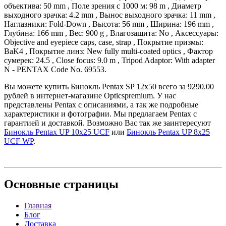
объектива: 50 mm , Поле зрения с 1000 м: 98 m , Диаметр
выходного зрачка: 4.2 mm , Вынос выходного зрачка: 11 mm ,
Наглазники: Fold-Down , Высота: 56 mm , Ширина: 196 mm ,
Глубина: 166 mm , Вес: 900 g , Влагозащита: No , Аксессуары:
Objective and eyepiece caps, case, strap , Покрытие призмы:
BaK4 , Покрытие линз: New fully multi-coated optics , Фактор
сумерек: 24.5 , Close focus: 9.0 m , Tripod Adaptor: With adapter
N - PENTAX Code No. 69553.
Вы можете купить Бинокль Pentax SP 12x50 всего за 9290.00
рублей в интернет-магазине Opticspremium. У нас
представлены Pentax с описаниями, а так же подробные
характеристики и фотографии. Мы предлагаем Pentax с
гарантией и доставкой. Возможно Вас так же заинтересуют
Бинокль Pentax UP 10x25 UCF
или
Бинокль Pentax UP 8x25
UCF WP
.
Основные
страницы
Главная
Блог
Доставка