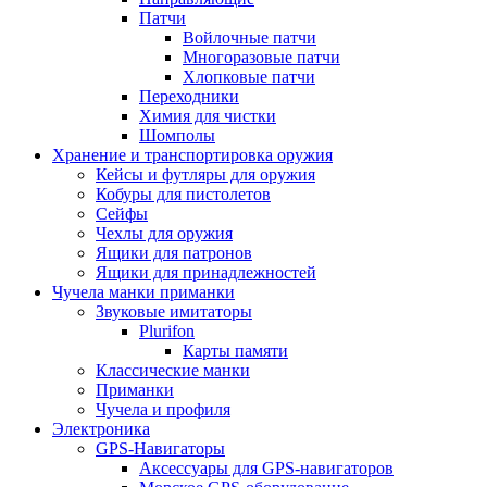
Патчи
Войлочные патчи
Многоразовые патчи
Хлопковые патчи
Переходники
Химия для чистки
Шомполы
Хранение и транспортировка оружия
Кейсы и футляры для оружия
Кобуры для пистолетов
Сейфы
Чехлы для оружия
Ящики для патронов
Ящики для принадлежностей
Чучела манки приманки
Звуковые имитаторы
Plurifon
Карты памяти
Классические манки
Приманки
Чучела и профиля
Электроника
GPS-Навигаторы
Аксессуары для GPS-навигаторов