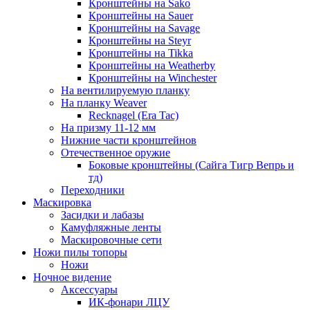
Кронштейны на Sako
Кронштейны на Sauer
Кронштейны на Savage
Кронштейны на Steyr
Кронштейны на Tikka
Кронштейны на Weatherby
Кронштейны на Winchester
На вентилируемую планку
На планку Weaver
Recknagel (Era Tac)
На призму 11-12 мм
Нижние части кронштейнов
Отечественное оружие
Боковые кронштейны (Сайга Тигр Вепрь и
тд)
Переходники
Маскировка
Засидки и лабазы
Камуфляжные ленты
Маскировочные сети
Ножи пилы топоры
Ножи
Ночное видение
Аксессуары
ИК-фонари ЛЦУ