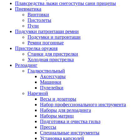
Плавсредства лыжи снегоступы сани прицепы
Пневматика
Винтовки
Пистолеты
Пули
Подсумки патронташи ремни
Подсумки и патронташи
Ремни погонные
Пристрелка оружия
Станки для пристрелки
Холодная пристрелка
Релоадинг
Гладкоствольный
Аксессуары
Машинки
Пулелейки
Нарезной
Весы и дозаторы
Набор профессионального инструмента
Наборы для релоадинга
Наборы матриц
Подготовка и очистка гильз
Прессы
Специальные инструменты
Установка капсюлей