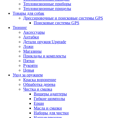
Тепловизионные приборы
Тепловизионные прицелы
Товары для собак
Дрессировочные и поисковые системы GPS
Поисковые системы GPS
Тюнинг
Аксессуары
Антабки
Детали оружия Upgrade
Ложи
Магазины
Приклады и комплекты
Пятки
Рукояти
Цевья
Уход за оружием
Краска воронение
Обработка дерева
Чистка и смазка
Вишеры адаптеры
Гибкие шомполы
Ерши
Масла и смазки
Наборы для чистки
Направляющие