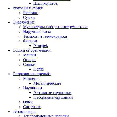
Шеллхолдеры
Рюкзаки и сумки
Рюкзаки
Сумки
Снаряжение
Мультитулы наборы инструментоов
Наручные часы
Термосы и термокружки
Фонари
Armytek
Сошки опоры мешки
Мешки
Опоры
Сошки
Harris
Спортивная стрельба
Мишени
Металлические
Наушники
Активные наушники
Пассивные наушники
Очки
Спортинг
Тепловизоры
Тепловизионные насадки