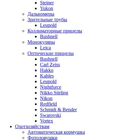
Steiner
Yukon
Дальномеры
Зрительные трубы
Leupold
Коллиматорные прицелы
Bushnell
Монокуляры
Leica
Оптические прицелы
Bushnell
Carl Zeiss
Hakko
Kahles
Leupold
Nightforce
Nikko Stirling
Nikon
Redfield
Schmidt & Bender
Swarovski
Vortex
Охотхозяйствам
Автоматическая кормушка
Фотоловушки