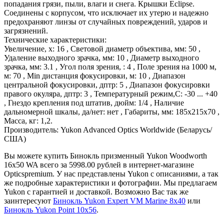
попадания грязи, пыли, влаги и снега. Крышки Eclipse.
Соединены с корпусом, что исключает их утерю и надежно
предохраняют линзы от случайных повреждений, ударов и
загрязнений.
Технические характеристики:
Увеличение, x: 16 , Световой диаметр объектива, мм: 50 ,
Удаление выходного зрачка, мм: 10 , Диаметр выходного
зрачка, мм: 3.1 , Угол поля зрения, : 4 , Поле зрения на 1000 м,
м: 70 , Min дистанция фокусировки, м: 10 , Диапазон
центральной фокусировки, дптр: 5 , Диапазон фокусировки
правого окуляра, дптр: 3 , Температурный режим,С: -30 ... +40
, Гнездо крепления под штатив, дюйм: 1/4 , Наличие
дальномерной шкалы, да/нет: нет , Габариты, мм: 185x215x70 ,
Масса, кг: 1,2.
Производитель: Yukon Advanced Optics Worldwide (Беларусь/
США)
Вы можете купить Бинокль призменный Yukon Woodworth
16x50 WA всего за 5998.00 рублей в интернет-магазине
Opticspremium. У нас представлены Yukon с описаниями, а так
же подробные характеристики и фотографии. Мы предлагаем
Yukon с гарантией и доставкой. Возможно Вас так же
заинтересуют
Бинокль Yukon Expert VM Marine 8x40
или
Бинокль Yukon Point 10x56
.