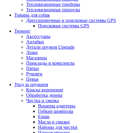
Тепловизионные приборы
Тепловизионные прицелы
Товары для собак
Дрессировочные и поисковые системы GPS
Поисковые системы GPS
Тюнинг
Аксессуары
Антабки
Детали оружия Upgrade
Ложи
Магазины
Приклады и комплекты
Пятки
Рукояти
Цевья
Уход за оружием
Краска воронение
Обработка дерева
Чистка и смазка
Вишеры адаптеры
Гибкие шомполы
Ерши
Масла и смазки
Наборы для чистки
Направляющие