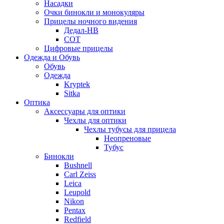
Насадки
Очки бинокли и монокуляры
Прицелы ночного видения
Дедал-НВ
СОТ
Цифровые прицелы
Одежда и Обувь
Обувь
Одежда
Kryptek
Sitka
Оптика
Аксессуары для оптики
Чехлы для оптики
Чехлы тубусы для прицела
Неопреновые
Тубус
Бинокли
Bushnell
Carl Zeiss
Leica
Leupold
Nikon
Pentax
Redfield