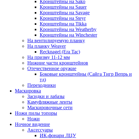
Кронштейны на Sako
Кронштейны на Sauer
Кронштейны на Savage
Кронштейны на Steyr
Кронштейны на Tikka
Кронштейны на Weatherby
Кронштейны на Winchester
На вентилируемую планку
На планку Weaver
Recknagel (Era Tac)
На призму 11-12 мм
Нижние части кронштейнов
Отечественное оружие
Боковые кронштейны (Сайга Тигр Вепрь и
тд)
Переходники
Маскировка
Засидки и лабазы
Камуфляжные ленты
Маскировочные сети
Ножи пилы топоры
Ножи
Ночное видение
Аксессуары
ИК-фонари ЛЦУ