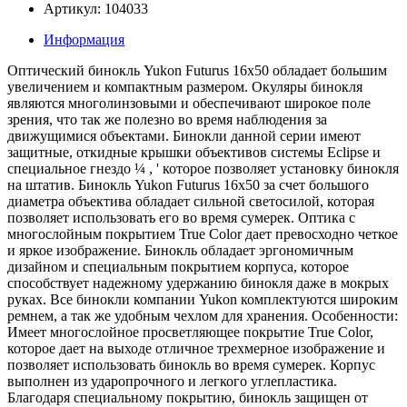
Артикул: 104033
Информация
Оптический бинокль Yukon Futurus 16x50 обладает большим
увеличением и компактным размером. Окуляры бинокля
являются многолинзовыми и обеспечивают широкое поле
зрения, что так же полезно во время наблюдения за
движущимися объектами. Бинокли данной серии имеют
защитные, откидные крышки объективов системы Eclipse и
специальное гнездо ¼ , ' которое позволяет установку бинокля
на штатив. Бинокль Yukon Futurus 16x50 за счет большого
диаметра объектива обладает сильной светосилой, которая
позволяет использовать его во время сумерек. Оптика с
многослойным покрытием True Color дает превосходно четкое
и яркое изображение. Бинокль обладает эргономичным
дизайном и специальным покрытием корпуса, которое
способствует надежному удержанию бинокля даже в мокрых
руках. Все бинокли компании Yukon комплектуются широким
ремнем, а так же удобным чехлом для хранения. Особенности:
Имеет многослойное просветляющее покрытие True Color,
которое дает на выходе отличное трехмерное изображение и
позволяет использовать бинокль во время сумерек. Корпус
выполнен из ударопрочного и легкого углепластика.
Благодаря специальному покрытию, бинокль защищен от