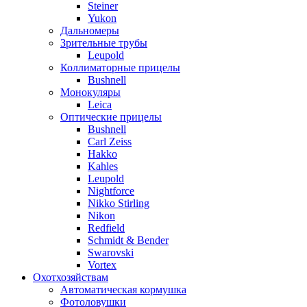
Steiner
Yukon
Дальномеры
Зрительные трубы
Leupold
Коллиматорные прицелы
Bushnell
Монокуляры
Leica
Оптические прицелы
Bushnell
Carl Zeiss
Hakko
Kahles
Leupold
Nightforce
Nikko Stirling
Nikon
Redfield
Schmidt & Bender
Swarovski
Vortex
Охотхозяйствам
Автоматическая кормушка
Фотоловушки