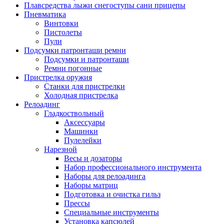
Плавсредства лыжи снегоступы сани прицепы
Пневматика
Винтовки
Пистолеты
Пули
Подсумки патронташи ремни
Подсумки и патронташи
Ремни погонные
Пристрелка оружия
Станки для пристрелки
Холодная пристрелка
Релоадинг
Гладкоствольный
Аксессуары
Машинки
Пулелейки
Нарезной
Весы и дозаторы
Набор профессионального инструмента
Наборы для релоадинга
Наборы матриц
Подготовка и очистка гильз
Прессы
Специальные инструменты
Установка капсюлей