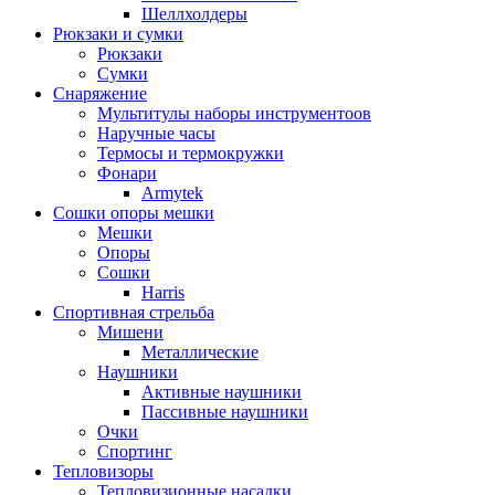
Шеллхолдеры
Рюкзаки и сумки
Рюкзаки
Сумки
Снаряжение
Мультитулы наборы инструментоов
Наручные часы
Термосы и термокружки
Фонари
Armytek
Сошки опоры мешки
Мешки
Опоры
Сошки
Harris
Спортивная стрельба
Мишени
Металлические
Наушники
Активные наушники
Пассивные наушники
Очки
Спортинг
Тепловизоры
Тепловизионные насадки