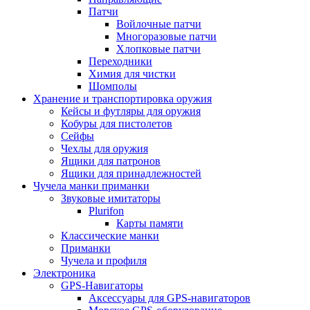
Патчи
Войлочные патчи
Многоразовые патчи
Хлопковые патчи
Переходники
Химия для чистки
Шомполы
Хранение и транспортировка оружия
Кейсы и футляры для оружия
Кобуры для пистолетов
Сейфы
Чехлы для оружия
Ящики для патронов
Ящики для принадлежностей
Чучела манки приманки
Звуковые имитаторы
Plurifon
Карты памяти
Классические манки
Приманки
Чучела и профиля
Электроника
GPS-Навигаторы
Аксессуары для GPS-навигаторов