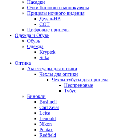
Насадки
Очки бинокли и монокуляры
Прицелы ночного видения
Дедал-НВ
СОТ
Цифровые прицелы
Одежда и Обувь
Обувь
Одежда
Kryptek
Sitka
Оптика
Аксессуары для оптики
Чехлы для оптики
Чехлы тубусы для прицела
Неопреновые
Тубус
Бинокли
Bushnell
Carl Zeiss
Leica
Leupold
Nikon
Pentax
Redfield