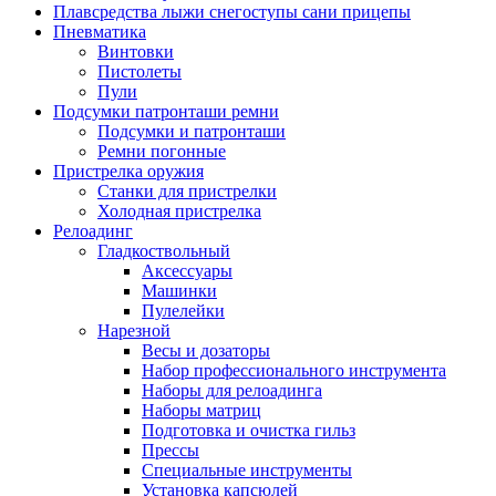
Плавсредства лыжи снегоступы сани прицепы
Пневматика
Винтовки
Пистолеты
Пули
Подсумки патронташи ремни
Подсумки и патронташи
Ремни погонные
Пристрелка оружия
Станки для пристрелки
Холодная пристрелка
Релоадинг
Гладкоствольный
Аксессуары
Машинки
Пулелейки
Нарезной
Весы и дозаторы
Набор профессионального инструмента
Наборы для релоадинга
Наборы матриц
Подготовка и очистка гильз
Прессы
Специальные инструменты
Установка капсюлей