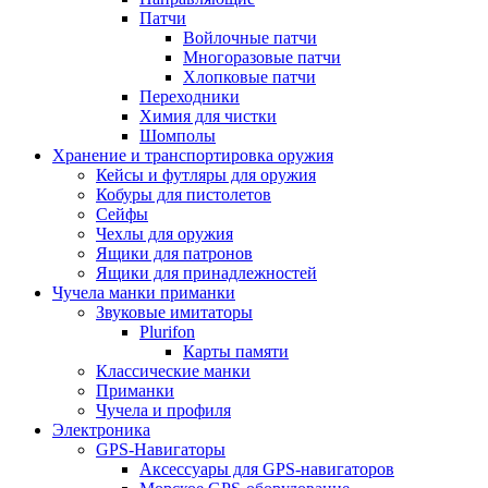
Патчи
Войлочные патчи
Многоразовые патчи
Хлопковые патчи
Переходники
Химия для чистки
Шомполы
Хранение и транспортировка оружия
Кейсы и футляры для оружия
Кобуры для пистолетов
Сейфы
Чехлы для оружия
Ящики для патронов
Ящики для принадлежностей
Чучела манки приманки
Звуковые имитаторы
Plurifon
Карты памяти
Классические манки
Приманки
Чучела и профиля
Электроника
GPS-Навигаторы
Аксессуары для GPS-навигаторов