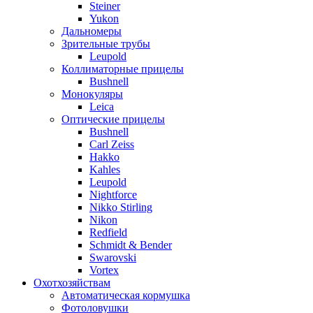
Steiner
Yukon
Дальномеры
Зрительные трубы
Leupold
Коллиматорные прицелы
Bushnell
Монокуляры
Leica
Оптические прицелы
Bushnell
Carl Zeiss
Hakko
Kahles
Leupold
Nightforce
Nikko Stirling
Nikon
Redfield
Schmidt & Bender
Swarovski
Vortex
Охотхозяйствам
Автоматическая кормушка
Фотоловушки