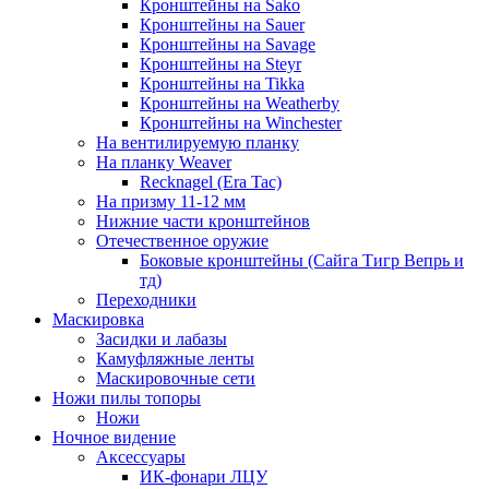
Кронштейны на Sako
Кронштейны на Sauer
Кронштейны на Savage
Кронштейны на Steyr
Кронштейны на Tikka
Кронштейны на Weatherby
Кронштейны на Winchester
На вентилируемую планку
На планку Weaver
Recknagel (Era Tac)
На призму 11-12 мм
Нижние части кронштейнов
Отечественное оружие
Боковые кронштейны (Сайга Тигр Вепрь и
тд)
Переходники
Маскировка
Засидки и лабазы
Камуфляжные ленты
Маскировочные сети
Ножи пилы топоры
Ножи
Ночное видение
Аксессуары
ИК-фонари ЛЦУ