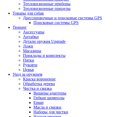
Тепловизионные приборы
Тепловизионные прицелы
Товары для собак
Дрессировочные и поисковые системы GPS
Поисковые системы GPS
Тюнинг
Аксессуары
Антабки
Детали оружия Upgrade
Ложи
Магазины
Приклады и комплекты
Пятки
Рукояти
Цевья
Уход за оружием
Краска воронение
Обработка дерева
Чистка и смазка
Вишеры адаптеры
Гибкие шомполы
Ерши
Масла и смазки
Наборы для чистки
Направляющие