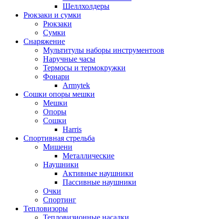
Шеллхолдеры
Рюкзаки и сумки
Рюкзаки
Сумки
Снаряжение
Мультитулы наборы инструментоов
Наручные часы
Термосы и термокружки
Фонари
Armytek
Сошки опоры мешки
Мешки
Опоры
Сошки
Harris
Спортивная стрельба
Мишени
Металлические
Наушники
Активные наушники
Пассивные наушники
Очки
Спортинг
Тепловизоры
Тепловизионные насадки