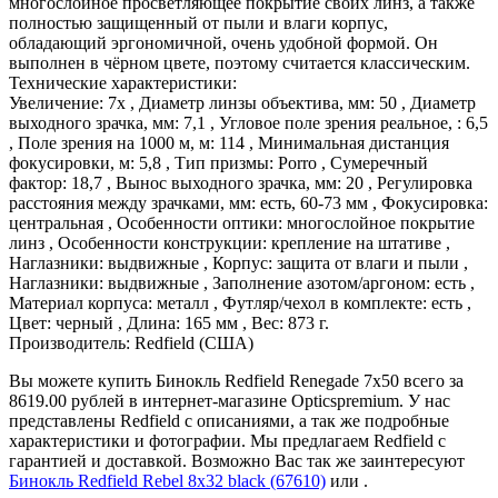
многослойное просветляющее покрытие своих линз, а также
полностью защищенный от пыли и влаги корпус,
обладающий эргономичной, очень удобной формой. Он
выполнен в чёрном цвете, поэтому считается классическим.
Технические характеристики:
Увеличение: 7x , Диаметр линзы объектива, мм: 50 , Диаметр
выходного зрачка, мм: 7,1 , Угловое поле зрения реальное, : 6,5
, Поле зрения на 1000 м, м: 114 , Минимальная дистанция
фокусировки, м: 5,8 , Тип призмы: Porro , Сумеречный
фактор: 18,7 , Вынос выходного зрачка, мм: 20 , Регулировка
расстояния между зрачками, мм: есть, 60-73 мм , Фокусировка:
центральная , Особенности оптики: многослойное покрытие
линз , Особенности конструкции: крепление на штативе ,
Наглазники: выдвижные , Корпус: защита от влаги и пыли ,
Наглазники: выдвижные , Заполнение азотом/аргоном: есть ,
Материал корпуса: металл , Футляр/чехол в комплекте: есть ,
Цвет: черный , Длина: 165 мм , Вес: 873 г.
Производитель: Redfield (США)
Вы можете купить Бинокль Redfield Renegade 7x50 всего за
8619.00 рублей в интернет-магазине Opticspremium. У нас
представлены Redfield с описаниями, а так же подробные
характеристики и фотографии. Мы предлагаем Redfield с
гарантией и доставкой. Возможно Вас так же заинтересуют
Бинокль Redfield Rebel 8x32 black (67610)
или
.