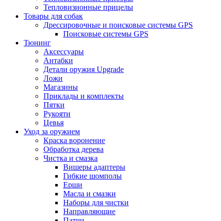
Тепловизионные прицелы
Товары для собак
Дрессировочные и поисковые системы GPS
Поисковые системы GPS
Тюнинг
Аксессуары
Антабки
Детали оружия Upgrade
Ложи
Магазины
Приклады и комплекты
Пятки
Рукояти
Цевья
Уход за оружием
Краска воронение
Обработка дерева
Чистка и смазка
Вишеры адаптеры
Гибкие шомполы
Ерши
Масла и смазки
Наборы для чистки
Направляющие
Патчи