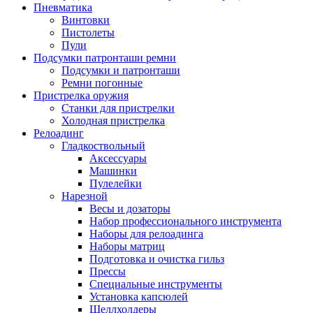
Пневматика
Винтовки
Пистолеты
Пули
Подсумки патронташи ремни
Подсумки и патронташи
Ремни погонные
Пристрелка оружия
Станки для пристрелки
Холодная пристрелка
Релоадинг
Гладкоствольный
Аксессуары
Машинки
Пулелейки
Нарезной
Весы и дозаторы
Набор профессионального инструмента
Наборы для релоадинга
Наборы матриц
Подготовка и очистка гильз
Прессы
Специальные инструменты
Установка капсюлей
Шеллхолдеры