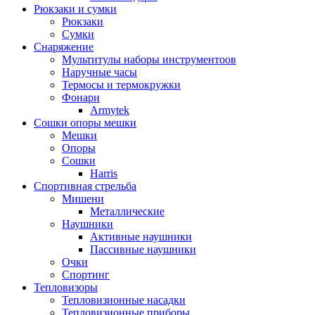
Рюкзаки и сумки
Рюкзаки
Сумки
Снаряжение
Мультитулы наборы инструментоов
Наручные часы
Термосы и термокружки
Фонари
Armytek
Сошки опоры мешки
Мешки
Опоры
Сошки
Harris
Спортивная стрельба
Мишени
Металлические
Наушники
Активные наушники
Пассивные наушники
Очки
Спортинг
Тепловизоры
Тепловизионные насадки
Тепловизионные приборы