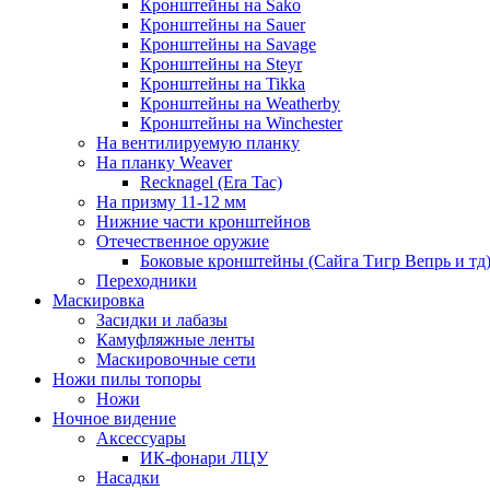
Кронштейны на Sako
Кронштейны на Sauer
Кронштейны на Savage
Кронштейны на Steyr
Кронштейны на Tikka
Кронштейны на Weatherby
Кронштейны на Winchester
На вентилируемую планку
На планку Weaver
Recknagel (Era Tac)
На призму 11-12 мм
Нижние части кронштейнов
Отечественное оружие
Боковые кронштейны (Сайга Тигр Вепрь и тд
Переходники
Маскировка
Засидки и лабазы
Камуфляжные ленты
Маскировочные сети
Ножи пилы топоры
Ножи
Ночное видение
Аксессуары
ИК-фонари ЛЦУ
Насадки