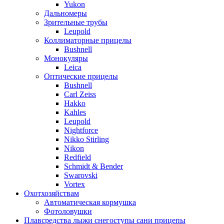
Yukon
Дальномеры
Зрительные трубы
Leupold
Коллиматорные прицелы
Bushnell
Монокуляры
Leica
Оптические прицелы
Bushnell
Carl Zeiss
Hakko
Kahles
Leupold
Nightforce
Nikko Stirling
Nikon
Redfield
Schmidt & Bender
Swarovski
Vortex
Охотхозяйствам
Автоматическая кормушка
Фотоловушки
Плавсредства лыжи снегоступы сани прицепы