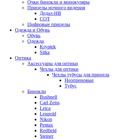
Очки бинокли и монокуляры
Прицелы ночного видения
Дедал-НВ
СОТ
Цифровые прицелы
Одежда и Обувь
Обувь
Одежда
Kryptek
Sitka
Оптика
Аксессуары для оптики
Чехлы для оптики
Чехлы тубусы для прицела
Неопреновые
Тубус
Бинокли
Bushnell
Carl Zeiss
Leica
Leupold
Nikon
Pentax
Redfield
Steiner