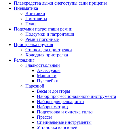
Плавсредства лыжи снегоступы сани прицепы
Пневматика
Винтовки
Пистолеты
Пули
Подсумки патронташи ремни
Подсумки и патронташи
Ремни погонные
Пристрелка оружия
Станки для пристрелки
Холодная пристрелка
Релоадинг
Гладкоствольный
Аксессуары
Машинки
Пулелейки
Нарезной
Весы и дозаторы
Набор профессионального инструмента
Наборы для релоадинга
Наборы матриц
Подготовка и очистка гильз
Прессы
Специальные инструменты
Установка капсюлей