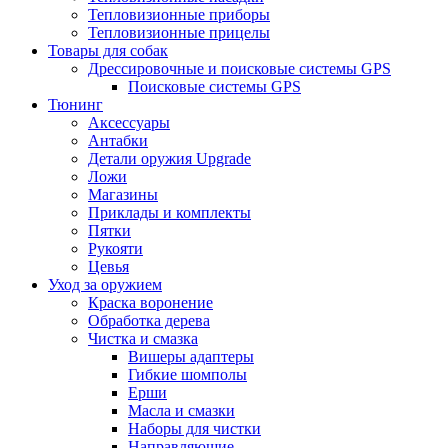
Тепловизионные приборы
Тепловизионные прицелы
Товары для собак
Дрессировочные и поисковые системы GPS
Поисковые системы GPS
Тюнинг
Аксессуары
Антабки
Детали оружия Upgrade
Ложи
Магазины
Приклады и комплекты
Пятки
Рукояти
Цевья
Уход за оружием
Краска воронение
Обработка дерева
Чистка и смазка
Вишеры адаптеры
Гибкие шомполы
Ерши
Масла и смазки
Наборы для чистки
Направляющие