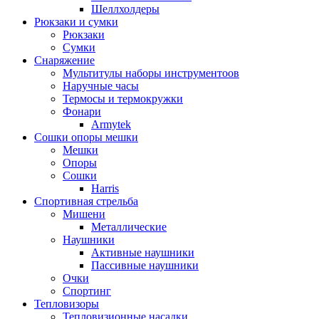
Шеллхолдеры
Рюкзаки и сумки
Рюкзаки
Сумки
Снаряжение
Мультитулы наборы инструментоов
Наручные часы
Термосы и термокружки
Фонари
Armytek
Сошки опоры мешки
Мешки
Опоры
Сошки
Harris
Спортивная стрельба
Мишени
Металлические
Наушники
Активные наушники
Пассивные наушники
Очки
Спортинг
Тепловизоры
Тепловизионные насадки