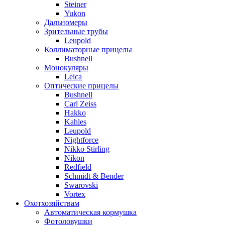
Steiner
Yukon
Дальномеры
Зрительные трубы
Leupold
Коллиматорные прицелы
Bushnell
Монокуляры
Leica
Оптические прицелы
Bushnell
Carl Zeiss
Hakko
Kahles
Leupold
Nightforce
Nikko Stirling
Nikon
Redfield
Schmidt & Bender
Swarovski
Vortex
Охотхозяйствам
Автоматическая кормушка
Фотоловушки