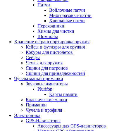
Патчи
Войлочные патчи
Многоразовые патчи
Хлопковые патчи
Переходники
Химия для чистки
Шомполы
Хранение и транспортировка оружия
Кейсы и футляры для оружия
Кобуры для пистолетов
Сейфы
Чехлы для оружия
Ящики для патронов
Ящики для принадлежностей
Чучела манки приманки
Звуковые имитаторы
Plurifon
Карты памяти
Классические манки
Приманки
Чучела и профиля
Электроника
GPS-Навигаторы
Аксессуары для GPS-навигаторов