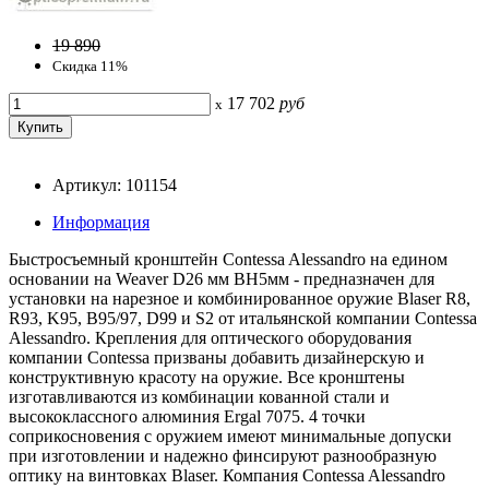
19 890
Скидка 11%
17 702
руб
x
Артикул: 101154
Информация
Быстросъемный кронштейн Contessa Alessandro на едином
основании на Weaver D26 мм BH5мм - предназначен для
установки на нарезное и комбинированное оружие Blaser R8,
R93, K95, B95/97, D99 и S2 от итальянской компании Contessa
Alessandro. Крепления для оптического оборудования
компании Contessa призваны добавить дизайнерскую и
конструктивную красоту на оружие. Все кронштены
изготавливаются из комбинации кованной стали и
высококлассного алюминия Ergal 7075. 4 точки
соприкосновения с оружием имеют минимальные допуски
при изготовлении и надежно финсируют разнообразную
оптику на винтовках Blaser. Компания Contessa Alessandro