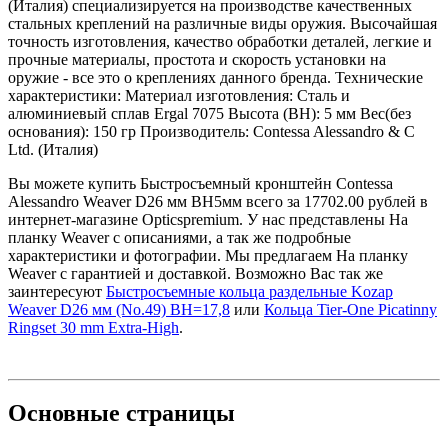
(Италия) специализируется на производстве качественных
стальных креплений на различные виды оружия. Высочайшая
точность изготовления, качество обработки деталей, легкие и
прочные материалы, простота и скорость установки на
оружие - все это о креплениях данного бренда. Технические
характеристики: Материал изготовления: Сталь и
алюминиевый сплав Ergal 7075 Высота (BH): 5 мм Вес(без
основания): 150 гр Производитель: Contessa Alessandro & C
Ltd. (Италия)
Вы можете купить Быстросъемный кронштейн Contessa
Alessandro Weaver D26 мм BH5мм всего за 17702.00 рублей в
интернет-магазине Opticspremium. У нас представлены На
планку Weaver с описаниями, а так же подробные
характеристики и фотографии. Мы предлагаем На планку
Weaver с гарантией и доставкой. Возможно Вас так же
заинтересуют
Быстросъемные кольца раздельные Kozap
Weaver D26 мм (No.49) BH=17,8
или
Кольца Tier-One Picatinny
Ringset 30 mm Extra-High
.
Основные
страницы