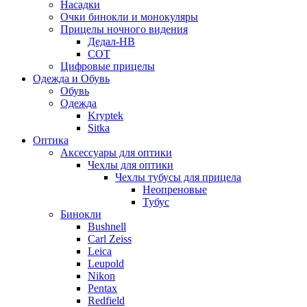
Насадки
Очки бинокли и монокуляры
Прицелы ночного видения
Дедал-НВ
СОТ
Цифровые прицелы
Одежда и Обувь
Обувь
Одежда
Kryptek
Sitka
Оптика
Аксессуары для оптики
Чехлы для оптики
Чехлы тубусы для прицела
Неопреновые
Тубус
Бинокли
Bushnell
Carl Zeiss
Leica
Leupold
Nikon
Pentax
Redfield