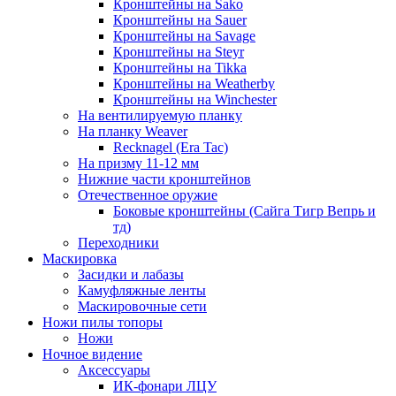
Кронштейны на Sako
Кронштейны на Sauer
Кронштейны на Savage
Кронштейны на Steyr
Кронштейны на Tikka
Кронштейны на Weatherby
Кронштейны на Winchester
На вентилируемую планку
На планку Weaver
Recknagel (Era Tac)
На призму 11-12 мм
Нижние части кронштейнов
Отечественное оружие
Боковые кронштейны (Сайга Тигр Вепрь и
тд)
Переходники
Маскировка
Засидки и лабазы
Камуфляжные ленты
Маскировочные сети
Ножи пилы топоры
Ножи
Ночное видение
Аксессуары
ИК-фонари ЛЦУ