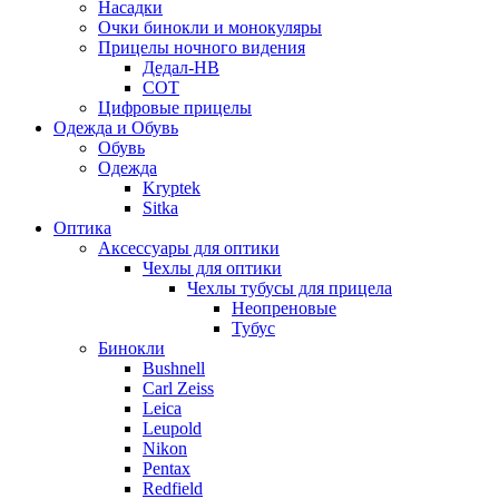
Насадки
Очки бинокли и монокуляры
Прицелы ночного видения
Дедал-НВ
СОТ
Цифровые прицелы
Одежда и Обувь
Обувь
Одежда
Kryptek
Sitka
Оптика
Аксессуары для оптики
Чехлы для оптики
Чехлы тубусы для прицела
Неопреновые
Тубус
Бинокли
Bushnell
Carl Zeiss
Leica
Leupold
Nikon
Pentax
Redfield