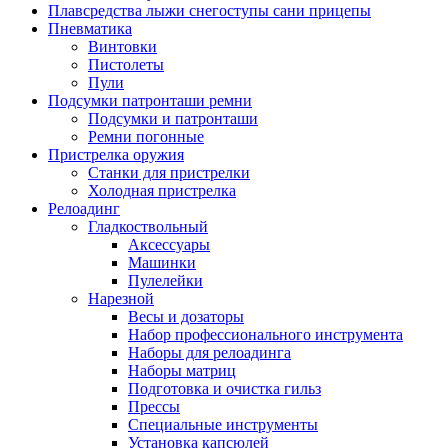
Плавсредства лыжи снегоступы сани прицепы
Пневматика
Винтовки
Пистолеты
Пули
Подсумки патронташи ремни
Подсумки и патронташи
Ремни погонные
Пристрелка оружия
Станки для пристрелки
Холодная пристрелка
Релоадинг
Гладкоствольный
Аксессуары
Машинки
Пулелейки
Нарезной
Весы и дозаторы
Набор профессионального инструмента
Наборы для релоадинга
Наборы матриц
Подготовка и очистка гильз
Прессы
Специальные инструменты
Установка капсюлей