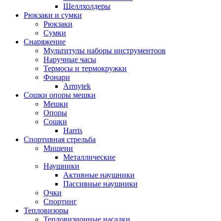
Шеллхолдеры
Рюкзаки и сумки
Рюкзаки
Сумки
Снаряжение
Мультитулы наборы инструментоов
Наручные часы
Термосы и термокружки
Фонари
Armytek
Сошки опоры мешки
Мешки
Опоры
Сошки
Harris
Спортивная стрельба
Мишени
Металлические
Наушники
Активные наушники
Пассивные наушники
Очки
Спортинг
Тепловизоры
Тепловизионные насадки