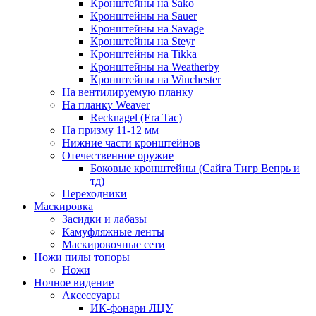
Кронштейны на Sako
Кронштейны на Sauer
Кронштейны на Savage
Кронштейны на Steyr
Кронштейны на Tikka
Кронштейны на Weatherby
Кронштейны на Winchester
На вентилируемую планку
На планку Weaver
Recknagel (Era Tac)
На призму 11-12 мм
Нижние части кронштейнов
Отечественное оружие
Боковые кронштейны (Сайга Тигр Вепрь и
тд)
Переходники
Маскировка
Засидки и лабазы
Камуфляжные ленты
Маскировочные сети
Ножи пилы топоры
Ножи
Ночное видение
Аксессуары
ИК-фонари ЛЦУ