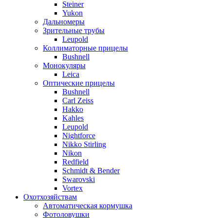
Steiner
Yukon
Дальномеры
Зрительные трубы
Leupold
Коллиматорные прицелы
Bushnell
Монокуляры
Leica
Оптические прицелы
Bushnell
Carl Zeiss
Hakko
Kahles
Leupold
Nightforce
Nikko Stirling
Nikon
Redfield
Schmidt & Bender
Swarovski
Vortex
Охотхозяйствам
Автоматическая кормушка
Фотоловушки