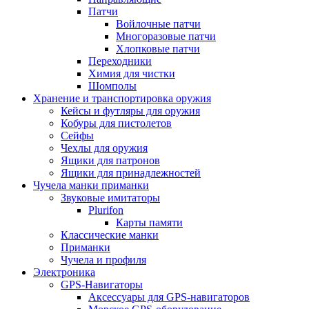
Патчи
Войлочные патчи
Многоразовые патчи
Хлопковые патчи
Переходники
Химия для чистки
Шомполы
Хранение и транспортировка оружия
Кейсы и футляры для оружия
Кобуры для пистолетов
Сейфы
Чехлы для оружия
Ящики для патронов
Ящики для принадлежностей
Чучела манки приманки
Звуковые имитаторы
Plurifon
Карты памяти
Классические манки
Приманки
Чучела и профиля
Электроника
GPS-Навигаторы
Аксессуары для GPS-навигаторов