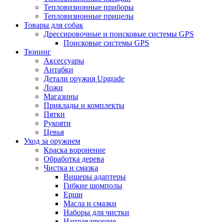
Тепловизионные приборы
Тепловизионные прицелы
Товары для собак
Дрессировочные и поисковые системы GPS
Поисковые системы GPS
Тюнинг
Аксессуары
Антабки
Детали оружия Upgrade
Ложи
Магазины
Приклады и комплекты
Пятки
Рукояти
Цевья
Уход за оружием
Краска воронение
Обработка дерева
Чистка и смазка
Вишеры адаптеры
Гибкие шомполы
Ерши
Масла и смазки
Наборы для чистки
Направляющие