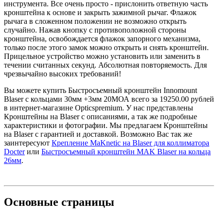
инструмента. Все очень просто - прислонить ответную часть
кронштейна к основе и закрыть зажимной рычаг. Флажок
рычага в сложенном положении не возможно открыть
случайно. Нажав кнопку с противоположной стороны
кронштейна, освобождается флажок запорного механизма,
только после этого замок можно открыть и снять кронштейн.
Прицельное устройство можно установить или заменить в
течении считанных секунд. Абсолютная повторяемость. Для
чрезвычайно высоких требований!
Вы можете купить Быстросъемный кронштейн Innomount
Blaser с кольцами 30мм +3мм 20МОА всего за 19250.00 рублей
в интернет-магазине Opticspremium. У нас представлены
Кронштейны на Blaser с описаниями, а так же подробные
характеристики и фотографии. Мы предлагаем Кронштейны
на Blaser с гарантией и доставкой. Возможно Вас так же
заинтересуют
Крепление MaKnetic на Blaser для коллиматора
Docter
или
Быстросъемный кронштейн MAK Blaser на кольца
26мм
.
Основные
страницы