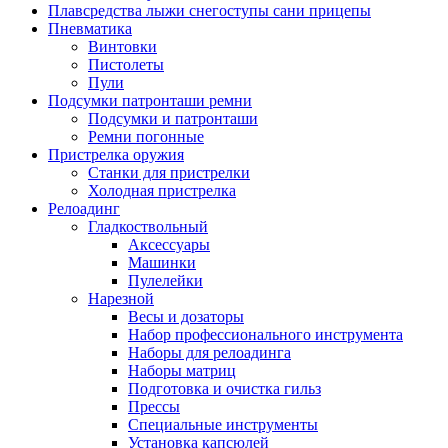
Плавсредства лыжи снегоступы сани прицепы
Пневматика
Винтовки
Пистолеты
Пули
Подсумки патронташи ремни
Подсумки и патронташи
Ремни погонные
Пристрелка оружия
Станки для пристрелки
Холодная пристрелка
Релоадинг
Гладкоствольный
Аксессуары
Машинки
Пулелейки
Нарезной
Весы и дозаторы
Набор профессионального инструмента
Наборы для релоадинга
Наборы матриц
Подготовка и очистка гильз
Прессы
Специальные инструменты
Установка капсюлей