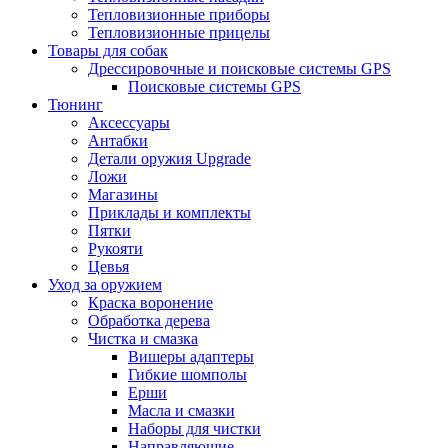
Тепловизионные приборы
Тепловизионные прицелы
Товары для собак
Дрессировочные и поисковые системы GPS
Поисковые системы GPS
Тюнинг
Аксессуары
Антабки
Детали оружия Upgrade
Ложи
Магазины
Приклады и комплекты
Пятки
Рукояти
Цевья
Уход за оружием
Краска воронение
Обработка дерева
Чистка и смазка
Вишеры адаптеры
Гибкие шомполы
Ерши
Масла и смазки
Наборы для чистки
Направляющие