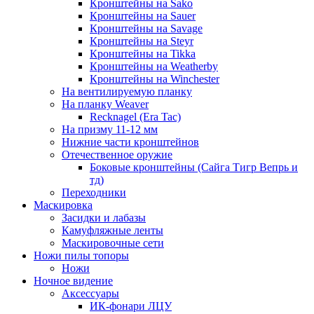
Кронштейны на Sako
Кронштейны на Sauer
Кронштейны на Savage
Кронштейны на Steyr
Кронштейны на Tikka
Кронштейны на Weatherby
Кронштейны на Winchester
На вентилируемую планку
На планку Weaver
Recknagel (Era Tac)
На призму 11-12 мм
Нижние части кронштейнов
Отечественное оружие
Боковые кронштейны (Сайга Тигр Вепрь и
тд)
Переходники
Маскировка
Засидки и лабазы
Камуфляжные ленты
Маскировочные сети
Ножи пилы топоры
Ножи
Ночное видение
Аксессуары
ИК-фонари ЛЦУ