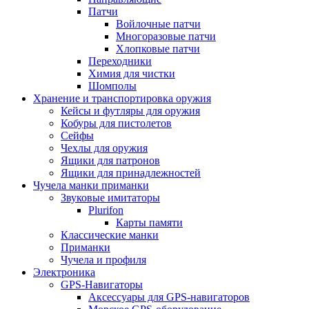
Патчи
Войлочные патчи
Многоразовые патчи
Хлопковые патчи
Переходники
Химия для чистки
Шомполы
Хранение и транспортировка оружия
Кейсы и футляры для оружия
Кобуры для пистолетов
Сейфы
Чехлы для оружия
Ящики для патронов
Ящики для принадлежностей
Чучела манки приманки
Звуковые имитаторы
Plurifon
Карты памяти
Классические манки
Приманки
Чучела и профиля
Электроника
GPS-Навигаторы
Аксессуары для GPS-навигаторов