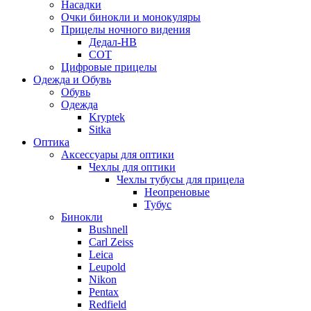
Насадки
Очки бинокли и монокуляры
Прицелы ночного видения
Дедал-НВ
СОТ
Цифровые прицелы
Одежда и Обувь
Обувь
Одежда
Kryptek
Sitka
Оптика
Аксессуары для оптики
Чехлы для оптики
Чехлы тубусы для прицела
Неопреновые
Тубус
Бинокли
Bushnell
Carl Zeiss
Leica
Leupold
Nikon
Pentax
Redfield