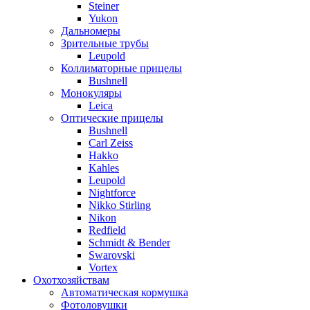
Steiner
Yukon
Дальномеры
Зрительные трубы
Leupold
Коллиматорные прицелы
Bushnell
Монокуляры
Leica
Оптические прицелы
Bushnell
Carl Zeiss
Hakko
Kahles
Leupold
Nightforce
Nikko Stirling
Nikon
Redfield
Schmidt & Bender
Swarovski
Vortex
Охотхозяйствам
Автоматическая кормушка
Фотоловушки