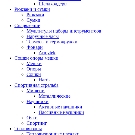
Шеллхолдеры
Рюкзаки и сумки
Рюкзаки
Сумки
Снаряжение
Мультитулы наборы инструментоов
Наручные часы
Термосы и термокружки
Фонари
Armytek
Сошки опоры мешки
Мешки
Опоры
Сошки
Harris
Спортивная стрельба
Мишени
Металлические
Наушники
Активные наушники
Пассивные наушники
Очки
Спортинг
Тепловизоры
Тепловизионные насадки