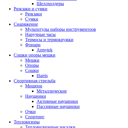
Шеллхолдеры
Рюкзаки и сумки
Рюкзаки
Сумки
Снаряжение
Мультитулы наборы инструментоов
Наручные часы
Термосы и термокружки
Фонари
Armytek
Сошки опоры мешки
Мешки
Опоры
Сошки
Harris
Спортивная стрельба
Мишени
Металлические
Наушники
Активные наушники
Пассивные наушники
Очки
Спортинг
Тепловизоры
Тепловизионные насадки