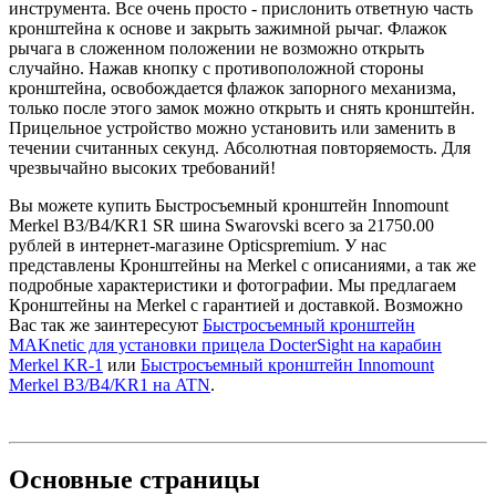
инструмента. Все очень просто - прислонить ответную часть
кронштейна к основе и закрыть зажимной рычаг. Флажок
рычага в сложенном положении не возможно открыть
случайно. Нажав кнопку с противоположной стороны
кронштейна, освобождается флажок запорного механизма,
только после этого замок можно открыть и снять кронштейн.
Прицельное устройство можно установить или заменить в
течении считанных секунд. Абсолютная повторяемость. Для
чрезвычайно высоких требований!
Вы можете купить Быстросъемный кронштейн Innomount
Merkel B3/B4/KR1 SR шина Swarovski всего за 21750.00
рублей в интернет-магазине Opticspremium. У нас
представлены Кронштейны на Merkel с описаниями, а так же
подробные характеристики и фотографии. Мы предлагаем
Кронштейны на Merkel с гарантией и доставкой. Возможно
Вас так же заинтересуют
Быстросъемный кронштейн
MAKnetic для установки прицела DocterSight на карабин
Merkel KR-1
или
Быстросъемный кронштейн Innomount
Merkel B3/B4/KR1 на ATN
.
Основные
страницы