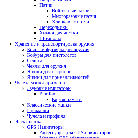
Патчи
Войлочные патчи
Многоразовые патчи
Хлопковые патчи
Переходники
Химия для чистки
Шомполы
Хранение и транспортировка оружия
Кейсы и футляры для оружия
Кобуры для пистолетов
Сейфы
Чехлы для оружия
Ящики для патронов
Ящики для принадлежностей
Чучела манки приманки
Звуковые имитаторы
Plurifon
Карты памяти
Классические манки
Приманки
Чучела и профиля
Электроника
GPS-Навигаторы
Аксессуары для GPS-навигаторов