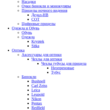
Насадки
Очки бинокли и монокуляры
Прицелы ночного видения
Дедал-НВ
СОТ
Цифровые прицелы
Одежда и Обувь
Обувь
Одежда
Kryptek
Sitka
Оптика
Аксессуары для оптики
Чехлы для оптики
Чехлы тубусы для прицела
Неопреновые
Тубус
Бинокли
Bushnell
Carl Zeiss
Leica
Leupold
Nikon
Pentax
Redfield