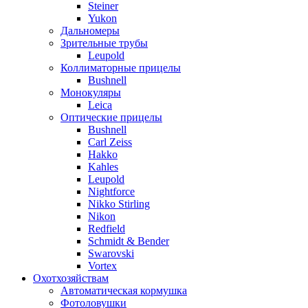
Steiner
Yukon
Дальномеры
Зрительные трубы
Leupold
Коллиматорные прицелы
Bushnell
Монокуляры
Leica
Оптические прицелы
Bushnell
Carl Zeiss
Hakko
Kahles
Leupold
Nightforce
Nikko Stirling
Nikon
Redfield
Schmidt & Bender
Swarovski
Vortex
Охотхозяйствам
Автоматическая кормушка
Фотоловушки