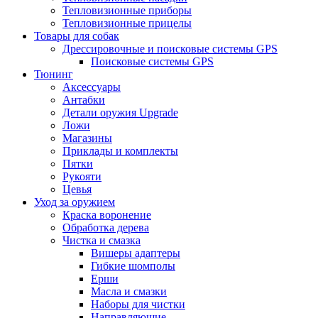
Тепловизионные приборы
Тепловизионные прицелы
Товары для собак
Дрессировочные и поисковые системы GPS
Поисковые системы GPS
Тюнинг
Аксессуары
Антабки
Детали оружия Upgrade
Ложи
Магазины
Приклады и комплекты
Пятки
Рукояти
Цевья
Уход за оружием
Краска воронение
Обработка дерева
Чистка и смазка
Вишеры адаптеры
Гибкие шомполы
Ерши
Масла и смазки
Наборы для чистки
Направляющие