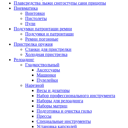
Плавсредства лыжи снегоступы сани прицепы
Пневматика
Винтовки
Пистолеты
Пули
Подсумки патронташи ремни
Подсумки и патронташи
Ремни погонные
Пристрелка оружия
Станки для пристрелки
Холодная пристрелка
Релоадинг
Гладкоствольный
Аксессуары
Машинки
Пулелейки
Нарезной
Весы и дозаторы
Набор профессионального инструмента
Наборы для релоадинга
Наборы матриц
Подготовка и очистка гильз
Прессы
Специальные инструменты
Установка капсюлей