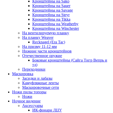
Кронштейны на Sako
Кронштейны на Sauer
Кронштейны на Savage
Кронштейны на Steyr
Кронштейны на Tikka
Кронштейны на Weatherby
Кронштейны на Winchester
На вентилируемую планку
На планку Weaver
Recknagel (Era Tac)
На призму 11-12 мм
Нижние части кронштейнов
Отечественное оружие
Боковые кронштейны (Сайга Тигр Вепрь и
тд)
Переходники
Маскировка
Засидки и лабазы
Камуфляжные ленты
Маскировочные сети
Ножи пилы топоры
Ножи
Ночное видение
Аксессуары
ИК-фонари ЛЦУ