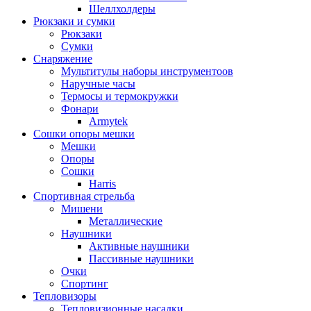
Шеллхолдеры
Рюкзаки и сумки
Рюкзаки
Сумки
Снаряжение
Мультитулы наборы инструментоов
Наручные часы
Термосы и термокружки
Фонари
Armytek
Сошки опоры мешки
Мешки
Опоры
Сошки
Harris
Спортивная стрельба
Мишени
Металлические
Наушники
Активные наушники
Пассивные наушники
Очки
Спортинг
Тепловизоры
Тепловизионные насадки