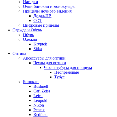
Насадки
Очки бинокли и монокуляры
Прицелы ночного видения
Дедал-НВ
СОТ
Цифровые прицелы
Одежда и Обувь
Обувь
Одежда
Kryptek
Sitka
Оптика
Аксессуары для оптики
Чехлы для оптики
Чехлы тубусы для прицела
Неопреновые
Тубус
Бинокли
Bushnell
Carl Zeiss
Leica
Leupold
Nikon
Pentax
Redfield