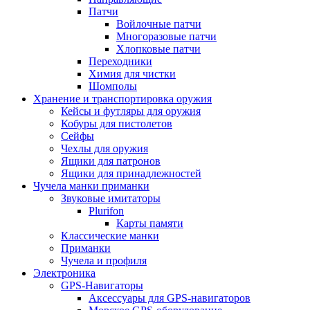
Патчи
Войлочные патчи
Многоразовые патчи
Хлопковые патчи
Переходники
Химия для чистки
Шомполы
Хранение и транспортировка оружия
Кейсы и футляры для оружия
Кобуры для пистолетов
Сейфы
Чехлы для оружия
Ящики для патронов
Ящики для принадлежностей
Чучела манки приманки
Звуковые имитаторы
Plurifon
Карты памяти
Классические манки
Приманки
Чучела и профиля
Электроника
GPS-Навигаторы
Аксессуары для GPS-навигаторов