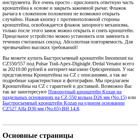
инструмента. Все очень просто - прислонить ответную часть
кронштейна к основе и закрыть зажимной рычаг. Флажок
рычага в сложенном положении не возможно открыть
случайно. Нажав кнопку с противоположной стороны
кронштейна, освобождается флажок запорного механизма,
только после этого замок можно открыть и снять кронштейн.
Прицельное устройство можно установить или заменить в
течении считанных секунд. Абсолютная повторяемость. Для
чрезвычайно высоких требований!
Вы можете купить Быстросъемный кронштейн Innomount на
CZ550/557 под Pulsar Trail-Apex-Digisight /Dedal Venator всего
за 20210.00 рублей в интернет-магазине Opticspremium. У нас
представлены Кронштейны на CZ с описаниями, а так же
подробные характеристики и фотографии. Мы предлагаем
Кронштейны на CZ с гарантией и доставкой. Возможно Вас
так же заинтересуют
Поворотный кронштейн Kozap на
раздельных основаниях на CZ-550 кольца D26 мм (No.15)
или
Быстросъемный кронштейн Kozap на едином основании
CZ527 Alfa D30 мм (No.65) BH 14.8
.
Основные
страницы