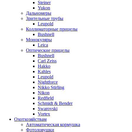
Steiner
Yukon
Дальномеры
Зрительные трубы
Leupold
Коллиматорные прицелы
Bushnell
Монокуляры
Leica
Оптические прицелы
Bushnell
Carl Zeiss
Hakko
Kahles
Leupold
Nightforce
Nikko Stirling
Nikon
Redfield
Schmidt & Bender
Swarovski
Vortex
Охотхозяйствам
Автоматическая кормушка
Фотоловушки