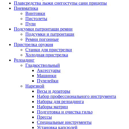
Плавсредства лыжи снегоступы сани прицепы
Пневматика
Винтовки
Пистолеты
Пули
Подсумки патронташи ремни
Подсумки и патронташи
Ремни погонные
Пристрелка оружия
Станки для пристрелки
Холодная пристрелка
Релоадинг
Гладкоствольный
Аксессуары
Машинки
Пулелейки
Нарезной
Весы и дозаторы
Набор профессионального инструмента
Наборы для релоадинга
Наборы матриц
Подготовка и очистка гильз
Прессы
Специальные инструменты
Установка капсюлей