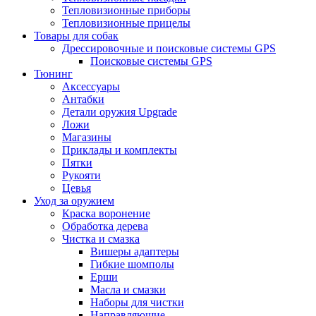
Тепловизионные приборы
Тепловизионные прицелы
Товары для собак
Дрессировочные и поисковые системы GPS
Поисковые системы GPS
Тюнинг
Аксессуары
Антабки
Детали оружия Upgrade
Ложи
Магазины
Приклады и комплекты
Пятки
Рукояти
Цевья
Уход за оружием
Краска воронение
Обработка дерева
Чистка и смазка
Вишеры адаптеры
Гибкие шомполы
Ерши
Масла и смазки
Наборы для чистки
Направляющие