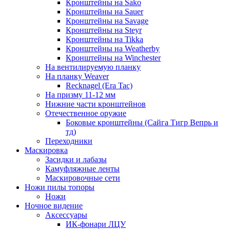
Кронштейны на Sako
Кронштейны на Sauer
Кронштейны на Savage
Кронштейны на Steyr
Кронштейны на Tikka
Кронштейны на Weatherby
Кронштейны на Winchester
На вентилируемую планку
На планку Weaver
Recknagel (Era Tac)
На призму 11-12 мм
Нижние части кронштейнов
Отечественное оружие
Боковые кронштейны (Сайга Тигр Вепрь и
тд)
Переходники
Маскировка
Засидки и лабазы
Камуфляжные ленты
Маскировочные сети
Ножи пилы топоры
Ножи
Ночное видение
Аксессуары
ИК-фонари ЛЦУ