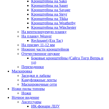
Кронштейны на Sako
Кронштейны на Sauer
Кронштейны на Savage
Кронштейны на Steyr
Кронштейны на Tikka
Кронштейны на Weatherby
Кронштейны на Winchester
На вентилируемую планку
На планку Weaver
Recknagel (Era Tac)
На призму 11-12 мм
Нижние части кронштейнов
Отечественное оружие
Боковые кронштейны (Сайга Тигр Вепрь и
тд)
Переходники
Маскировка
Засидки и лабазы
Камуфляжные ленты
Маскировочные сети
Ножи пилы топоры
Ножи
Ночное видение
Аксессуары
ИК-фонари ЛЦУ