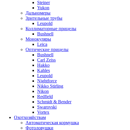
Steiner
Yukon
Дальномеры
Зрительные трубы
Leupold
Коллиматорные прицелы
Bushnell
Монокуляры
Leica
Оптические прицелы
Bushnell
Carl Zeiss
Hakko
Kahles
Leupold
Nightforce
Nikko Stirling
Nikon
Redfield
Schmidt & Bender
Swarovski
Vortex
Охотхозяйствам
Автоматическая кормушка
Фотоловушки