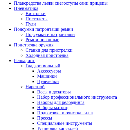
Плавсредства лыжи снегоступы сани прицепы
Пневматика
Винтовки
Пистолеты
Пули
Подсумки патронташи ремни
Подсумки и патронташи
Ремни погонные
Пристрелка оружия
Станки для пристрелки
Холодная пристрелка
Релоадинг
Гладкоствольный
Аксессуары
Машинки
Пулелейки
Нарезной
Весы и дозаторы
Набор профессионального инструмента
Наборы для релоадинга
Наборы матриц
Подготовка и очистка гильз
Прессы
Специальные инструменты
Установка капсюлей