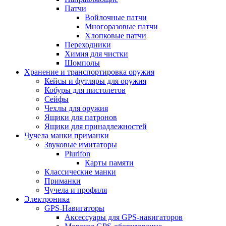
Патчи
Войлочные патчи
Многоразовые патчи
Хлопковые патчи
Переходники
Химия для чистки
Шомполы
Хранение и транспортировка оружия
Кейсы и футляры для оружия
Кобуры для пистолетов
Сейфы
Чехлы для оружия
Ящики для патронов
Ящики для принадлежностей
Чучела манки приманки
Звуковые имитаторы
Plurifon
Карты памяти
Классические манки
Приманки
Чучела и профиля
Электроника
GPS-Навигаторы
Аксессуары для GPS-навигаторов