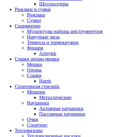
Шеллхолдеры
Рюкзаки и сумки
Рюкзаки
Сумки
Снаряжение
Мультитулы наборы инструментоов
Наручные часы
Термосы и термокружки
Фонари
Armytek
Сошки опоры мешки
Мешки
Опоры
Сошки
Harris
Спортивная стрельба
Мишени
Металлические
Наушники
Активные наушники
Пассивные наушники
Очки
Спортинг
Тепловизоры
Тепловизионные насадки