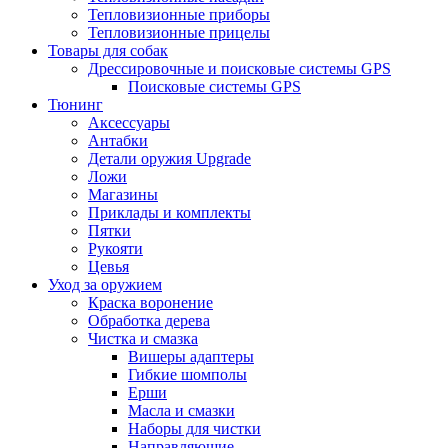
Тепловизионные приборы
Тепловизионные прицелы
Товары для собак
Дрессировочные и поисковые системы GPS
Поисковые системы GPS
Тюнинг
Аксессуары
Антабки
Детали оружия Upgrade
Ложи
Магазины
Приклады и комплекты
Пятки
Рукояти
Цевья
Уход за оружием
Краска воронение
Обработка дерева
Чистка и смазка
Вишеры адаптеры
Гибкие шомполы
Ерши
Масла и смазки
Наборы для чистки
Направляющие