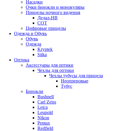
Насадки
Очки бинокли и монокуляры
Прицелы ночного видения
Дедал-НВ
СОТ
Цифровые прицелы
Одежда и Обувь
Обувь
Одежда
Kryptek
Sitka
Оптика
Аксессуары для оптики
Чехлы для оптики
Чехлы тубусы для прицела
Неопреновые
Тубус
Бинокли
Bushnell
Carl Zeiss
Leica
Leupold
Nikon
Pentax
Redfield