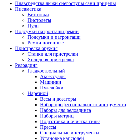
Плавсредства лыжи снегоступы сани прицепы
Пневматика
Винтовки
Пистолеты
Пули
Подсумки патронташи ремни
Подсумки и патронташи
Ремни погонные
Пристрелка оружия
Станки для пристрелки
Холодная пристрелка
Релоадинг
Гладкоствольный
Аксессуары
Машинки
Пулелейки
Нарезной
Весы и дозаторы
Набор профессионального инструмента
Наборы для релоадинга
Наборы матриц
Подготовка и очистка гильз
Прессы
Специальные инструменты
Установка капсюлей