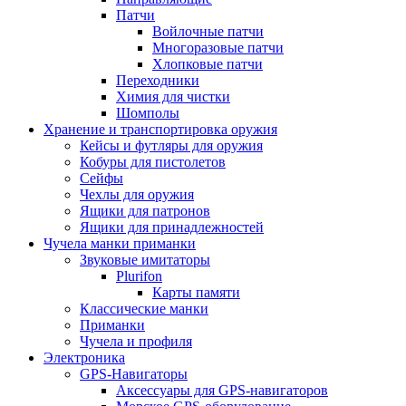
Патчи
Войлочные патчи
Многоразовые патчи
Хлопковые патчи
Переходники
Химия для чистки
Шомполы
Хранение и транспортировка оружия
Кейсы и футляры для оружия
Кобуры для пистолетов
Сейфы
Чехлы для оружия
Ящики для патронов
Ящики для принадлежностей
Чучела манки приманки
Звуковые имитаторы
Plurifon
Карты памяти
Классические манки
Приманки
Чучела и профиля
Электроника
GPS-Навигаторы
Аксессуары для GPS-навигаторов