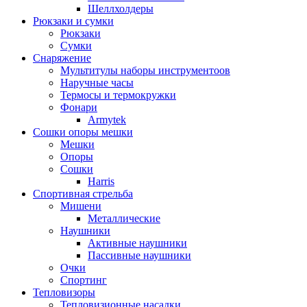
Шеллхолдеры
Рюкзаки и сумки
Рюкзаки
Сумки
Снаряжение
Мультитулы наборы инструментоов
Наручные часы
Термосы и термокружки
Фонари
Armytek
Сошки опоры мешки
Мешки
Опоры
Сошки
Harris
Спортивная стрельба
Мишени
Металлические
Наушники
Активные наушники
Пассивные наушники
Очки
Спортинг
Тепловизоры
Тепловизионные насадки