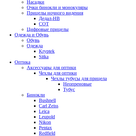
Насадки
Очки бинокли и монокуляры
Прицелы ночного видения
Дедал-НВ
СОТ
Цифровые прицелы
Одежда и Обувь
Обувь
Одежда
Kryptek
Sitka
Оптика
Аксессуары для оптики
Чехлы для оптики
Чехлы тубусы для прицела
Неопреновые
Тубус
Бинокли
Bushnell
Carl Zeiss
Leica
Leupold
Nikon
Pentax
Redfield