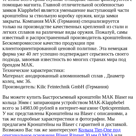
помощью магнита. Главной отличительной особенностью
замков Klapphebel является уменьшение выступающей части
кронштейна за ствольную коробку оружия, когда замки
закрыты. Компания MAK (Германия) специализируется
только на производстве качественных креплений из стали и
легких сплавов на различные виды оружия. Пожалуй, самы
известный и распространенный производитель кронштейнов.
Бескомпромиссное качество продукции при
клиентоориентированной ценовой политике. Эта немецкая
фирма уже 40 лет успешно подтверждает серьезность своего
подхода, завоевав известность во многих странах мира под
брендом MAK.
Технические характеристики:
Материал: анодированный алюминиевый сплав , Диаметр
колец, мм: 36.
Производитель: Kilic Feintechnik GmbH (Германия)
Вы можете купить Быстросъемный кронштейн MAK Blaser на
кольца 36мм с запирающим устройством MAK-Klapphebel
всего за 14983.00 рублей в интернет-магазине Opticspremium.
У нас представлены Кронштейны на Blaser с описаниями, а
так же подробные характеристики и фотографии. Мы
предлагаем Кронштейны на Blaser с гарантией и доставкой.
Возможно Вас так же заинтересуют
Кольца Tier-One под
оригинальное основание Blaser Ringset 30 мм 0 MOA
или