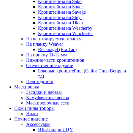
Кронштейны на Sako
Кронштейны на Sauer
Кронштейны на Savage
Кронштейны на Steyr
Кронштейны на Tikka
Кронштейны на Weatherby
Кронштейны на Winchester
На вентилируемую планку
На планку Weaver
Recknagel (Era Tac)
На призму 11-12 мм
Нижние части кронштейнов
Отечественное оружие
Боковые кронштейны (Сайга Тигр Вепрь и
тд)
Переходники
Маскировка
Засидки и лабазы
Камуфляжные ленты
Маскировочные сети
Ножи пилы топоры
Ножи
Ночное видение
Аксессуары
ИК-фонари ЛЦУ