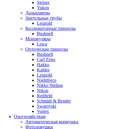
Steiner
Yukon
Дальномеры
Зрительные трубы
Leupold
Коллиматорные прицелы
Bushnell
Монокуляры
Leica
Оптические прицелы
Bushnell
Carl Zeiss
Hakko
Kahles
Leupold
Nightforce
Nikko Stirling
Nikon
Redfield
Schmidt & Bender
Swarovski
Vortex
Охотхозяйствам
Автоматическая кормушка
Фотоловушки