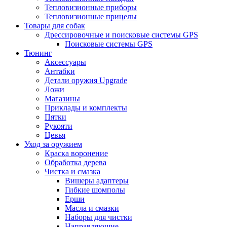
Тепловизионные приборы
Тепловизионные прицелы
Товары для собак
Дрессировочные и поисковые системы GPS
Поисковые системы GPS
Тюнинг
Аксессуары
Антабки
Детали оружия Upgrade
Ложи
Магазины
Приклады и комплекты
Пятки
Рукояти
Цевья
Уход за оружием
Краска воронение
Обработка дерева
Чистка и смазка
Вишеры адаптеры
Гибкие шомполы
Ерши
Масла и смазки
Наборы для чистки
Направляющие