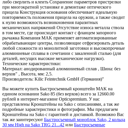
либо сверлить и клеить Сохранение параметров пристрелки
при многократной установке и демонтаже оптического
прицела Конструкция основания обеспечивает идеальную
повторяемость положения прицела на оружии, а также сводит
к нулю возможность возникновения паразитных
механических напряжений Отсутствие износа металла ствола
в том месте, где происходит контакт с фланцем запорного
рычажка Компания MAK применяет автоматизированные
обрабатывающие центры, позволяющие отфрезеровать деталь
любой сложности из монолитной заготовки и высокопрочные
алюминиевые сплавы в сочетании с закаленной сталью (для
деталей, несущих высокие механические нагрузки).
Технические характеристики:
Материал: анодированный алюминиевый сплав , Шина: без
верхов" , Высота, мм: 2,5.
Производитель: Kilic Feintechnik GmbH (Германия)"
Вы можете купить Быстросъемный кронштейн MAK на
едином основании Sako 85 (без верхов) всего за 12660.00
рублей в интернет-магазине Opticspremium. У нас
представлены Кронштейны на Sako с описаниями, а так же
подробные характеристики и фотографии. Мы предлагаем
Кронштейны на Sako с гарантией и доставкой. Возможно Вас
так же заинтересуют
Быстросъемный моноблок Sako, 2 кольца
30 мм High на Sako TRG 21...42
или
Быстросъемные