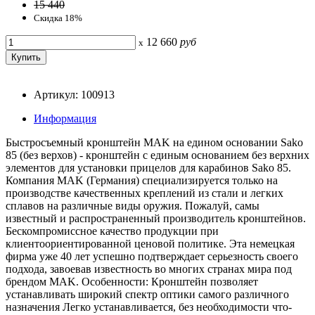
15 440
Скидка 18%
12 660
руб
x
Артикул: 100913
Информация
Быстросъемный кронштейн MAK на едином основании Sako
85 (без верхов) - кронштейн с единым основанием без верхних
элементов для установки прицелов для карабинов Sako 85.
Компания MAK (Германия) специализируется только на
производстве качественных креплений из стали и легких
сплавов на различные виды оружия. Пожалуй, самы
известный и распространенный производитель кронштейнов.
Бескомпромиссное качество продукции при
клиентоориентированной ценовой политике. Эта немецкая
фирма уже 40 лет успешно подтверждает серьезность своего
подхода, завоевав известность во многих странах мира под
брендом MAK. Особенности: Кронштейн позволяет
устанавливать широкий спектр оптики самого различного
назначения Легко устанавливается, без необходимости что-