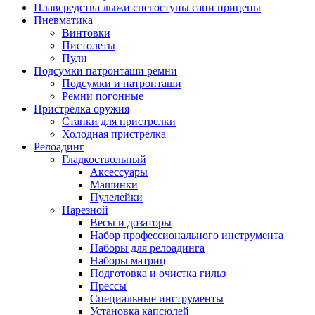
Плавсредства лыжи снегоступы сани прицепы
Пневматика
Винтовки
Пистолеты
Пули
Подсумки патронташи ремни
Подсумки и патронташи
Ремни погонные
Пристрелка оружия
Станки для пристрелки
Холодная пристрелка
Релоадинг
Гладкоствольный
Аксессуары
Машинки
Пулелейки
Нарезной
Весы и дозаторы
Набор профессионального инструмента
Наборы для релоадинга
Наборы матриц
Подготовка и очистка гильз
Прессы
Специальные инструменты
Установка капсюлей