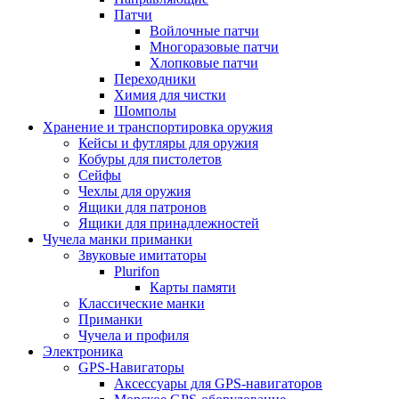
Патчи
Войлочные патчи
Многоразовые патчи
Хлопковые патчи
Переходники
Химия для чистки
Шомполы
Хранение и транспортировка оружия
Кейсы и футляры для оружия
Кобуры для пистолетов
Сейфы
Чехлы для оружия
Ящики для патронов
Ящики для принадлежностей
Чучела манки приманки
Звуковые имитаторы
Plurifon
Карты памяти
Классические манки
Приманки
Чучела и профиля
Электроника
GPS-Навигаторы
Аксессуары для GPS-навигаторов