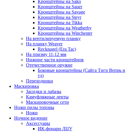
Кронштейны на Sako
Кронштейны на Sauer
Кронштейны на Savage
Кронштейны на Steyr
Кронштейны на Tikka
Кронштейны на Weatherby
Кронштейны на Winchester
На вентилируемую планку
На планку Weaver
Recknagel (Era Tac)
На призму 11-12 мм
Нижние части кронштейнов
Отечественное оружие
Боковые кронштейны (Сайга Тигр Вепрь и
тд)
Переходники
Маскировка
Засидки и лабазы
Камуфляжные ленты
Маскировочные сети
Ножи пилы топоры
Ножи
Ночное видение
Аксессуары
ИК-фонари ЛЦУ