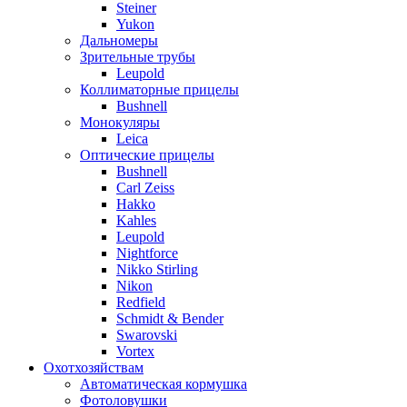
Steiner
Yukon
Дальномеры
Зрительные трубы
Leupold
Коллиматорные прицелы
Bushnell
Монокуляры
Leica
Оптические прицелы
Bushnell
Carl Zeiss
Hakko
Kahles
Leupold
Nightforce
Nikko Stirling
Nikon
Redfield
Schmidt & Bender
Swarovski
Vortex
Охотхозяйствам
Автоматическая кормушка
Фотоловушки