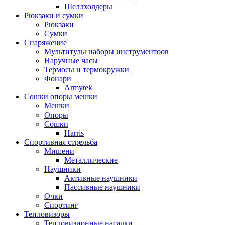
Шеллхолдеры
Рюкзаки и сумки
Рюкзаки
Сумки
Снаряжение
Мультитулы наборы инструментоов
Наручные часы
Термосы и термокружки
Фонари
Armytek
Сошки опоры мешки
Мешки
Опоры
Сошки
Harris
Спортивная стрельба
Мишени
Металлические
Наушники
Активные наушники
Пассивные наушники
Очки
Спортинг
Тепловизоры
Тепловизионные насадки