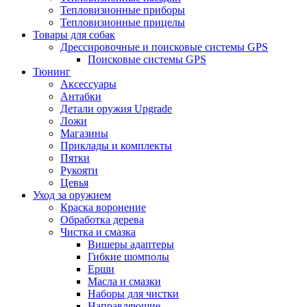
Тепловизионные приборы
Тепловизионные прицелы
Товары для собак
Дрессировочные и поисковые системы GPS
Поисковые системы GPS
Тюнинг
Аксессуары
Антабки
Детали оружия Upgrade
Ложи
Магазины
Приклады и комплекты
Пятки
Рукояти
Цевья
Уход за оружием
Краска воронение
Обработка дерева
Чистка и смазка
Вишеры адаптеры
Гибкие шомполы
Ерши
Масла и смазки
Наборы для чистки
Направляющие