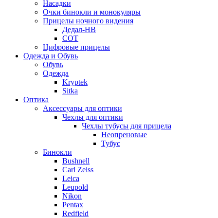
Насадки
Очки бинокли и монокуляры
Прицелы ночного видения
Дедал-НВ
СОТ
Цифровые прицелы
Одежда и Обувь
Обувь
Одежда
Kryptek
Sitka
Оптика
Аксессуары для оптики
Чехлы для оптики
Чехлы тубусы для прицела
Неопреновые
Тубус
Бинокли
Bushnell
Carl Zeiss
Leica
Leupold
Nikon
Pentax
Redfield