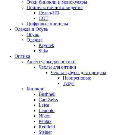
Очки бинокли и монокуляры
Прицелы ночного видения
Дедал-НВ
СОТ
Цифровые прицелы
Одежда и Обувь
Обувь
Одежда
Kryptek
Sitka
Оптика
Аксессуары для оптики
Чехлы для оптики
Чехлы тубусы для прицела
Неопреновые
Тубус
Бинокли
Bushnell
Carl Zeiss
Leica
Leupold
Nikon
Pentax
Redfield
Steiner