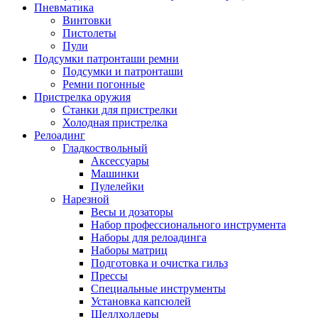
Пневматика
Винтовки
Пистолеты
Пули
Подсумки патронташи ремни
Подсумки и патронташи
Ремни погонные
Пристрелка оружия
Станки для пристрелки
Холодная пристрелка
Релоадинг
Гладкоствольный
Аксессуары
Машинки
Пулелейки
Нарезной
Весы и дозаторы
Набор профессионального инструмента
Наборы для релоадинга
Наборы матриц
Подготовка и очистка гильз
Прессы
Специальные инструменты
Установка капсюлей
Шеллхолдеры