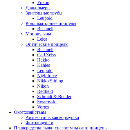
Yukon
Дальномеры
Зрительные трубы
Leupold
Коллиматорные прицелы
Bushnell
Монокуляры
Leica
Оптические прицелы
Bushnell
Carl Zeiss
Hakko
Kahles
Leupold
Nightforce
Nikko Stirling
Nikon
Redfield
Schmidt & Bender
Swarovski
Vortex
Охотхозяйствам
Автоматическая кормушка
Фотоловушки
Плавсредства лыжи снегоступы сани прицепы