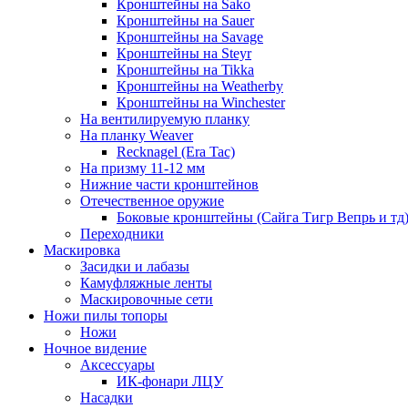
Кронштейны на Sako
Кронштейны на Sauer
Кронштейны на Savage
Кронштейны на Steyr
Кронштейны на Tikka
Кронштейны на Weatherby
Кронштейны на Winchester
На вентилируемую планку
На планку Weaver
Recknagel (Era Tac)
На призму 11-12 мм
Нижние части кронштейнов
Отечественное оружие
Боковые кронштейны (Сайга Тигр Вепрь и тд
Переходники
Маскировка
Засидки и лабазы
Камуфляжные ленты
Маскировочные сети
Ножи пилы топоры
Ножи
Ночное видение
Аксессуары
ИК-фонари ЛЦУ
Насадки