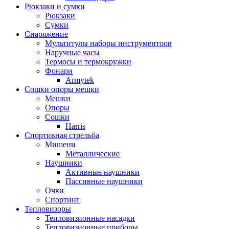
Рюкзаки и сумки
Рюкзаки
Сумки
Снаряжение
Мультитулы наборы инструментоов
Наручные часы
Термосы и термокружки
Фонари
Armytek
Сошки опоры мешки
Мешки
Опоры
Сошки
Harris
Спортивная стрельба
Мишени
Металлические
Наушники
Активные наушники
Пассивные наушники
Очки
Спортинг
Тепловизоры
Тепловизионные насадки
Тепловизионные приборы