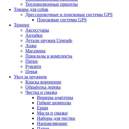
Тепловизионные прицелы
Товары для собак
Дрессировочные и поисковые системы GPS
Поисковые системы GPS
Тюнинг
Аксессуары
Антабки
Детали оружия Upgrade
Ложи
Магазины
Приклады и комплекты
Пятки
Рукояти
Цевья
Уход за оружием
Краска воронение
Обработка дерева
Чистка и смазка
Вишеры адаптеры
Гибкие шомполы
Ерши
Масла и смазки
Наборы для чистки
Направляющие
Патчи