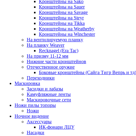
Кронштейны на Sako
Кронштейны на Sauer
Кронштейны на Savage
Кронштейны на Steyr
Кронштейны на Tikka
Кронштейны на Weatherby
Кронштейны на Winchester
На вентилируемую планку
На планку Weaver
Recknagel (Era Tac)
На призму 11-12 мм
Нижние части кронштейнов
Отечественное оружие
Боковые кронштейны (Сайга Тигр Вепрь и тд
Переходники
Маскировка
Засидки и лабазы
Камуфляжные ленты
Маскировочные сети
Ножи пилы топоры
Ножи
Ночное видение
Аксессуары
ИК-фонари ЛЦУ
Насадки