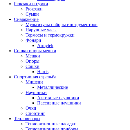
Рюкзаки и сумки
Рюкзаки
Сумки
Снаряжение
Мультитулы наборы инструментоов
Наручные часы
Термосы и термокружки
Фонари
Armytek
Сошки опоры мешки
Мешки
Опоры
Сошки
Harris
Спортивная стрельба
Мишени
Металлические
Наушники
Активные наушники
Пассивные наушники
Очки
Спортинг
Тепловизоры
Тепловизионные насадки
Тепловизионные приборы