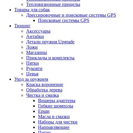
Тепловизионные прицелы
Товары для собак
Дрессировочные и поисковые системы GPS
Поисковые системы GPS
Тюнинг
Аксессуары
Антабки
Детали оружия Upgrade
Ложи
Магазины
Приклады и комплекты
Пятки
Рукояти
Цевья
Уход за оружием
Краска воронение
Обработка дерева
Чистка и смазка
Вишеры адаптеры
Гибкие шомполы
Ерши
Масла и смазки
Наборы для чистки
Направляющие
Патчи