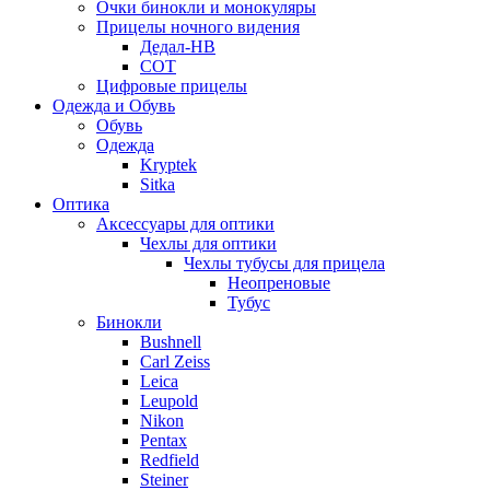
Очки бинокли и монокуляры
Прицелы ночного видения
Дедал-НВ
СОТ
Цифровые прицелы
Одежда и Обувь
Обувь
Одежда
Kryptek
Sitka
Оптика
Аксессуары для оптики
Чехлы для оптики
Чехлы тубусы для прицела
Неопреновые
Тубус
Бинокли
Bushnell
Carl Zeiss
Leica
Leupold
Nikon
Pentax
Redfield
Steiner