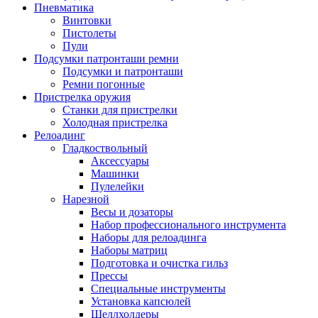
Пневматика
Винтовки
Пистолеты
Пули
Подсумки патронташи ремни
Подсумки и патронташи
Ремни погонные
Пристрелка оружия
Станки для пристрелки
Холодная пристрелка
Релоадинг
Гладкоствольный
Аксессуары
Машинки
Пулелейки
Нарезной
Весы и дозаторы
Набор профессионального инструмента
Наборы для релоадинга
Наборы матриц
Подготовка и очистка гильз
Прессы
Специальные инструменты
Установка капсюлей
Шеллхолдеры