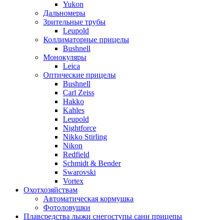
Yukon
Дальномеры
Зрительные трубы
Leupold
Коллиматорные прицелы
Bushnell
Монокуляры
Leica
Оптические прицелы
Bushnell
Carl Zeiss
Hakko
Kahles
Leupold
Nightforce
Nikko Stirling
Nikon
Redfield
Schmidt & Bender
Swarovski
Vortex
Охотхозяйствам
Автоматическая кормушка
Фотоловушки
Плавсредства лыжи снегоступы сани прицепы