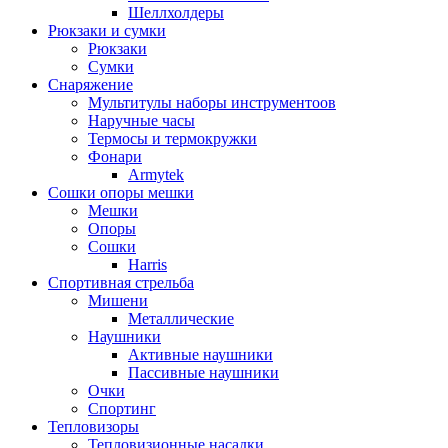
Шеллхолдеры
Рюкзаки и сумки
Рюкзаки
Сумки
Снаряжение
Мультитулы наборы инструментоов
Наручные часы
Термосы и термокружки
Фонари
Armytek
Сошки опоры мешки
Мешки
Опоры
Сошки
Harris
Спортивная стрельба
Мишени
Металлические
Наушники
Активные наушники
Пассивные наушники
Очки
Спортинг
Тепловизоры
Тепловизионные насадки