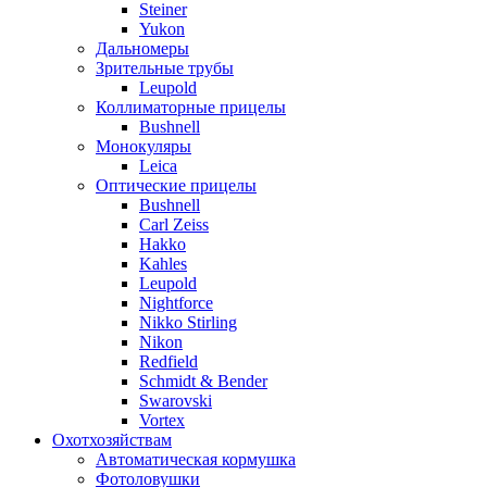
Steiner
Yukon
Дальномеры
Зрительные трубы
Leupold
Коллиматорные прицелы
Bushnell
Монокуляры
Leica
Оптические прицелы
Bushnell
Carl Zeiss
Hakko
Kahles
Leupold
Nightforce
Nikko Stirling
Nikon
Redfield
Schmidt & Bender
Swarovski
Vortex
Охотхозяйствам
Автоматическая кормушка
Фотоловушки