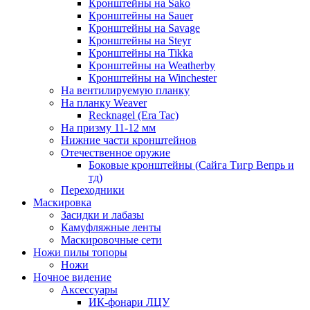
Кронштейны на Sako
Кронштейны на Sauer
Кронштейны на Savage
Кронштейны на Steyr
Кронштейны на Tikka
Кронштейны на Weatherby
Кронштейны на Winchester
На вентилируемую планку
На планку Weaver
Recknagel (Era Tac)
На призму 11-12 мм
Нижние части кронштейнов
Отечественное оружие
Боковые кронштейны (Сайга Тигр Вепрь и
тд)
Переходники
Маскировка
Засидки и лабазы
Камуфляжные ленты
Маскировочные сети
Ножи пилы топоры
Ножи
Ночное видение
Аксессуары
ИК-фонари ЛЦУ