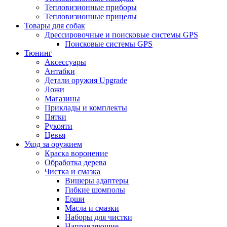
Тепловизионные приборы
Тепловизионные прицелы
Товары для собак
Дрессировочные и поисковые системы GPS
Поисковые системы GPS
Тюнинг
Аксессуары
Антабки
Детали оружия Upgrade
Ложи
Магазины
Приклады и комплекты
Пятки
Рукояти
Цевья
Уход за оружием
Краска воронение
Обработка дерева
Чистка и смазка
Вишеры адаптеры
Гибкие шомполы
Ерши
Масла и смазки
Наборы для чистки
Направляющие