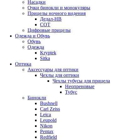
Насадки
Очки бинокли и монокуляры
Прицелы ночного видения
Дедал-НВ
СОТ
Цифровые прицелы
Одежда и Обувь
Обувь
Одежда
Kryptek
Sitka
Оптика
Аксессуары для оптики
Чехлы для оптики
Чехлы тубусы для прицела
Неопреновые
Тубус
Бинокли
Bushnell
Carl Zeiss
Leica
Leupold
Nikon
Pentax
Redfield