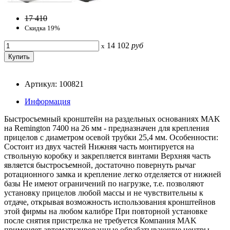
17 410
Скидка 19%
14 102
руб
x
Артикул: 100821
Информация
Быстросъемный кронштейн на раздельных основаниях MAK
на Remington 7400 на 26 мм - предназначен для крепления
прицелов с диаметром осевой трубки 25,4 мм. Особенности:
Состоит из двух частей Нижняя часть монтируется на
ствольную коробку и закрепляется винтами Верхняя часть
является быстросъемной, достаточно повернуть рычаг
ротационного замка и крепление легко отделяется от нижней
базы Не имеют ограничений по нагрузке, т.е. позволяют
установку прицелов любой массы и не чувствительны к
отдаче, открывая возможность использования кронштейнов
этой фирмы на любом калибре При повторной установке
после снятия пристрелка не требуется Компания MAK
применяет автоматизированные обрабатывающие центры,