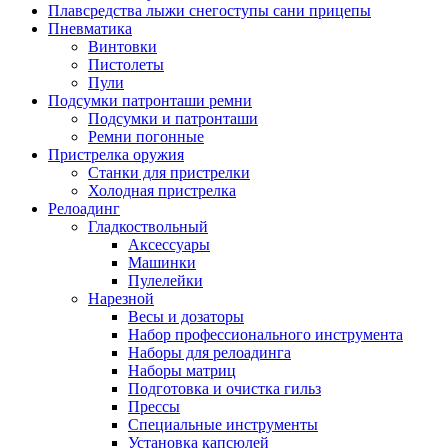
Плавсредства лыжи снегоступы сани прицепы
Пневматика
Винтовки
Пистолеты
Пули
Подсумки патронташи ремни
Подсумки и патронташи
Ремни погонные
Пристрелка оружия
Станки для пристрелки
Холодная пристрелка
Релоадинг
Гладкоствольный
Аксессуары
Машинки
Пулелейки
Нарезной
Весы и дозаторы
Набор профессионального инструмента
Наборы для релоадинга
Наборы матриц
Подготовка и очистка гильз
Прессы
Специальные инструменты
Установка капсюлей