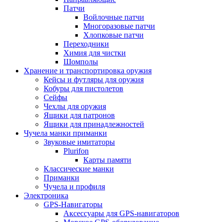
Патчи
Войлочные патчи
Многоразовые патчи
Хлопковые патчи
Переходники
Химия для чистки
Шомполы
Хранение и транспортировка оружия
Кейсы и футляры для оружия
Кобуры для пистолетов
Сейфы
Чехлы для оружия
Ящики для патронов
Ящики для принадлежностей
Чучела манки приманки
Звуковые имитаторы
Plurifon
Карты памяти
Классические манки
Приманки
Чучела и профиля
Электроника
GPS-Навигаторы
Аксессуары для GPS-навигаторов