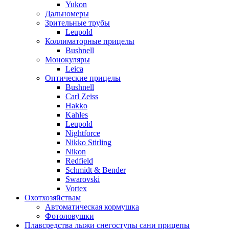
Yukon
Дальномеры
Зрительные трубы
Leupold
Коллиматорные прицелы
Bushnell
Монокуляры
Leica
Оптические прицелы
Bushnell
Carl Zeiss
Hakko
Kahles
Leupold
Nightforce
Nikko Stirling
Nikon
Redfield
Schmidt & Bender
Swarovski
Vortex
Охотхозяйствам
Автоматическая кормушка
Фотоловушки
Плавсредства лыжи снегоступы сани прицепы