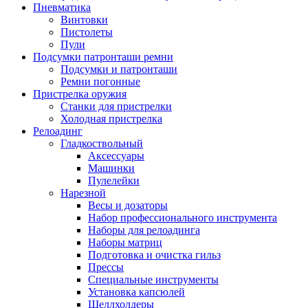
Пневматика
Винтовки
Пистолеты
Пули
Подсумки патронташи ремни
Подсумки и патронташи
Ремни погонные
Пристрелка оружия
Станки для пристрелки
Холодная пристрелка
Релоадинг
Гладкоствольный
Аксессуары
Машинки
Пулелейки
Нарезной
Весы и дозаторы
Набор профессионального инструмента
Наборы для релоадинга
Наборы матриц
Подготовка и очистка гильз
Прессы
Специальные инструменты
Установка капсюлей
Шеллхолдеры