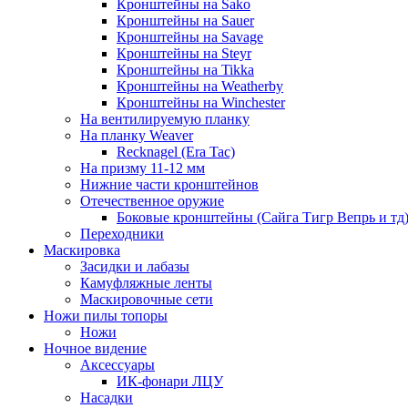
Кронштейны на Sako
Кронштейны на Sauer
Кронштейны на Savage
Кронштейны на Steyr
Кронштейны на Tikka
Кронштейны на Weatherby
Кронштейны на Winchester
На вентилируемую планку
На планку Weaver
Recknagel (Era Tac)
На призму 11-12 мм
Нижние части кронштейнов
Отечественное оружие
Боковые кронштейны (Сайга Тигр Вепрь и тд
Переходники
Маскировка
Засидки и лабазы
Камуфляжные ленты
Маскировочные сети
Ножи пилы топоры
Ножи
Ночное видение
Аксессуары
ИК-фонари ЛЦУ
Насадки