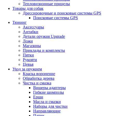
Тепловизионные прицелы
Товары для собак
Дрессировочные и поисковые системы GPS
Поисковые системы GPS
Тюнинг
Аксессуары
Антабки
Детали оружия Upgrade
Ложи
Магазины
Приклады и комплекты
Пятки
Рукояти
Цевья
Уход за оружием
Краска воронение
Обработка дерева
Чистка и смазка
Вишеры адаптеры
Гибкие шомполы
Ерши
Масла и смазки
Наборы для чистки
Направляющие
Патчи