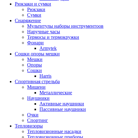
Рюкзаки и сумки
Рюкзаки
Сумки
Снаряжение
Мультитулы наборы инструментоов
Наручные часы
Термосы и термокружки
Фонари
Armytek
Сошки опоры мешки
Мешки
Опоры
Сошки
Harris
Спортивная стрельба
Мишени
Металлические
Наушники
Активные наушники
Пассивные наушники
Очки
Спортинг
Тепловизоры
Тепловизионные насадки
Тепловизионные приборы