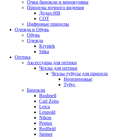
Очки бинокли и монокуляры
Прицелы ночного видения
Дедал-НВ
СОТ
Цифровые прицелы
Одежда и Обувь
Обувь
Одежда
Kryptek
Sitka
Оптика
Аксессуары для оптики
Чехлы для оптики
Чехлы тубусы для прицела
Неопреновые
Тубус
Бинокли
Bushnell
Carl Zeiss
Leica
Leupold
Nikon
Pentax
Redfield
Steiner