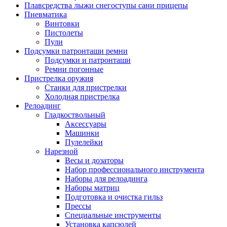
Плавсредства лыжи снегоступы сани прицепы
Пневматика
Винтовки
Пистолеты
Пули
Подсумки патронташи ремни
Подсумки и патронташи
Ремни погонные
Пристрелка оружия
Станки для пристрелки
Холодная пристрелка
Релоадинг
Гладкоствольный
Аксессуары
Машинки
Пулелейки
Нарезной
Весы и дозаторы
Набор профессионального инструмента
Наборы для релоадинга
Наборы матриц
Подготовка и очистка гильз
Прессы
Специальные инструменты
Установка капсюлей