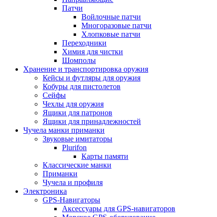
Патчи
Войлочные патчи
Многоразовые патчи
Хлопковые патчи
Переходники
Химия для чистки
Шомполы
Хранение и транспортировка оружия
Кейсы и футляры для оружия
Кобуры для пистолетов
Сейфы
Чехлы для оружия
Ящики для патронов
Ящики для принадлежностей
Чучела манки приманки
Звуковые имитаторы
Plurifon
Карты памяти
Классические манки
Приманки
Чучела и профиля
Электроника
GPS-Навигаторы
Аксессуары для GPS-навигаторов