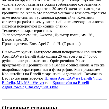
удовлетворяют самым высоким требованиям современных
охотников и имеют гарантию 30 лет. Отличительная черта
кронштейнов Апель это простой монтаж и точность стрельбы
даже после снятия и установки кронштейна. Компания
является разработчиком уникальной и не имеющей аналогов
системы поворотной фиксации оптики.
Технические характеристики:
Тип: быстросъемный, 2-части , Диаметр колец, мм: 26 ,
Высота, мм: 19.
Производитель: Ernst Apel G.m.b.H. (Германия)
Вы можете купить Быстросъемный поворотный кронштейн
Apel EAW на Benelli Argo кольца 26 мм всего за 24456.00
рублей в интернет-магазине Opticspremium. У нас
представлены Кронштейны на Benelli с описаниями, а так же
подробные характеристики и фотографии. Мы предлагаем
Кронштейны на Benelli с гарантией и доставкой. Возможно
Вас так же заинтересуют
Планка Apel EAW на Benelli Vinci,
Rafaello, M1, M3 - Weaver
или
Кронштейн на Benelli
Argo/Browning Bar средний 30мм
.
Основные
страницы