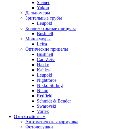
Steiner
Yukon
Дальномеры
Зрительные трубы
Leupold
Коллиматорные прицелы
Bushnell
Монокуляры
Leica
Оптические прицелы
Bushnell
Carl Zeiss
Hakko
Kahles
Leupold
Nightforce
Nikko Stirling
Nikon
Redfield
Schmidt & Bender
Swarovski
Vortex
Охотхозяйствам
Автоматическая кормушка
Фотоловушки