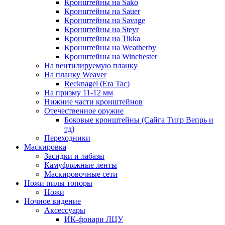
Кронштейны на Sako
Кронштейны на Sauer
Кронштейны на Savage
Кронштейны на Steyr
Кронштейны на Tikka
Кронштейны на Weatherby
Кронштейны на Winchester
На вентилируемую планку
На планку Weaver
Recknagel (Era Tac)
На призму 11-12 мм
Нижние части кронштейнов
Отечественное оружие
Боковые кронштейны (Сайга Тигр Вепрь и
тд)
Переходники
Маскировка
Засидки и лабазы
Камуфляжные ленты
Маскировочные сети
Ножи пилы топоры
Ножи
Ночное видение
Аксессуары
ИК-фонари ЛЦУ