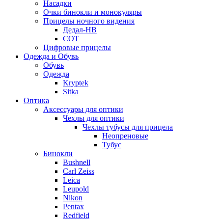
Насадки
Очки бинокли и монокуляры
Прицелы ночного видения
Дедал-НВ
СОТ
Цифровые прицелы
Одежда и Обувь
Обувь
Одежда
Kryptek
Sitka
Оптика
Аксессуары для оптики
Чехлы для оптики
Чехлы тубусы для прицела
Неопреновые
Тубус
Бинокли
Bushnell
Carl Zeiss
Leica
Leupold
Nikon
Pentax
Redfield