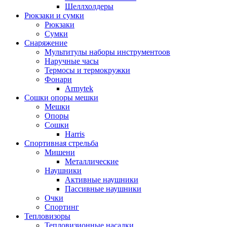
Шеллхолдеры
Рюкзаки и сумки
Рюкзаки
Сумки
Снаряжение
Мультитулы наборы инструментоов
Наручные часы
Термосы и термокружки
Фонари
Armytek
Сошки опоры мешки
Мешки
Опоры
Сошки
Harris
Спортивная стрельба
Мишени
Металлические
Наушники
Активные наушники
Пассивные наушники
Очки
Спортинг
Тепловизоры
Тепловизионные насадки