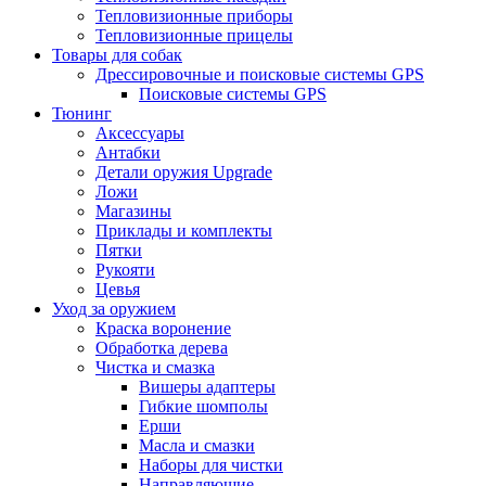
Тепловизионные приборы
Тепловизионные прицелы
Товары для собак
Дрессировочные и поисковые системы GPS
Поисковые системы GPS
Тюнинг
Аксессуары
Антабки
Детали оружия Upgrade
Ложи
Магазины
Приклады и комплекты
Пятки
Рукояти
Цевья
Уход за оружием
Краска воронение
Обработка дерева
Чистка и смазка
Вишеры адаптеры
Гибкие шомполы
Ерши
Масла и смазки
Наборы для чистки
Направляющие