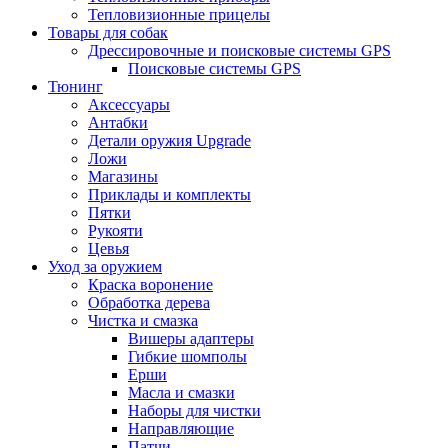
Тепловизионные прицелы
Товары для собак
Дрессировочные и поисковые системы GPS
Поисковые системы GPS
Тюнинг
Аксессуары
Антабки
Детали оружия Upgrade
Ложи
Магазины
Приклады и комплекты
Пятки
Рукояти
Цевья
Уход за оружием
Краска воронение
Обработка дерева
Чистка и смазка
Вишеры адаптеры
Гибкие шомполы
Ерши
Масла и смазки
Наборы для чистки
Направляющие
Патчи