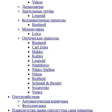
Yukon
Дальномеры
Зрительные трубы
Leupold
Коллиматорные прицелы
Bushnell
Монокуляры
Leica
Оптические прицелы
Bushnell
Carl Zeiss
Hakko
Kahles
Leupold
Nightforce
Nikko Stirling
Nikon
Redfield
Schmidt & Bender
Swarovski
Vortex
Охотхозяйствам
Автоматическая кормушка
Фотоловушки
Плавсредства лыжи снегоступы сани прицепы