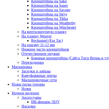
Кронштейны на Sako
Кронштейны на Sauer
Кронштейны на Savage
Кронштейны на Steyr
Кронштейны на Tikka
Кронштейны на Weatherby
Кронштейны на Winchester
На вентилируемую планку
На планку Weaver
Recknagel (Era Tac)
На призму 11-12 мм
Нижние части кронштейнов
Отечественное оружие
Боковые кронштейны (Сайга Тигр Вепрь и тд
Переходники
Маскировка
Засидки и лабазы
Камуфляжные ленты
Маскировочные сети
Ножи пилы топоры
Ножи
Ночное видение
Аксессуары
ИК-фонари ЛЦУ
Насадки