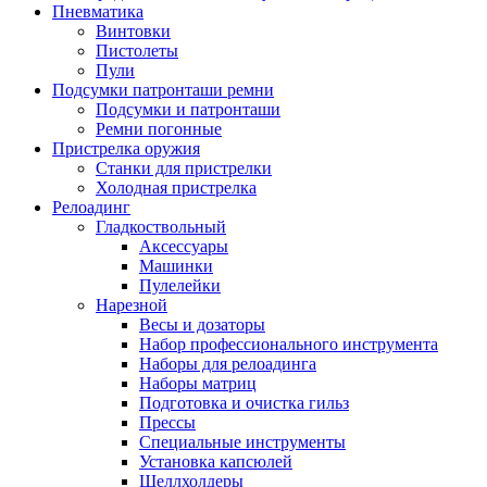
Пневматика
Винтовки
Пистолеты
Пули
Подсумки патронташи ремни
Подсумки и патронташи
Ремни погонные
Пристрелка оружия
Станки для пристрелки
Холодная пристрелка
Релоадинг
Гладкоствольный
Аксессуары
Машинки
Пулелейки
Нарезной
Весы и дозаторы
Набор профессионального инструмента
Наборы для релоадинга
Наборы матриц
Подготовка и очистка гильз
Прессы
Специальные инструменты
Установка капсюлей
Шеллхолдеры