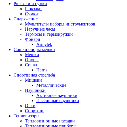
Рюкзаки и сумки
Рюкзаки
Сумки
Снаряжение
Мультитулы наборы инструментоов
Наручные часы
Термосы и термокружки
Фонари
Armytek
Сошки опоры мешки
Мешки
Опоры
Сошки
Harris
Спортивная стрельба
Мишени
Металлические
Наушники
Активные наушники
Пассивные наушники
Очки
Спортинг
Тепловизоры
Тепловизионные насадки
Тепловизионные приборы