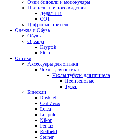
Очки бинокли и монокуляры
Прицелы ночного видения
Дедал-НВ
СОТ
Цифровые прицелы
Одежда и Обувь
Обувь
Одежда
Kryptek
Sitka
Оптика
Аксессуары для оптики
Чехлы для оптики
Чехлы тубусы для прицела
Неопреновые
Тубус
Бинокли
Bushnell
Carl Zeiss
Leica
Leupold
Nikon
Pentax
Redfield
Steiner