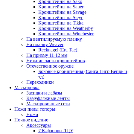
Кронштейны на Sako
Кронштейны на Sauer
Кронштейны на Savage
Кронштейны на Steyr
Кронштейны на Tikka
Кронштейны на Weatherby
Кронштейны на Winchester
На вентилируемую планку
На планку Weaver
Recknagel (Era Tac)
На призму 11-12 мм
Нижние части кронштейнов
Отечественное оружие
Боковые кронштейны (Сайга Тигр Вепрь и
тд)
Переходники
Маскировка
Засидки и лабазы
Камуфляжные ленты
Маскировочные сети
Ножи пилы топоры
Ножи
Ночное видение
Аксессуары
ИК-фонари ЛЦУ