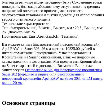
благодаря регулируемому переднему быку Сохранение точки
попадания, благодаря абсолютному отсутствию внутренних
напряжений оптического прицела даже после его
многократной установки и снятия Идеален для использования
второго оптического прицела
Технические характеристики:
Тип: быстросъемный, 2-части , Высота, мм : 20,5 , Вынос, мм:
26 , Диаметр, мм: 26.
Производитель: Ernst Apel G.m.b.H. (Германия)
Вы можете купить Быстросъемный поворотный кронштейн
Apel EAW на Sauer 303, 26 мм всего за 19825.00 рублей в
интернет-магазине Opticspremium. У нас представлены
Кронштейны на Sauer с описаниями, а так же подробные
характеристики и фотографии. Мы предлагаем Кронштейны
на Sauer с гарантией и доставкой. Возможно Вас так же
заинтересуют
Основание MAK для поворотного кронштейна
Sauer 202 (переднее и заднее)
или
Быстросъемный
поворотный кронштейн Apel EAW на Sauer 303, на LM-шину,
вынос 20 мм
.
Основные
страницы