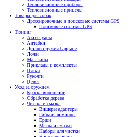
Тепловизионные приборы
Тепловизионные прицелы
Товары для собак
Дрессировочные и поисковые системы GPS
Поисковые системы GPS
Тюнинг
Аксессуары
Антабки
Детали оружия Upgrade
Ложи
Магазины
Приклады и комплекты
Пятки
Рукояти
Цевья
Уход за оружием
Краска воронение
Обработка дерева
Чистка и смазка
Вишеры адаптеры
Гибкие шомполы
Ерши
Масла и смазки
Наборы для чистки
Направляющие