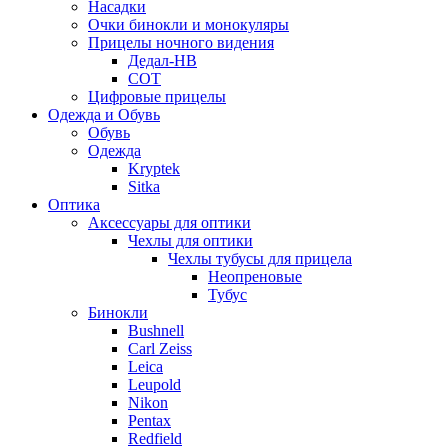
Насадки
Очки бинокли и монокуляры
Прицелы ночного видения
Дедал-НВ
СОТ
Цифровые прицелы
Одежда и Обувь
Обувь
Одежда
Kryptek
Sitka
Оптика
Аксессуары для оптики
Чехлы для оптики
Чехлы тубусы для прицела
Неопреновые
Тубус
Бинокли
Bushnell
Carl Zeiss
Leica
Leupold
Nikon
Pentax
Redfield