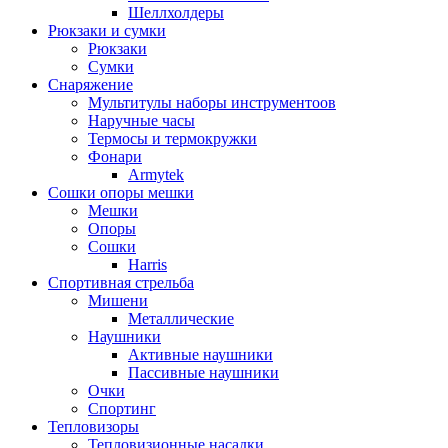
Шеллхолдеры
Рюкзаки и сумки
Рюкзаки
Сумки
Снаряжение
Мультитулы наборы инструментоов
Наручные часы
Термосы и термокружки
Фонари
Armytek
Сошки опоры мешки
Мешки
Опоры
Сошки
Harris
Спортивная стрельба
Мишени
Металлические
Наушники
Активные наушники
Пассивные наушники
Очки
Спортинг
Тепловизоры
Тепловизионные насадки