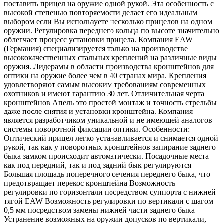
поставить прицел на оружие одной рукой. Эта особенность с
высокой степенью повторяемости делает его идеальным
выбором если Вы используете несколько прицелов на одном
оружии. Регулировка переднего кольца по высоте значительно
облегчает процесс установки прицела. Компания EAW
(Германия) специализируется только на производстве
высококачественных стальных креплений на различные виды
оружия. Лидерамы в области производства кронштейнов для
оптики на оружие более чем в 40 странах мира. Крепления
удовлетворяют самым высоким требованиям современных
охотников и имеют гарантию 30 лет. Отличительная черта
кронштейнов Апель это простой монтаж и точность стрельбы
даже после снятия и установки кронштейна. Компания
является разработчиком уникальной и не имеющей аналогов
системы поворотной фиксации оптики. Особенности:
Оптический прицел легко устанавливается и снимается одной
рукой, так как у поворотных кронштейнов запирание заднего
быка замком происходит автоматически. Посадочные места
как под передний, так и под задний бык регулируются
Большая площадь поперечного сечения переднего быка, что
предотвращает перекос кронштейна Возможность
регулировки по горизонтали посредством суппорта с нижней
тягой EAW Возможность регулировки по вертикали с шагом
0,5 мм посредством замены нижней части заднего быка
Устранение возможных на оружии допусков по вертикали,