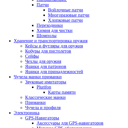
Патчи
Войлочные патчи
Многоразовые патчи
Хлопковые патчи
Переходники
Химия для чистки
Шомполы
Хранение и транспортировка оружия
Кейсы и футляры для оружия
Кобуры для пистолетов
Сейфы
Чехлы для оружия
Ящики для патронов
Ящики для принадлежностей
Чучела манки приманки
Звуковые имитаторы
Plurifon
Карты памяти
Классические манки
Приманки
Чучела и профиля
Электроника
GPS-Навигаторы
Аксессуары для GPS-навигаторов