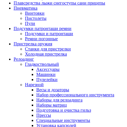
Плавсредства лыжи снегоступы сани прицепы
Пневматика
Винтовки
Пистолеты
Пули
Подсумки патронташи ремни
Подсумки и патронташи
Ремни погонные
Пристрелка оружия
Станки для пристрелки
Холодная пристрелка
Релоадинг
Гладкоствольный
Аксессуары
Машинки
Пулелейки
Нарезной
Весы и дозаторы
Набор профессионального инструмента
Наборы для релоадинга
Наборы матриц
Подготовка и очистка гильз
Прессы
Специальные инструменты
Установка капсюлей