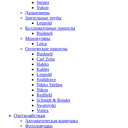
Steiner
Yukon
Дальномеры
Зрительные трубы
Leupold
Коллиматорные прицелы
Bushnell
Монокуляры
Leica
Оптические прицелы
Bushnell
Carl Zeiss
Hakko
Kahles
Leupold
Nightforce
Nikko Stirling
Nikon
Redfield
Schmidt & Bender
Swarovski
Vortex
Охотхозяйствам
Автоматическая кормушка
Фотоловушки