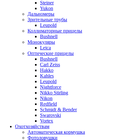
Steiner
Yukon
Дальномеры
Зрительные трубы
Leupold
Коллиматорные прицелы
Bushnell
Монокуляры
Leica
Оптические прицелы
Bushnell
Carl Zeiss
Hakko
Kahles
Leupold
Nightforce
Nikko Stirling
Nikon
Redfield
Schmidt & Bender
Swarovski
Vortex
Охотхозяйствам
Автоматическая кормушка
Фотоловушки