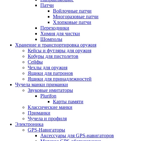
Патчи
Войлочные патчи
Многоразовые патчи
Хлопковые патчи
Переходники
Химия для чистки
Шомполы
Хранение и транспортировка оружия
Кейсы и футляры для оружия
Кобуры для пистолетов
Сейфы
Чехлы для оружия
Ящики для патронов
Ящики для принадлежностей
Чучела манки приманки
Звуковые имитаторы
Plurifon
Карты памяти
Классические манки
Приманки
Чучела и профиля
Электроника
GPS-Навигаторы
Аксессуары для GPS-навигаторов