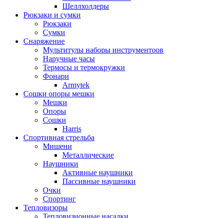
Шеллхолдеры
Рюкзаки и сумки
Рюкзаки
Сумки
Снаряжение
Мультитулы наборы инструментоов
Наручные часы
Термосы и термокружки
Фонари
Armytek
Сошки опоры мешки
Мешки
Опоры
Сошки
Harris
Спортивная стрельба
Мишени
Металлические
Наушники
Активные наушники
Пассивные наушники
Очки
Спортинг
Тепловизоры
Тепловизионные насадки