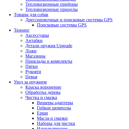
Тепловизионные приборы
Тепловизионные прицелы
Товары для собак
Дрессировочные и поисковые системы GPS
Поисковые системы GPS
Тюнинг
Аксессуары
Антабки
Детали оружия Upgrade
Ложи
Магазины
Приклады и комплекты
Пятки
Рукояти
Цевья
Уход за оружием
Краска воронение
Обработка дерева
Чистка и смазка
Вишеры адаптеры
Гибкие шомполы
Ерши
Масла и смазки
Наборы для чистки
Направляющие