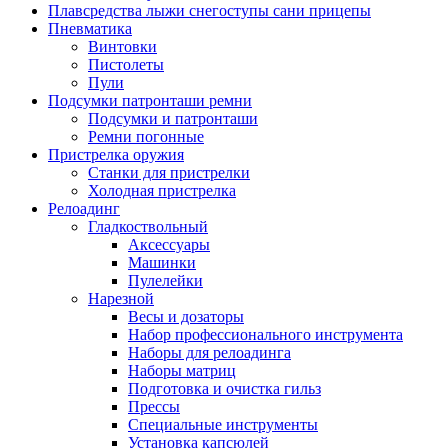
Плавсредства лыжи снегоступы сани прицепы
Пневматика
Винтовки
Пистолеты
Пули
Подсумки патронташи ремни
Подсумки и патронташи
Ремни погонные
Пристрелка оружия
Станки для пристрелки
Холодная пристрелка
Релоадинг
Гладкоствольный
Аксессуары
Машинки
Пулелейки
Нарезной
Весы и дозаторы
Набор профессионального инструмента
Наборы для релоадинга
Наборы матриц
Подготовка и очистка гильз
Прессы
Специальные инструменты
Установка капсюлей