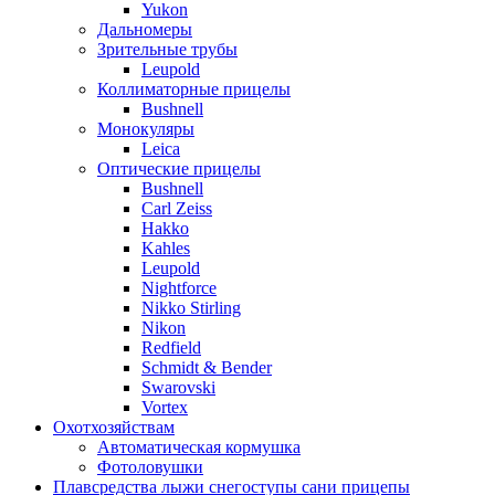
Yukon
Дальномеры
Зрительные трубы
Leupold
Коллиматорные прицелы
Bushnell
Монокуляры
Leica
Оптические прицелы
Bushnell
Carl Zeiss
Hakko
Kahles
Leupold
Nightforce
Nikko Stirling
Nikon
Redfield
Schmidt & Bender
Swarovski
Vortex
Охотхозяйствам
Автоматическая кормушка
Фотоловушки
Плавсредства лыжи снегоступы сани прицепы