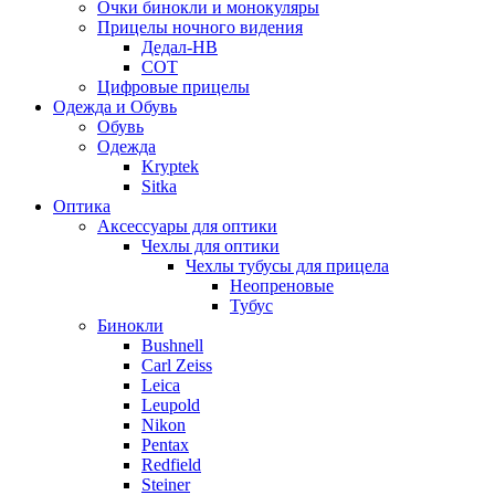
Очки бинокли и монокуляры
Прицелы ночного видения
Дедал-НВ
СОТ
Цифровые прицелы
Одежда и Обувь
Обувь
Одежда
Kryptek
Sitka
Оптика
Аксессуары для оптики
Чехлы для оптики
Чехлы тубусы для прицела
Неопреновые
Тубус
Бинокли
Bushnell
Carl Zeiss
Leica
Leupold
Nikon
Pentax
Redfield
Steiner