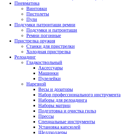
Пневматика
Винтовки
Пистолеты
Пули
Подсумки патронташи ремни
Подсумки и патронташи
Ремни погонные
Пристрелка оружия
Станки для пристрелки
Холодная пристрелка
Релоадинг
Гладкоствольный
Аксессуары
Машинки
Пулелейки
Нарезной
Весы и дозаторы
Набор профессионального инструмента
Наборы для релоадинга
Наборы матриц
Подготовка и очистка гильз
Прессы
Специальные инструменты
Установка капсюлей
Шеллхолдеры