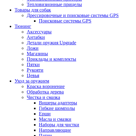
Тепловизионные прицелы
Товары для собак
Дрессировочные и поисковые системы GPS
Поисковые системы GPS
Тюнинг
Аксессуары
Антабки
Детали оружия Upgrade
Ложи
Магазины
Приклады и комплекты
Пятки
Рукояти
Цевья
Уход за оружием
Краска воронение
Обработка дерева
Чистка и смазка
Вишеры адаптеры
Гибкие шомполы
Ерши
Масла и смазки
Наборы для чистки
Направляющие
Патчи