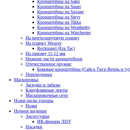
Кронштейны на Sako
Кронштейны на Sauer
Кронштейны на Savage
Кронштейны на Steyr
Кронштейны на Tikka
Кронштейны на Weatherby
Кронштейны на Winchester
На вентилируемую планку
На планку Weaver
Recknagel (Era Tac)
На призму 11-12 мм
Нижние части кронштейнов
Отечественное оружие
Боковые кронштейны (Сайга Тигр Вепрь и тд
Переходники
Маскировка
Засидки и лабазы
Камуфляжные ленты
Маскировочные сети
Ножи пилы топоры
Ножи
Ночное видение
Аксессуары
ИК-фонари ЛЦУ
Насадки