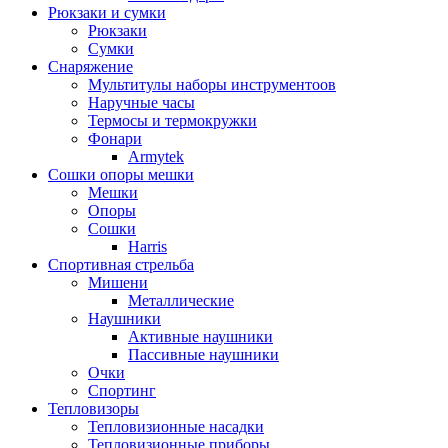
Рюкзаки и сумки
Рюкзаки
Сумки
Снаряжение
Мультитулы наборы инструментоов
Наручные часы
Термосы и термокружки
Фонари
Armytek
Сошки опоры мешки
Мешки
Опоры
Сошки
Harris
Спортивная стрельба
Мишени
Металлические
Наушники
Активные наушники
Пассивные наушники
Очки
Спортинг
Тепловизоры
Тепловизионные насадки
Тепловизионные приборы