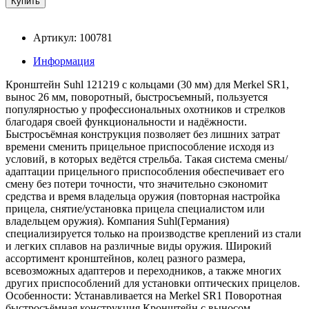
Артикул: 100781
Информация
Кронштейн Suhl 121219 с кольцами (30 мм) для Merkel SR1,
вынос 26 мм, поворотный, быстросъемный, пользуется
популярностью у профессиональных охотников и стрелков
благодаря своей функциональности и надёжности.
Быстросъёмная конструкция позволяет без лишних затрат
времени сменить прицельное приспособление исходя из
условий, в которых ведётся стрельба. Такая система смены/
адаптации прицельного приспособления обеспечивает его
смену без потери точности, что значительно сэкономит
средства и время владельца оружия (повторная настройка
прицела, снятие/установка прицела специалистом или
владельцем оружия). Компания Suhl(Германия)
специализируется только на производстве креплений из стали
и легких сплавов на различные виды оружия. Широкий
ассортимент кронштейнов, колец разного размера,
всевозможных адаптеров и переходников, а также многих
других приспособлений для установки оптических прицелов.
Особенности: Устанавливается на Merkel SR1 Поворотная
быстросъёмная конструкция Кронштейн с выносом