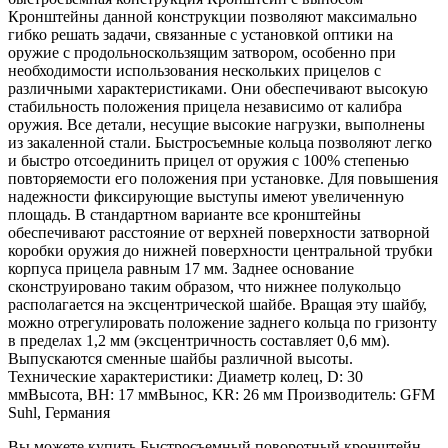
Кронштейны данной конструкции позволяют максимально
гибко решать задачи, связанные с установкой оптики на
оружие с продольноскользящим затвором, особенно при
необходимости использования нескольких прицелов с
различными характеристиками. Они обеспечивают высокую
стабильность положения прицела независимо от калибра
оружия. Все детали, несущие высокие нагрузки, выполнены
из закаленной стали. Быстросъемные кольца позволяют легко
и быстро отсоединить прицел от оружия с 100% степенью
повторяемости его положения при установке. Для повышения
надежности фиксирующие выступы имеют увеличенную
площадь. В стандартном варианте все кронштейны
обеспечивают расстояние от верхней поверхности затворной
коробки оружия до нижней поверхности центральной трубки
корпуса прицела равным 17 мм. Заднее основание
сконструировано таким образом, что нижнее полукольцо
располагается на эксцентрической шайбе. Вращая эту шайбу,
можно отрегулировать положение заднего кольца по гризонту
в пределах 1,2 мм (эксцентричность составляет 0,6 мм).
Выпускаются сменные шайбы различной высоты.
Технические характеристики: Диаметр колец, D: 30
ммВысота, ВН: 17 ммВынос, KR: 26 мм Производитель: GFM
Suhl, Германия
Вы можете купить Быстросъемный поворотный кронштейн