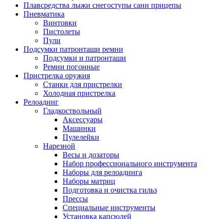
Плавсредства лыжи снегоступы сани прицепы
Пневматика
Винтовки
Пистолеты
Пули
Подсумки патронташи ремни
Подсумки и патронташи
Ремни погонные
Пристрелка оружия
Станки для пристрелки
Холодная пристрелка
Релоадинг
Гладкоствольный
Аксессуары
Машинки
Пулелейки
Нарезной
Весы и дозаторы
Набор профессионального инструмента
Наборы для релоадинга
Наборы матриц
Подготовка и очистка гильз
Прессы
Специальные инструменты
Установка капсюлей