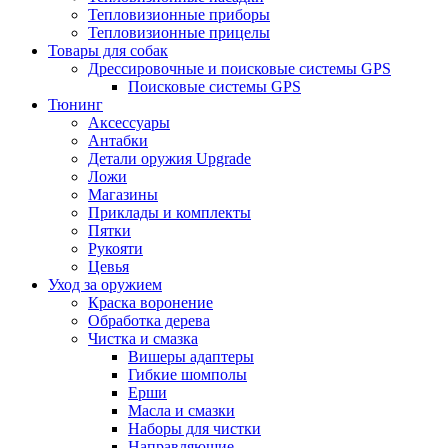
Тепловизионные приборы
Тепловизионные прицелы
Товары для собак
Дрессировочные и поисковые системы GPS
Поисковые системы GPS
Тюнинг
Аксессуары
Антабки
Детали оружия Upgrade
Ложи
Магазины
Приклады и комплекты
Пятки
Рукояти
Цевья
Уход за оружием
Краска воронение
Обработка дерева
Чистка и смазка
Вишеры адаптеры
Гибкие шомполы
Ерши
Масла и смазки
Наборы для чистки
Направляющие