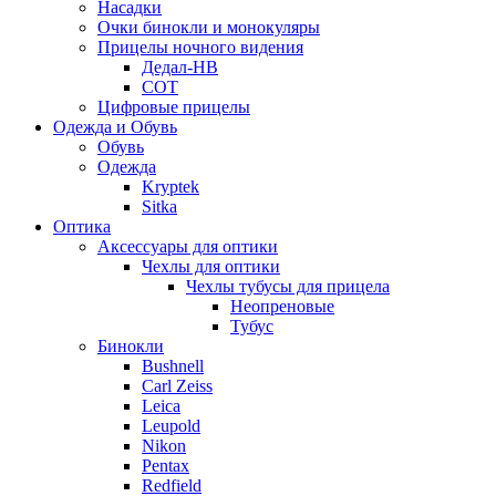
Насадки
Очки бинокли и монокуляры
Прицелы ночного видения
Дедал-НВ
СОТ
Цифровые прицелы
Одежда и Обувь
Обувь
Одежда
Kryptek
Sitka
Оптика
Аксессуары для оптики
Чехлы для оптики
Чехлы тубусы для прицела
Неопреновые
Тубус
Бинокли
Bushnell
Carl Zeiss
Leica
Leupold
Nikon
Pentax
Redfield