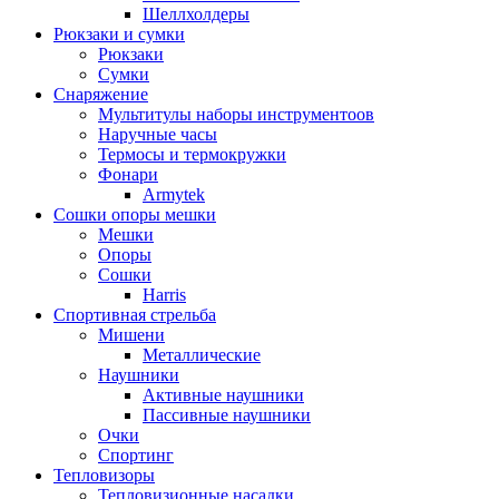
Шеллхолдеры
Рюкзаки и сумки
Рюкзаки
Сумки
Снаряжение
Мультитулы наборы инструментоов
Наручные часы
Термосы и термокружки
Фонари
Armytek
Сошки опоры мешки
Мешки
Опоры
Сошки
Harris
Спортивная стрельба
Мишени
Металлические
Наушники
Активные наушники
Пассивные наушники
Очки
Спортинг
Тепловизоры
Тепловизионные насадки