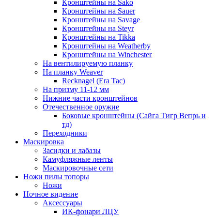
Кронштейны на Sako
Кронштейны на Sauer
Кронштейны на Savage
Кронштейны на Steyr
Кронштейны на Tikka
Кронштейны на Weatherby
Кронштейны на Winchester
На вентилируемую планку
На планку Weaver
Recknagel (Era Tac)
На призму 11-12 мм
Нижние части кронштейнов
Отечественное оружие
Боковые кронштейны (Сайга Тигр Вепрь и
тд)
Переходники
Маскировка
Засидки и лабазы
Камуфляжные ленты
Маскировочные сети
Ножи пилы топоры
Ножи
Ночное видение
Аксессуары
ИК-фонари ЛЦУ