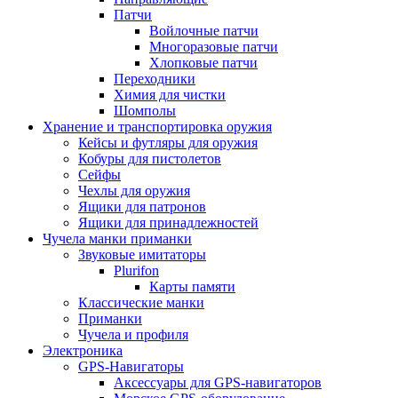
Патчи
Войлочные патчи
Многоразовые патчи
Хлопковые патчи
Переходники
Химия для чистки
Шомполы
Хранение и транспортировка оружия
Кейсы и футляры для оружия
Кобуры для пистолетов
Сейфы
Чехлы для оружия
Ящики для патронов
Ящики для принадлежностей
Чучела манки приманки
Звуковые имитаторы
Plurifon
Карты памяти
Классические манки
Приманки
Чучела и профиля
Электроника
GPS-Навигаторы
Аксессуары для GPS-навигаторов