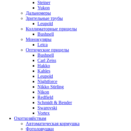
Steiner
Yukon
Дальномеры
Зрительные трубы
Leupold
Коллиматорные прицелы
Bushnell
Монокуляры
Leica
Оптические прицелы
Bushnell
Carl Zeiss
Hakko
Kahles
Leupold
Nightforce
Nikko Stirling
Nikon
Redfield
Schmidt & Bender
Swarovski
Vortex
Охотхозяйствам
Автоматическая кормушка
Фотоловушки