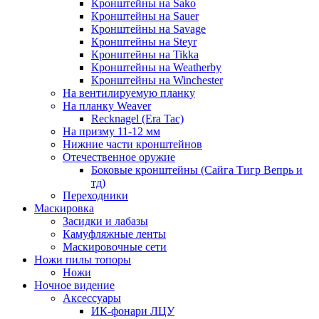
Кронштейны на Sako
Кронштейны на Sauer
Кронштейны на Savage
Кронштейны на Steyr
Кронштейны на Tikka
Кронштейны на Weatherby
Кронштейны на Winchester
На вентилируемую планку
На планку Weaver
Recknagel (Era Tac)
На призму 11-12 мм
Нижние части кронштейнов
Отечественное оружие
Боковые кронштейны (Сайга Тигр Вепрь и
тд)
Переходники
Маскировка
Засидки и лабазы
Камуфляжные ленты
Маскировочные сети
Ножи пилы топоры
Ножи
Ночное видение
Аксессуары
ИК-фонари ЛЦУ