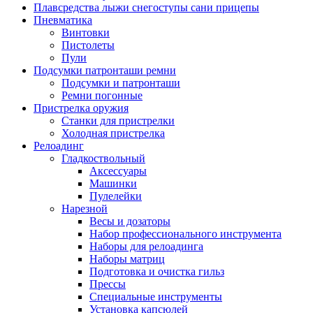
Плавсредства лыжи снегоступы сани прицепы
Пневматика
Винтовки
Пистолеты
Пули
Подсумки патронташи ремни
Подсумки и патронташи
Ремни погонные
Пристрелка оружия
Станки для пристрелки
Холодная пристрелка
Релоадинг
Гладкоствольный
Аксессуары
Машинки
Пулелейки
Нарезной
Весы и дозаторы
Набор профессионального инструмента
Наборы для релоадинга
Наборы матриц
Подготовка и очистка гильз
Прессы
Специальные инструменты
Установка капсюлей