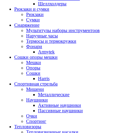
Шеллхолдеры
Рюкзаки и сумки
Рюкзаки
Сумки
Снаряжение
Мультитулы наборы инструментоов
Наручные часы
Термосы и термокружки
Фонари
Armytek
Сошки опоры мешки
Мешки
Опоры
Сошки
Harris
Спортивная стрельба
Мишени
Металлические
Наушники
Активные наушники
Пассивные наушники
Очки
Спортинг
Тепловизоры
Тепловизионные насадки