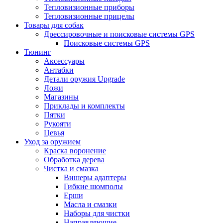
Тепловизионные приборы
Тепловизионные прицелы
Товары для собак
Дрессировочные и поисковые системы GPS
Поисковые системы GPS
Тюнинг
Аксессуары
Антабки
Детали оружия Upgrade
Ложи
Магазины
Приклады и комплекты
Пятки
Рукояти
Цевья
Уход за оружием
Краска воронение
Обработка дерева
Чистка и смазка
Вишеры адаптеры
Гибкие шомполы
Ерши
Масла и смазки
Наборы для чистки
Направляющие