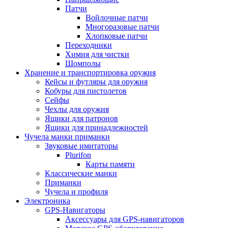
Патчи
Войлочные патчи
Многоразовые патчи
Хлопковые патчи
Переходники
Химия для чистки
Шомполы
Хранение и транспортировка оружия
Кейсы и футляры для оружия
Кобуры для пистолетов
Сейфы
Чехлы для оружия
Ящики для патронов
Ящики для принадлежностей
Чучела манки приманки
Звуковые имитаторы
Plurifon
Карты памяти
Классические манки
Приманки
Чучела и профиля
Электроника
GPS-Навигаторы
Аксессуары для GPS-навигаторов