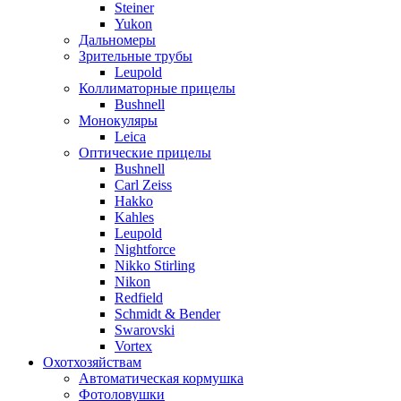
Steiner
Yukon
Дальномеры
Зрительные трубы
Leupold
Коллиматорные прицелы
Bushnell
Монокуляры
Leica
Оптические прицелы
Bushnell
Carl Zeiss
Hakko
Kahles
Leupold
Nightforce
Nikko Stirling
Nikon
Redfield
Schmidt & Bender
Swarovski
Vortex
Охотхозяйствам
Автоматическая кормушка
Фотоловушки