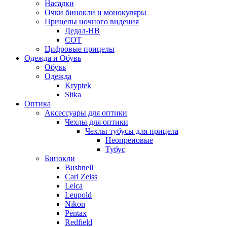
Насадки
Очки бинокли и монокуляры
Прицелы ночного видения
Дедал-НВ
СОТ
Цифровые прицелы
Одежда и Обувь
Обувь
Одежда
Kryptek
Sitka
Оптика
Аксессуары для оптики
Чехлы для оптики
Чехлы тубусы для прицела
Неопреновые
Тубус
Бинокли
Bushnell
Carl Zeiss
Leica
Leupold
Nikon
Pentax
Redfield