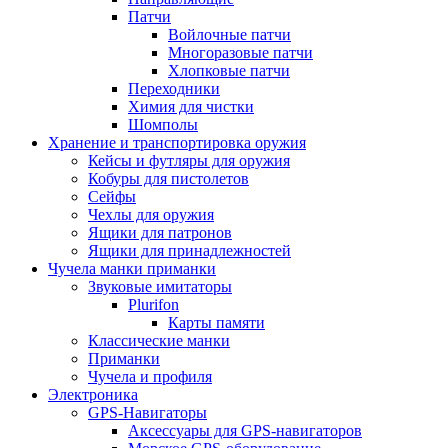
Патчи
Войлочные патчи
Многоразовые патчи
Хлопковые патчи
Переходники
Химия для чистки
Шомполы
Хранение и транспортировка оружия
Кейсы и футляры для оружия
Кобуры для пистолетов
Сейфы
Чехлы для оружия
Ящики для патронов
Ящики для принадлежностей
Чучела манки приманки
Звуковые имитаторы
Plurifon
Карты памяти
Классические манки
Приманки
Чучела и профиля
Электроника
GPS-Навигаторы
Аксессуары для GPS-навигаторов