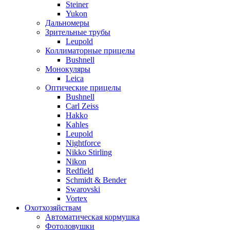
Steiner
Yukon
Дальномеры
Зрительные трубы
Leupold
Коллиматорные прицелы
Bushnell
Монокуляры
Leica
Оптические прицелы
Bushnell
Carl Zeiss
Hakko
Kahles
Leupold
Nightforce
Nikko Stirling
Nikon
Redfield
Schmidt & Bender
Swarovski
Vortex
Охотхозяйствам
Автоматическая кормушка
Фотоловушки