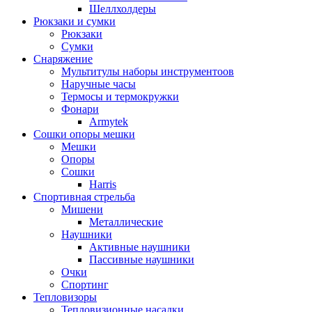
Шеллхолдеры
Рюкзаки и сумки
Рюкзаки
Сумки
Снаряжение
Мультитулы наборы инструментоов
Наручные часы
Термосы и термокружки
Фонари
Armytek
Сошки опоры мешки
Мешки
Опоры
Сошки
Harris
Спортивная стрельба
Мишени
Металлические
Наушники
Активные наушники
Пассивные наушники
Очки
Спортинг
Тепловизоры
Тепловизионные насадки