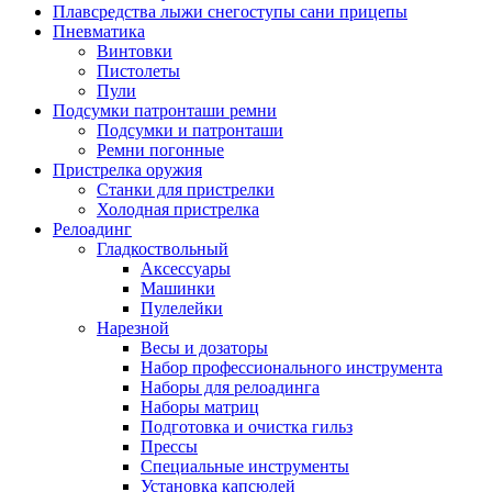
Плавсредства лыжи снегоступы сани прицепы
Пневматика
Винтовки
Пистолеты
Пули
Подсумки патронташи ремни
Подсумки и патронташи
Ремни погонные
Пристрелка оружия
Станки для пристрелки
Холодная пристрелка
Релоадинг
Гладкоствольный
Аксессуары
Машинки
Пулелейки
Нарезной
Весы и дозаторы
Набор профессионального инструмента
Наборы для релоадинга
Наборы матриц
Подготовка и очистка гильз
Прессы
Специальные инструменты
Установка капсюлей