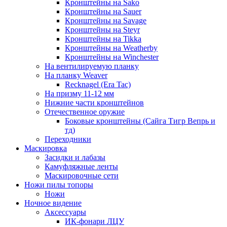
Кронштейны на Sako
Кронштейны на Sauer
Кронштейны на Savage
Кронштейны на Steyr
Кронштейны на Tikka
Кронштейны на Weatherby
Кронштейны на Winchester
На вентилируемую планку
На планку Weaver
Recknagel (Era Tac)
На призму 11-12 мм
Нижние части кронштейнов
Отечественное оружие
Боковые кронштейны (Сайга Тигр Вепрь и
тд)
Переходники
Маскировка
Засидки и лабазы
Камуфляжные ленты
Маскировочные сети
Ножи пилы топоры
Ножи
Ночное видение
Аксессуары
ИК-фонари ЛЦУ