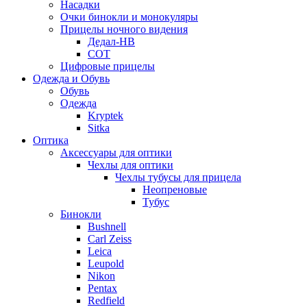
Насадки
Очки бинокли и монокуляры
Прицелы ночного видения
Дедал-НВ
СОТ
Цифровые прицелы
Одежда и Обувь
Обувь
Одежда
Kryptek
Sitka
Оптика
Аксессуары для оптики
Чехлы для оптики
Чехлы тубусы для прицела
Неопреновые
Тубус
Бинокли
Bushnell
Carl Zeiss
Leica
Leupold
Nikon
Pentax
Redfield