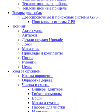
Тепловизионные приборы
Тепловизионные прицелы
Товары для собак
Дрессировочные и поисковые системы GPS
Поисковые системы GPS
Тюнинг
Аксессуары
Антабки
Детали оружия Upgrade
Ложи
Магазины
Приклады и комплекты
Пятки
Рукояти
Цевья
Уход за оружием
Краска воронение
Обработка дерева
Чистка и смазка
Вишеры адаптеры
Гибкие шомполы
Ерши
Масла и смазки
Наборы для чистки
Направляющие