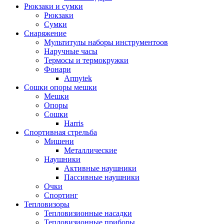
Рюкзаки и сумки
Рюкзаки
Сумки
Снаряжение
Мультитулы наборы инструментоов
Наручные часы
Термосы и термокружки
Фонари
Armytek
Сошки опоры мешки
Мешки
Опоры
Сошки
Harris
Спортивная стрельба
Мишени
Металлические
Наушники
Активные наушники
Пассивные наушники
Очки
Спортинг
Тепловизоры
Тепловизионные насадки
Тепловизионные приборы