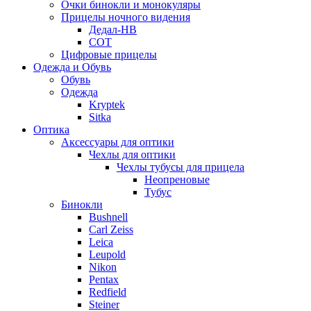
Очки бинокли и монокуляры
Прицелы ночного видения
Дедал-НВ
СОТ
Цифровые прицелы
Одежда и Обувь
Обувь
Одежда
Kryptek
Sitka
Оптика
Аксессуары для оптики
Чехлы для оптики
Чехлы тубусы для прицела
Неопреновые
Тубус
Бинокли
Bushnell
Carl Zeiss
Leica
Leupold
Nikon
Pentax
Redfield
Steiner