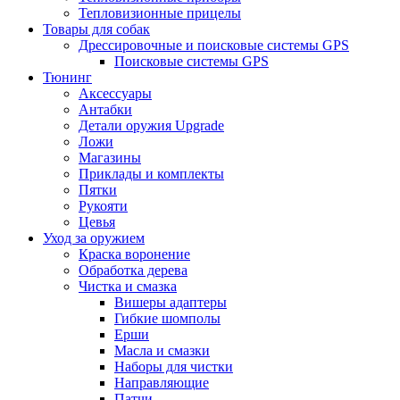
Тепловизионные прицелы
Товары для собак
Дрессировочные и поисковые системы GPS
Поисковые системы GPS
Тюнинг
Аксессуары
Антабки
Детали оружия Upgrade
Ложи
Магазины
Приклады и комплекты
Пятки
Рукояти
Цевья
Уход за оружием
Краска воронение
Обработка дерева
Чистка и смазка
Вишеры адаптеры
Гибкие шомполы
Ерши
Масла и смазки
Наборы для чистки
Направляющие
Патчи