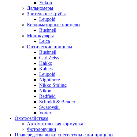
Yukon
Дальномеры
Зрительные трубы
Leupold
Коллиматорные прицелы
Bushnell
Монокуляры
Leica
Оптические прицелы
Bushnell
Carl Zeiss
Hakko
Kahles
Leupold
Nightforce
Nikko Stirling
Nikon
Redfield
Schmidt & Bender
Swarovski
Vortex
Охотхозяйствам
Автоматическая кормушка
Фотоловушки
Плавсредства лыжи снегоступы сани прицепы