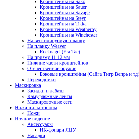
Кронштейны на Sako
Кронштейны на Sauer
Кронштейны на Savage
Кронштейны на Steyr
Кронштейны на Tikka
Кронштейны на Weatherby
Кронштейны на Winchester
На вентилируемую планку
На планку Weaver
Recknagel (Era Tac)
На призму 11-12 мм
Нижние части кронштейнов
Отечественное оружие
Боковые кронштейны (Сайга Тигр Вепрь и тд
Переходники
Маскировка
Засидки и лабазы
Камуфляжные ленты
Маскировочные сети
Ножи пилы топоры
Ножи
Ночное видение
Аксессуары
ИК-фонари ЛЦУ
Насадки