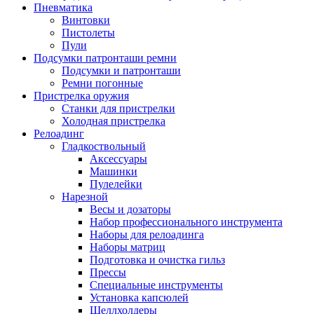
Пневматика
Винтовки
Пистолеты
Пули
Подсумки патронташи ремни
Подсумки и патронташи
Ремни погонные
Пристрелка оружия
Станки для пристрелки
Холодная пристрелка
Релоадинг
Гладкоствольный
Аксессуары
Машинки
Пулелейки
Нарезной
Весы и дозаторы
Набор профессионального инструмента
Наборы для релоадинга
Наборы матриц
Подготовка и очистка гильз
Прессы
Специальные инструменты
Установка капсюлей
Шеллхолдеры