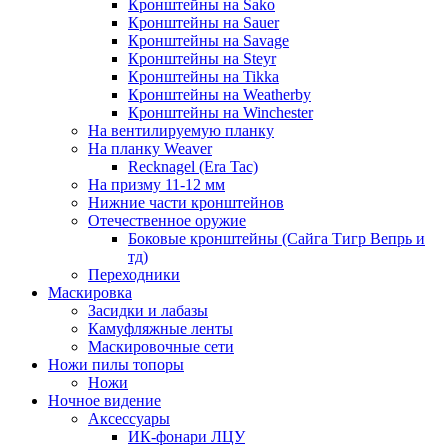
Кронштейны на Sako
Кронштейны на Sauer
Кронштейны на Savage
Кронштейны на Steyr
Кронштейны на Tikka
Кронштейны на Weatherby
Кронштейны на Winchester
На вентилируемую планку
На планку Weaver
Recknagel (Era Tac)
На призму 11-12 мм
Нижние части кронштейнов
Отечественное оружие
Боковые кронштейны (Сайга Тигр Вепрь и
тд)
Переходники
Маскировка
Засидки и лабазы
Камуфляжные ленты
Маскировочные сети
Ножи пилы топоры
Ножи
Ночное видение
Аксессуары
ИК-фонари ЛЦУ