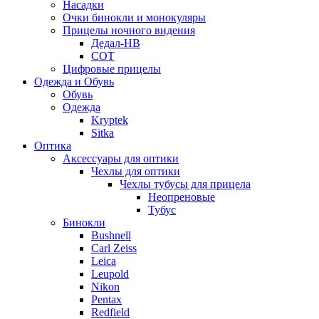
Насадки
Очки бинокли и монокуляры
Прицелы ночного видения
Дедал-НВ
СОТ
Цифровые прицелы
Одежда и Обувь
Обувь
Одежда
Kryptek
Sitka
Оптика
Аксессуары для оптики
Чехлы для оптики
Чехлы тубусы для прицела
Неопреновые
Тубус
Бинокли
Bushnell
Carl Zeiss
Leica
Leupold
Nikon
Pentax
Redfield