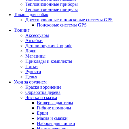
Тепловизионные приборы
Тепловизионные прицелы
Товары для собак
Дрессировочные и поисковые системы GPS
Поисковые системы GPS
Тюнинг
Аксессуары
Антабки
Детали оружия Upgrade
Ложи
Магазины
Приклады и комплекты
Пятки
Рукояти
Цевья
Уход за оружием
Краска воронение
Обработка дерева
Чистка и смазка
Вишеры адаптеры
Гибкие шомполы
Ерши
Масла и смазки
Наборы для чистки
Направляющие