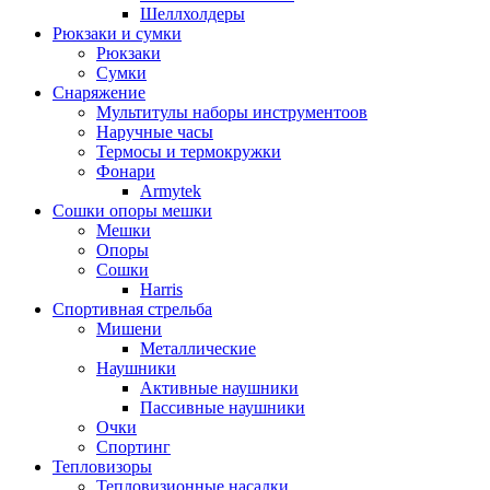
Шеллхолдеры
Рюкзаки и сумки
Рюкзаки
Сумки
Снаряжение
Мультитулы наборы инструментоов
Наручные часы
Термосы и термокружки
Фонари
Armytek
Сошки опоры мешки
Мешки
Опоры
Сошки
Harris
Спортивная стрельба
Мишени
Металлические
Наушники
Активные наушники
Пассивные наушники
Очки
Спортинг
Тепловизоры
Тепловизионные насадки