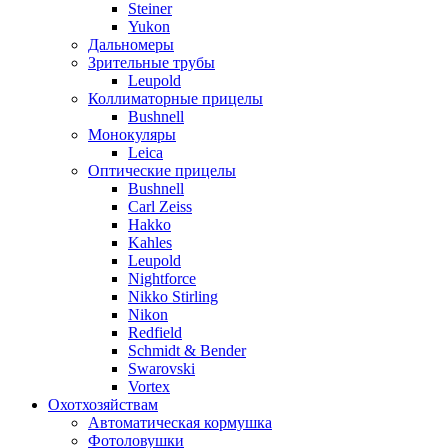
Steiner
Yukon
Дальномеры
Зрительные трубы
Leupold
Коллиматорные прицелы
Bushnell
Монокуляры
Leica
Оптические прицелы
Bushnell
Carl Zeiss
Hakko
Kahles
Leupold
Nightforce
Nikko Stirling
Nikon
Redfield
Schmidt & Bender
Swarovski
Vortex
Охотхозяйствам
Автоматическая кормушка
Фотоловушки