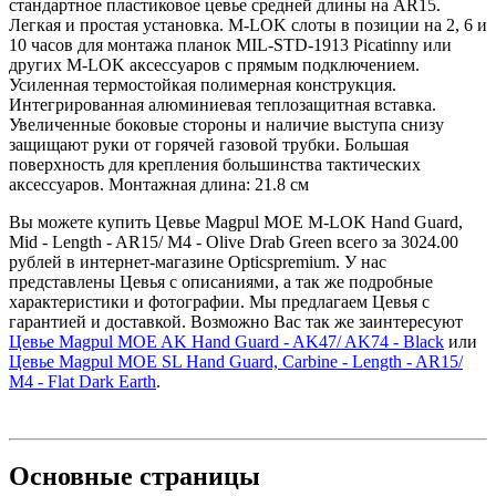
стандартное пластиковое цевье средней длины на AR15.
Легкая и простая установка. M-LOK слоты в позиции на 2, 6 и
10 часов для монтажа планок MIL-STD-1913 Picatinny или
других M-LOK аксессуаров с прямым подключением.
Усиленная термостойкая полимерная конструкция.
Интегрированная алюминиевая теплозащитная вставка.
Увеличенные боковые стороны и наличие выступа снизу
защищают руки от горячей газовой трубки. Большая
поверхность для крепления большинства тактических
аксессуаров. Монтажная длина: 21.8 см
Вы можете купить Цевье Magpul MOE M-LOK Hand Guard,
Mid - Length - AR15/ M4 - Olive Drab Green всего за 3024.00
рублей в интернет-магазине Opticspremium. У нас
представлены Цевья с описаниями, а так же подробные
характеристики и фотографии. Мы предлагаем Цевья с
гарантией и доставкой. Возможно Вас так же заинтересуют
Цевье Magpul MOE AK Hand Guard - AK47/ AK74 - Black
или
Цевье Magpul MOE SL Hand Guard, Carbine - Length - AR15/
M4 - Flat Dark Earth
.
Основные
страницы