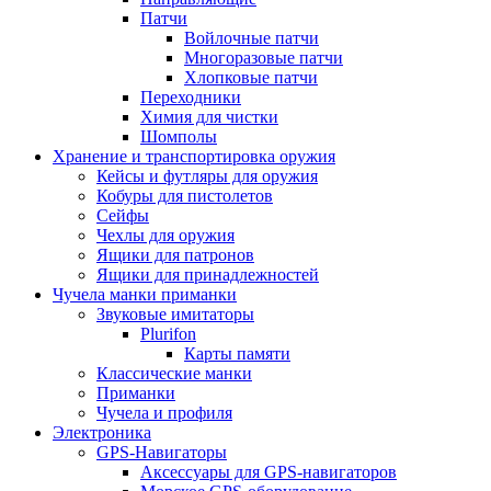
Патчи
Войлочные патчи
Многоразовые патчи
Хлопковые патчи
Переходники
Химия для чистки
Шомполы
Хранение и транспортировка оружия
Кейсы и футляры для оружия
Кобуры для пистолетов
Сейфы
Чехлы для оружия
Ящики для патронов
Ящики для принадлежностей
Чучела манки приманки
Звуковые имитаторы
Plurifon
Карты памяти
Классические манки
Приманки
Чучела и профиля
Электроника
GPS-Навигаторы
Аксессуары для GPS-навигаторов