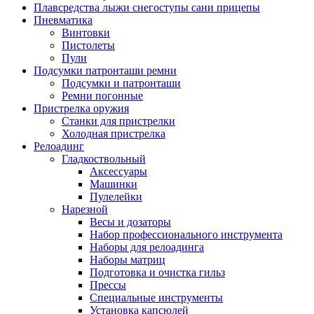
Плавсредства лыжи снегоступы сани прицепы
Пневматика
Винтовки
Пистолеты
Пули
Подсумки патронташи ремни
Подсумки и патронташи
Ремни погонные
Пристрелка оружия
Станки для пристрелки
Холодная пристрелка
Релоадинг
Гладкоствольный
Аксессуары
Машинки
Пулелейки
Нарезной
Весы и дозаторы
Набор профессионального инструмента
Наборы для релоадинга
Наборы матриц
Подготовка и очистка гильз
Прессы
Специальные инструменты
Установка капсюлей