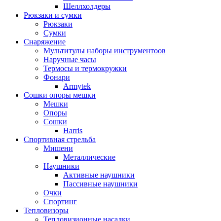
Шеллхолдеры
Рюкзаки и сумки
Рюкзаки
Сумки
Снаряжение
Мультитулы наборы инструментоов
Наручные часы
Термосы и термокружки
Фонари
Armytek
Сошки опоры мешки
Мешки
Опоры
Сошки
Harris
Спортивная стрельба
Мишени
Металлические
Наушники
Активные наушники
Пассивные наушники
Очки
Спортинг
Тепловизоры
Тепловизионные насадки