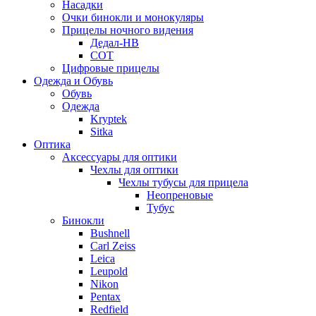
Насадки
Очки бинокли и монокуляры
Прицелы ночного видения
Дедал-НВ
СОТ
Цифровые прицелы
Одежда и Обувь
Обувь
Одежда
Kryptek
Sitka
Оптика
Аксессуары для оптики
Чехлы для оптики
Чехлы тубусы для прицела
Неопреновые
Тубус
Бинокли
Bushnell
Carl Zeiss
Leica
Leupold
Nikon
Pentax
Redfield