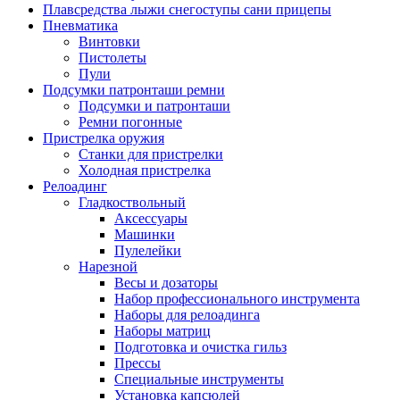
Плавсредства лыжи снегоступы сани прицепы
Пневматика
Винтовки
Пистолеты
Пули
Подсумки патронташи ремни
Подсумки и патронташи
Ремни погонные
Пристрелка оружия
Станки для пристрелки
Холодная пристрелка
Релоадинг
Гладкоствольный
Аксессуары
Машинки
Пулелейки
Нарезной
Весы и дозаторы
Набор профессионального инструмента
Наборы для релоадинга
Наборы матриц
Подготовка и очистка гильз
Прессы
Специальные инструменты
Установка капсюлей