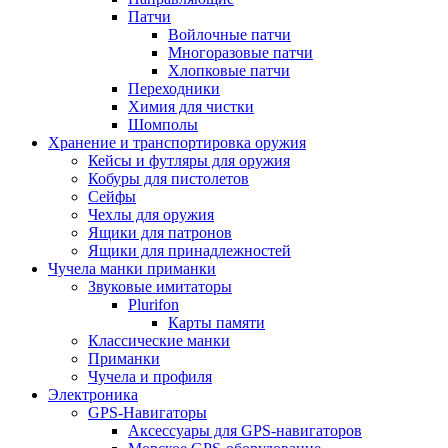
Патчи
Войлочные патчи
Многоразовые патчи
Хлопковые патчи
Переходники
Химия для чистки
Шомполы
Хранение и транспортировка оружия
Кейсы и футляры для оружия
Кобуры для пистолетов
Сейфы
Чехлы для оружия
Ящики для патронов
Ящики для принадлежностей
Чучела манки приманки
Звуковые имитаторы
Plurifon
Карты памяти
Классические манки
Приманки
Чучела и профиля
Электроника
GPS-Навигаторы
Аксессуары для GPS-навигаторов