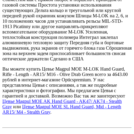
газовой системы Простота установки использования
существующих Дельта кольцо и треугольной или круглой
передней рукой охранник кожухом Шлицы M-LOK на 2, 6, и
10 положениях часов для устанавливать рельсы MIL-STD-
1913 Picatinny или другое направлять-прикрепляют
вспомогательное оборудование M-LOK Усиленная,
теплостойкая конструкция полимера Интеграл заклепал
алюминиевую тепловую защиту Передняя губа и бортовые
выдвижения, рука экранов от горячего блока газа Сброшенная
зона на верхнем задем приспосабливает большинств свисая
оптические держатели Сделано в США
Вы можете купить Цевье Magpul MOE M-LOK Hand Guard,
Rifle - Length - AR15/ M16 - Olive Drab Green всего за 4643.00
рублей в интернет-магазине Opticspremium. У нас
представлены Цевья с описаниями, а так же подробные
характеристики и фотографии. Мы предлагаем Цевья с
гарантией и доставкой. Возможно Вас так же заинтересуют
Цевье Magpul MOE AK Hand Guard - AK47/ AK74 - Stealth
Gray
или
Цевье Magpul MOE SL Hand Guard, Mid - Length
AR15/ M4 - Stealth Gray
.