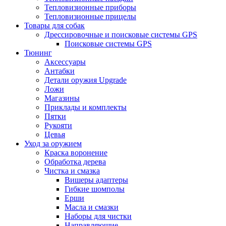
Тепловизионные приборы
Тепловизионные прицелы
Товары для собак
Дрессировочные и поисковые системы GPS
Поисковые системы GPS
Тюнинг
Аксессуары
Антабки
Детали оружия Upgrade
Ложи
Магазины
Приклады и комплекты
Пятки
Рукояти
Цевья
Уход за оружием
Краска воронение
Обработка дерева
Чистка и смазка
Вишеры адаптеры
Гибкие шомполы
Ерши
Масла и смазки
Наборы для чистки
Направляющие