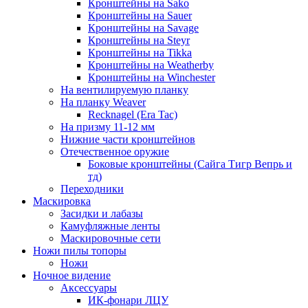
Кронштейны на Sako
Кронштейны на Sauer
Кронштейны на Savage
Кронштейны на Steyr
Кронштейны на Tikka
Кронштейны на Weatherby
Кронштейны на Winchester
На вентилируемую планку
На планку Weaver
Recknagel (Era Tac)
На призму 11-12 мм
Нижние части кронштейнов
Отечественное оружие
Боковые кронштейны (Сайга Тигр Вепрь и
тд)
Переходники
Маскировка
Засидки и лабазы
Камуфляжные ленты
Маскировочные сети
Ножи пилы топоры
Ножи
Ночное видение
Аксессуары
ИК-фонари ЛЦУ