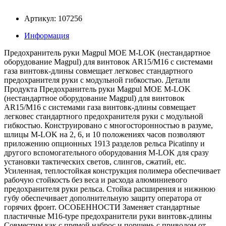
Артикул: 107256
Информация
Предохранитель руки Magpul MOE M-LOK (нестандартное
оборудование Magpul) для винтовок AR15/M16 с системами
газа винтовк-длины совмещает легковес стандартного
предохранителя руки с модульной гибкостью. Детали
Продукта Предохранитель руки Magpul MOE M-LOK
(нестандартное оборудование Magpul) для винтовок
AR15/M16 с системами газа винтовк-длины совмещает
легковес стандартного предохранителя руки с модульной
гибкостью. Конструировано с многосторонностью в разуме,
шлицы M-LOK на 2, 6, и 10 положениях часов позволяют
приложению опционных 1913 разделов рельса Picatinny и
другого вспомогательного оборудования M-LOK для сразу
установки тактических светов, слингов, сжатий, etc.
Усиленная, теплостойкая конструкция полимера обеспечивает
рабочую стойкость без веса и расхода алюминиевого
предохранителя руки рельса. Стойка расширения и нижнюю
губу обеспечивает дополнительную защиту оператора от
горячих фронт. ОСОБЕННОСТИ Заменяет стандартные
пластичные M16-type предохранители руки винтовк-длины
Совместим как с прямой наброс и поршень с приводом от