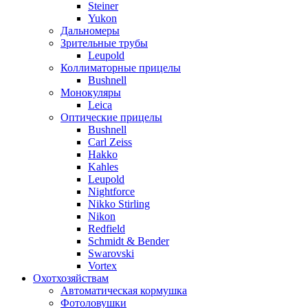
Steiner
Yukon
Дальномеры
Зрительные трубы
Leupold
Коллиматорные прицелы
Bushnell
Монокуляры
Leica
Оптические прицелы
Bushnell
Carl Zeiss
Hakko
Kahles
Leupold
Nightforce
Nikko Stirling
Nikon
Redfield
Schmidt & Bender
Swarovski
Vortex
Охотхозяйствам
Автоматическая кормушка
Фотоловушки