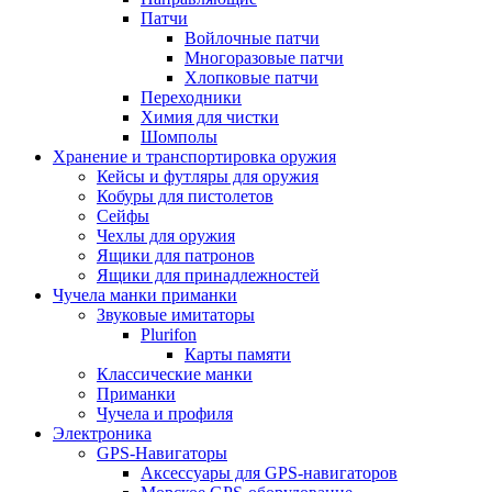
Патчи
Войлочные патчи
Многоразовые патчи
Хлопковые патчи
Переходники
Химия для чистки
Шомполы
Хранение и транспортировка оружия
Кейсы и футляры для оружия
Кобуры для пистолетов
Сейфы
Чехлы для оружия
Ящики для патронов
Ящики для принадлежностей
Чучела манки приманки
Звуковые имитаторы
Plurifon
Карты памяти
Классические манки
Приманки
Чучела и профиля
Электроника
GPS-Навигаторы
Аксессуары для GPS-навигаторов