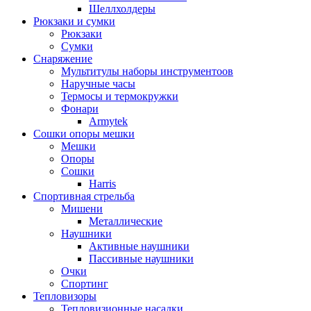
Шеллхолдеры
Рюкзаки и сумки
Рюкзаки
Сумки
Снаряжение
Мультитулы наборы инструментоов
Наручные часы
Термосы и термокружки
Фонари
Armytek
Сошки опоры мешки
Мешки
Опоры
Сошки
Harris
Спортивная стрельба
Мишени
Металлические
Наушники
Активные наушники
Пассивные наушники
Очки
Спортинг
Тепловизоры
Тепловизионные насадки