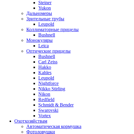
Steiner
Yukon
Дальномеры
Зрительные трубы
Leupold
Коллиматорные прицелы
Bushnell
Монокуляры
Leica
Оптические прицелы
Bushnell
Carl Zeiss
Hakko
Kahles
Leupold
Nightforce
Nikko Stirling
Nikon
Redfield
Schmidt & Bender
Swarovski
Vortex
Охотхозяйствам
Автоматическая кормушка
Фотоловушки