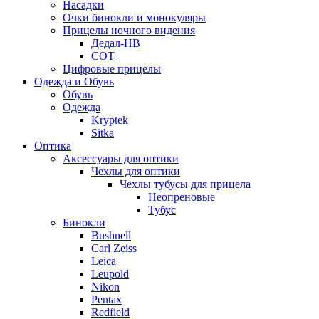
Насадки
Очки бинокли и монокуляры
Прицелы ночного видения
Дедал-НВ
СОТ
Цифровые прицелы
Одежда и Обувь
Обувь
Одежда
Kryptek
Sitka
Оптика
Аксессуары для оптики
Чехлы для оптики
Чехлы тубусы для прицела
Неопреновые
Тубус
Бинокли
Bushnell
Carl Zeiss
Leica
Leupold
Nikon
Pentax
Redfield