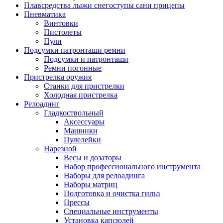
Плавсредства лыжи снегоступы сани прицепы
Пневматика
Винтовки
Пистолеты
Пули
Подсумки патронташи ремни
Подсумки и патронташи
Ремни погонные
Пристрелка оружия
Станки для пристрелки
Холодная пристрелка
Релоадинг
Гладкоствольный
Аксессуары
Машинки
Пулелейки
Нарезной
Весы и дозаторы
Набор профессионального инструмента
Наборы для релоадинга
Наборы матриц
Подготовка и очистка гильз
Прессы
Специальные инструменты
Установка капсюлей