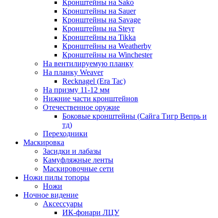
Кронштейны на Sako
Кронштейны на Sauer
Кронштейны на Savage
Кронштейны на Steyr
Кронштейны на Tikka
Кронштейны на Weatherby
Кронштейны на Winchester
На вентилируемую планку
На планку Weaver
Recknagel (Era Tac)
На призму 11-12 мм
Нижние части кронштейнов
Отечественное оружие
Боковые кронштейны (Сайга Тигр Вепрь и
тд)
Переходники
Маскировка
Засидки и лабазы
Камуфляжные ленты
Маскировочные сети
Ножи пилы топоры
Ножи
Ночное видение
Аксессуары
ИК-фонари ЛЦУ