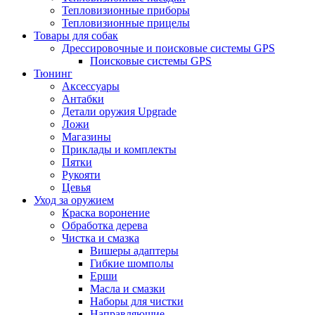
Тепловизионные приборы
Тепловизионные прицелы
Товары для собак
Дрессировочные и поисковые системы GPS
Поисковые системы GPS
Тюнинг
Аксессуары
Антабки
Детали оружия Upgrade
Ложи
Магазины
Приклады и комплекты
Пятки
Рукояти
Цевья
Уход за оружием
Краска воронение
Обработка дерева
Чистка и смазка
Вишеры адаптеры
Гибкие шомполы
Ерши
Масла и смазки
Наборы для чистки
Направляющие