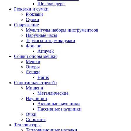
Шеллхолдеры
Рюкзаки и сумки
Рюкзаки
Сумки
Снаряжение
Мультитулы наборы инструментоов
Наручные часы
Термосы и термокружки
Фонари
Armytek
Сошки опоры мешки
Мешки
Опоры
Сошки
Harris
Спортивная стрельба
Мишени
Металлические
Наушники
Активные наушники
Пассивные наушники
Очки
Спортинг
Тепловизоры
Тепловизионные насадки