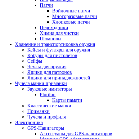
Патчи
Войлочные патчи
Многоразовые патчи
Хлопковые патчи
Переходники
Химия для чистки
Шомполы
Хранение и транспортировка оружия
Кейсы и футляры для оружия
Кобуры для пистолетов
Сейфы
Чехлы для оружия
Ящики для патронов
Ящики для принадлежностей
Чучела манки приманки
Звуковые имитаторы
Plurifon
Карты памяти
Классические манки
Приманки
Чучела и профиля
Электроника
GPS-Навигаторы
Аксессуары для GPS-навигаторов