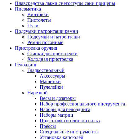
Плавсредства лыжи снегоступы сани прицепы
Пневматика
Винтовки
Пистолеты
Пули
Подсумки патронташи ремни
Подсумки и патронташи
Ремни погонные
Пристрелка оружия
Станки для пристрелки
Холодная пристрелка
Релоадинг
Гладкоствольный
Аксессуары
Машинки
Пулелейки
Нарезной
Весы и дозаторы
Набор профессионального инструмента
Наборы для релоадинга
Наборы матриц
Подготовка и очистка гильз
Прессы
Специальные инструменты
Установка капсюлей