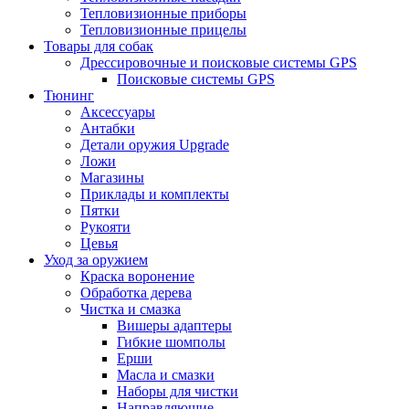
Тепловизионные приборы
Тепловизионные прицелы
Товары для собак
Дрессировочные и поисковые системы GPS
Поисковые системы GPS
Тюнинг
Аксессуары
Антабки
Детали оружия Upgrade
Ложи
Магазины
Приклады и комплекты
Пятки
Рукояти
Цевья
Уход за оружием
Краска воронение
Обработка дерева
Чистка и смазка
Вишеры адаптеры
Гибкие шомполы
Ерши
Масла и смазки
Наборы для чистки
Направляющие