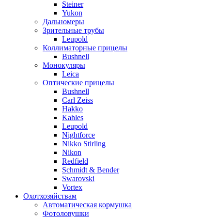
Steiner
Yukon
Дальномеры
Зрительные трубы
Leupold
Коллиматорные прицелы
Bushnell
Монокуляры
Leica
Оптические прицелы
Bushnell
Carl Zeiss
Hakko
Kahles
Leupold
Nightforce
Nikko Stirling
Nikon
Redfield
Schmidt & Bender
Swarovski
Vortex
Охотхозяйствам
Автоматическая кормушка
Фотоловушки