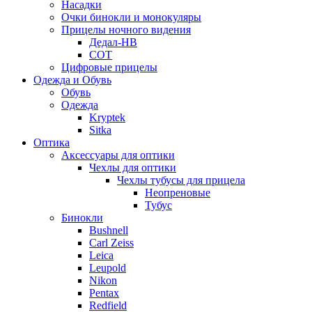
Насадки
Очки бинокли и монокуляры
Прицелы ночного видения
Дедал-НВ
СОТ
Цифровые прицелы
Одежда и Обувь
Обувь
Одежда
Kryptek
Sitka
Оптика
Аксессуары для оптики
Чехлы для оптики
Чехлы тубусы для прицела
Неопреновые
Тубус
Бинокли
Bushnell
Carl Zeiss
Leica
Leupold
Nikon
Pentax
Redfield