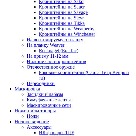
Кронштейны на Sako
Кронштейны на Sauer
Кронштейны на Savage
Кронштейны на Steyr
Кронштейны на Tikka
Кронштейны на Weatherby
Кронштейны на Winchester
На вентилируемую планку
На планку Weaver
Recknagel (Era Tac)
На призму 11-12 мм
Нижние части кронштейнов
Отечественное оружие
Боковые кронштейны (Сайга Тигр Вепрь и
тд)
Переходники
Маскировка
Засидки и лабазы
Камуфляжные ленты
Маскировочные сети
Ножи пилы топоры
Ножи
Ночное видение
Аксессуары
ИК-фонари ЛЦУ