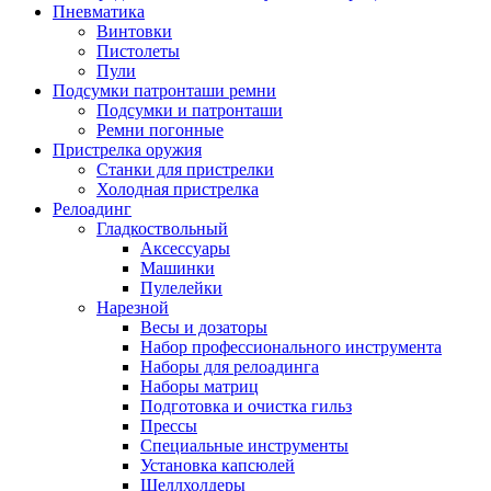
Пневматика
Винтовки
Пистолеты
Пули
Подсумки патронташи ремни
Подсумки и патронташи
Ремни погонные
Пристрелка оружия
Станки для пристрелки
Холодная пристрелка
Релоадинг
Гладкоствольный
Аксессуары
Машинки
Пулелейки
Нарезной
Весы и дозаторы
Набор профессионального инструмента
Наборы для релоадинга
Наборы матриц
Подготовка и очистка гильз
Прессы
Специальные инструменты
Установка капсюлей
Шеллхолдеры