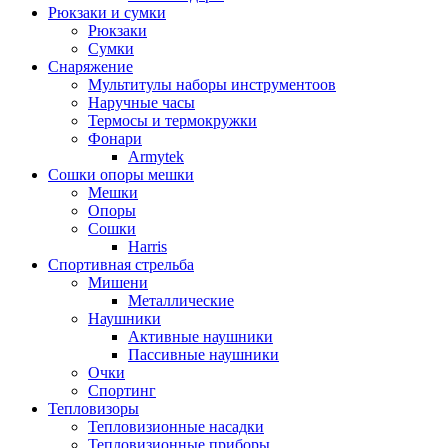
Рюкзаки и сумки
Рюкзаки
Сумки
Снаряжение
Мультитулы наборы инструментоов
Наручные часы
Термосы и термокружки
Фонари
Armytek
Сошки опоры мешки
Мешки
Опоры
Сошки
Harris
Спортивная стрельба
Мишени
Металлические
Наушники
Активные наушники
Пассивные наушники
Очки
Спортинг
Тепловизоры
Тепловизионные насадки
Тепловизионные приборы