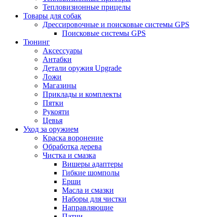
Тепловизионные прицелы
Товары для собак
Дрессировочные и поисковые системы GPS
Поисковые системы GPS
Тюнинг
Аксессуары
Антабки
Детали оружия Upgrade
Ложи
Магазины
Приклады и комплекты
Пятки
Рукояти
Цевья
Уход за оружием
Краска воронение
Обработка дерева
Чистка и смазка
Вишеры адаптеры
Гибкие шомполы
Ерши
Масла и смазки
Наборы для чистки
Направляющие
Патчи