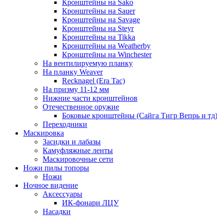
Кронштейны на Sako
Кронштейны на Sauer
Кронштейны на Savage
Кронштейны на Steyr
Кронштейны на Tikka
Кронштейны на Weatherby
Кронштейны на Winchester
На вентилируемую планку
На планку Weaver
Recknagel (Era Tac)
На призму 11-12 мм
Нижние части кронштейнов
Отечественное оружие
Боковые кронштейны (Сайга Тигр Вепрь и тд
Переходники
Маскировка
Засидки и лабазы
Камуфляжные ленты
Маскировочные сети
Ножи пилы топоры
Ножи
Ночное видение
Аксессуары
ИК-фонари ЛЦУ
Насадки