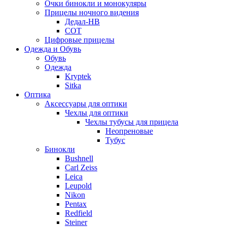
Очки бинокли и монокуляры
Прицелы ночного видения
Дедал-НВ
СОТ
Цифровые прицелы
Одежда и Обувь
Обувь
Одежда
Kryptek
Sitka
Оптика
Аксессуары для оптики
Чехлы для оптики
Чехлы тубусы для прицела
Неопреновые
Тубус
Бинокли
Bushnell
Carl Zeiss
Leica
Leupold
Nikon
Pentax
Redfield
Steiner