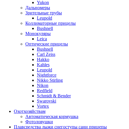
Yukon
Дальномеры
Зрительные трубы
Leupold
Коллиматорные прицелы
Bushnell
Монокуляры
Leica
Оптические прицелы
Bushnell
Carl Zeiss
Hakko
Kahles
Leupold
Nightforce
Nikko Stirling
Nikon
Redfield
Schmidt & Bender
Swarovski
Vortex
Охотхозяйствам
Автоматическая кормушка
Фотоловушки
Плавсредства лыжи снегоступы сани прицепы