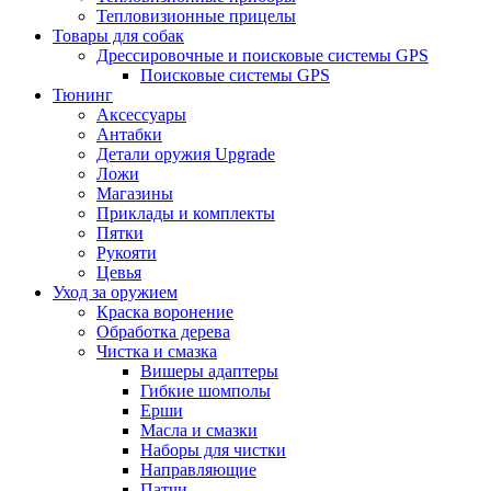
Тепловизионные прицелы
Товары для собак
Дрессировочные и поисковые системы GPS
Поисковые системы GPS
Тюнинг
Аксессуары
Антабки
Детали оружия Upgrade
Ложи
Магазины
Приклады и комплекты
Пятки
Рукояти
Цевья
Уход за оружием
Краска воронение
Обработка дерева
Чистка и смазка
Вишеры адаптеры
Гибкие шомполы
Ерши
Масла и смазки
Наборы для чистки
Направляющие
Патчи