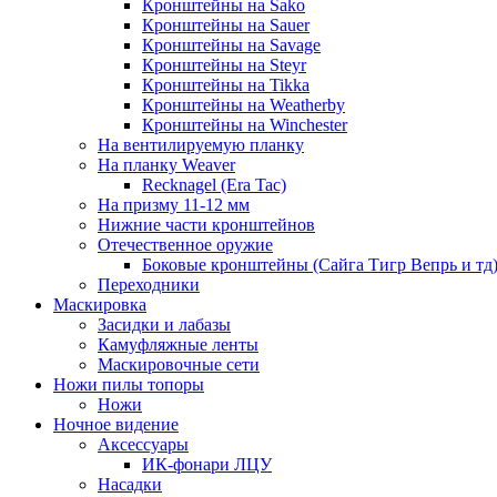
Кронштейны на Sako
Кронштейны на Sauer
Кронштейны на Savage
Кронштейны на Steyr
Кронштейны на Tikka
Кронштейны на Weatherby
Кронштейны на Winchester
На вентилируемую планку
На планку Weaver
Recknagel (Era Tac)
На призму 11-12 мм
Нижние части кронштейнов
Отечественное оружие
Боковые кронштейны (Сайга Тигр Вепрь и тд
Переходники
Маскировка
Засидки и лабазы
Камуфляжные ленты
Маскировочные сети
Ножи пилы топоры
Ножи
Ночное видение
Аксессуары
ИК-фонари ЛЦУ
Насадки