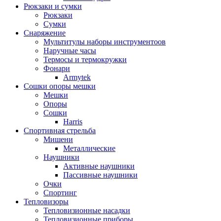
Рюкзаки и сумки
Рюкзаки
Сумки
Снаряжение
Мультитулы наборы инструментоов
Наручные часы
Термосы и термокружки
Фонари
Armytek
Сошки опоры мешки
Мешки
Опоры
Сошки
Harris
Спортивная стрельба
Мишени
Металлические
Наушники
Активные наушники
Пассивные наушники
Очки
Спортинг
Тепловизоры
Тепловизионные насадки
Тепловизионные приборы