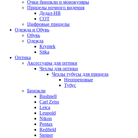
Очки бинокли и монокуляры
Прицелы ночного видения
Дедал-НВ
СОТ
Цифровые прицелы
Одежда и Обувь
Обувь
Одежда
Kryptek
Sitka
Оптика
Аксессуары для оптики
Чехлы для оптики
Чехлы тубусы для прицела
Неопреновые
Тубус
Бинокли
Bushnell
Carl Zeiss
Leica
Leupold
Nikon
Pentax
Redfield
Steiner