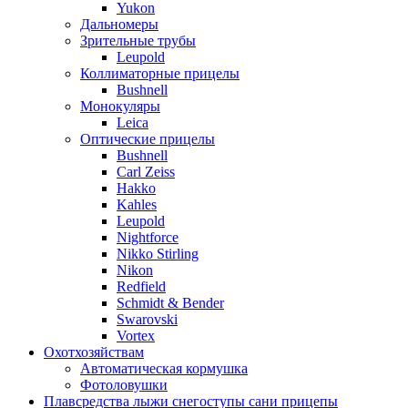
Yukon
Дальномеры
Зрительные трубы
Leupold
Коллиматорные прицелы
Bushnell
Монокуляры
Leica
Оптические прицелы
Bushnell
Carl Zeiss
Hakko
Kahles
Leupold
Nightforce
Nikko Stirling
Nikon
Redfield
Schmidt & Bender
Swarovski
Vortex
Охотхозяйствам
Автоматическая кормушка
Фотоловушки
Плавсредства лыжи снегоступы сани прицепы