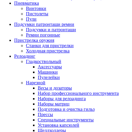
Пневматика
Винтовки
Пистолеты
Пули
Подсумки патронташи ремни
Подсумки и патронташи
Ремни погонные
Пристрелка оружия
Станки для пристрелки
Холодная пристрелка
Релоадинг
Гладкоствольный
Аксессуары
Машинки
Пулелейки
Нарезной
Весы и дозаторы
Набор профессионального инструмента
Наборы для релоадинга
Наборы матриц
Подготовка и очистка гильз
Прессы
Специальные инструменты
Установка капсюлей
Шеллхолдеры