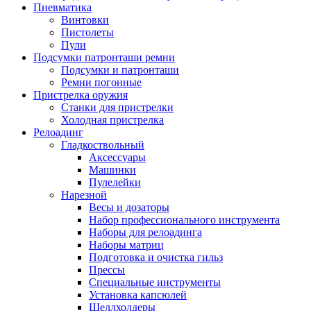
Пневматика
Винтовки
Пистолеты
Пули
Подсумки патронташи ремни
Подсумки и патронташи
Ремни погонные
Пристрелка оружия
Станки для пристрелки
Холодная пристрелка
Релоадинг
Гладкоствольный
Аксессуары
Машинки
Пулелейки
Нарезной
Весы и дозаторы
Набор профессионального инструмента
Наборы для релоадинга
Наборы матриц
Подготовка и очистка гильз
Прессы
Специальные инструменты
Установка капсюлей
Шеллхолдеры