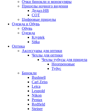
Очки бинокли и монокуляры
Прицелы ночного видения
Дедал-НВ
СОТ
Цифровые прицелы
Одежда и Обувь
Обувь
Одежда
Kryptek
Sitka
Оптика
Аксессуары для оптики
Чехлы для оптики
Чехлы тубусы для прицела
Неопреновые
Тубус
Бинокли
Bushnell
Carl Zeiss
Leica
Leupold
Nikon
Pentax
Redfield
Steiner