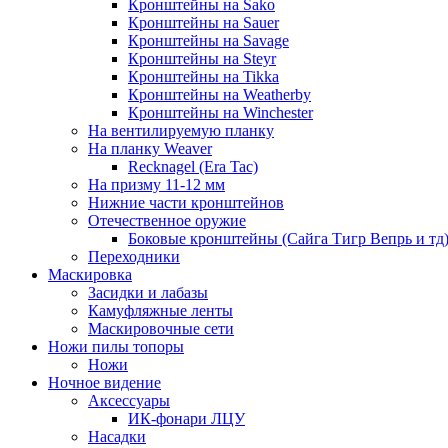
Кронштейны на Sako
Кронштейны на Sauer
Кронштейны на Savage
Кронштейны на Steyr
Кронштейны на Tikka
Кронштейны на Weatherby
Кронштейны на Winchester
На вентилируемую планку
На планку Weaver
Recknagel (Era Tac)
На призму 11-12 мм
Нижние части кронштейнов
Отечественное оружие
Боковые кронштейны (Сайга Тигр Вепрь и тд
Переходники
Маскировка
Засидки и лабазы
Камуфляжные ленты
Маскировочные сети
Ножи пилы топоры
Ножи
Ночное видение
Аксессуары
ИК-фонари ЛЦУ
Насадки