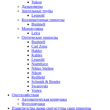
Yukon
Дальномеры
Зрительные трубы
Leupold
Коллиматорные прицелы
Bushnell
Монокуляры
Leica
Оптические прицелы
Bushnell
Carl Zeiss
Hakko
Kahles
Leupold
Nightforce
Nikko Stirling
Nikon
Redfield
Schmidt & Bender
Swarovski
Vortex
Охотхозяйствам
Автоматическая кормушка
Фотоловушки
Плавсредства лыжи снегоступы сани прицепы