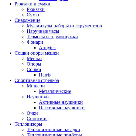
Рюкзаки и сумки
Рюкзаки
Сумки
Снаряжение
Мультитулы наборы инструментоов
Наручные часы
Термосы и термокружки
Фонари
Armytek
Сошки опоры мешки
Мешки
Опоры
Сошки
Harris
Спортивная стрельба
Мишени
Металлические
Наушники
Активные наушники
Пассивные наушники
Очки
Спортинг
Тепловизоры
Тепловизионные насадки
Тепловизионные приборы