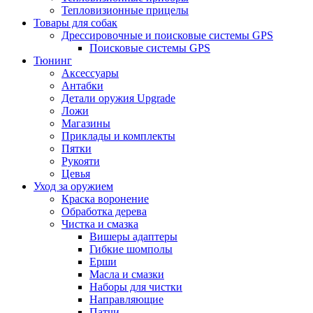
Тепловизионные прицелы
Товары для собак
Дрессировочные и поисковые системы GPS
Поисковые системы GPS
Тюнинг
Аксессуары
Антабки
Детали оружия Upgrade
Ложи
Магазины
Приклады и комплекты
Пятки
Рукояти
Цевья
Уход за оружием
Краска воронение
Обработка дерева
Чистка и смазка
Вишеры адаптеры
Гибкие шомполы
Ерши
Масла и смазки
Наборы для чистки
Направляющие
Патчи