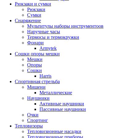
Рюкзаки и сумки
Рюкзаки
Сумки
Снаряжение
Мультитулы наборы инструментоов
Наручные часы
Термосы и термокружки
Фонари
Armytek
Сошки опоры мешки
Мешки
Опоры
Сошки
Harris
Спортивная стрельба
Мишени
Металлические
Наушники
Активные наушники
Пассивные наушники
Очки
Спортинг
Тепловизоры
Тепловизионные насадки
Тепловизионные приборы