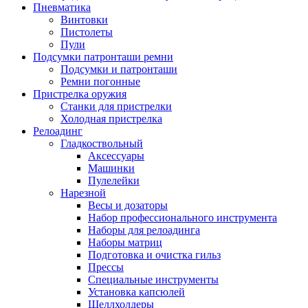
Пневматика
Винтовки
Пистолеты
Пули
Подсумки патронташи ремни
Подсумки и патронташи
Ремни погонные
Пристрелка оружия
Станки для пристрелки
Холодная пристрелка
Релоадинг
Гладкоствольный
Аксессуары
Машинки
Пулелейки
Нарезной
Весы и дозаторы
Набор профессионального инструмента
Наборы для релоадинга
Наборы матриц
Подготовка и очистка гильз
Прессы
Специальные инструменты
Установка капсюлей
Шеллхолдеры