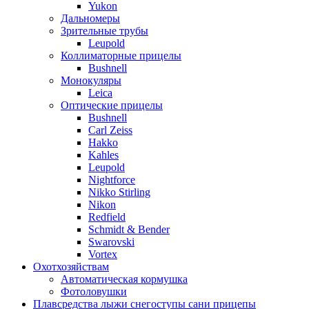
Yukon
Дальномеры
Зрительные трубы
Leupold
Коллиматорные прицелы
Bushnell
Монокуляры
Leica
Оптические прицелы
Bushnell
Carl Zeiss
Hakko
Kahles
Leupold
Nightforce
Nikko Stirling
Nikon
Redfield
Schmidt & Bender
Swarovski
Vortex
Охотхозяйствам
Автоматическая кормушка
Фотоловушки
Плавсредства лыжи снегоступы сани прицепы