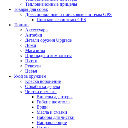
Тепловизионные прицелы
Товары для собак
Дрессировочные и поисковые системы GPS
Поисковые системы GPS
Тюнинг
Аксессуары
Антабки
Детали оружия Upgrade
Ложи
Магазины
Приклады и комплекты
Пятки
Рукояти
Цевья
Уход за оружием
Краска воронение
Обработка дерева
Чистка и смазка
Вишеры адаптеры
Гибкие шомполы
Ерши
Масла и смазки
Наборы для чистки
Направляющие
Патчи