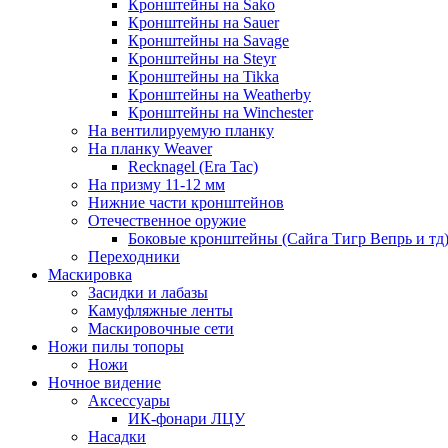
Кронштейны на Sako
Кронштейны на Sauer
Кронштейны на Savage
Кронштейны на Steyr
Кронштейны на Tikka
Кронштейны на Weatherby
Кронштейны на Winchester
На вентилируемую планку
На планку Weaver
Recknagel (Era Tac)
На призму 11-12 мм
Нижние части кронштейнов
Отечественное оружие
Боковые кронштейны (Сайга Тигр Вепрь и тд
Переходники
Маскировка
Засидки и лабазы
Камуфляжные ленты
Маскировочные сети
Ножи пилы топоры
Ножи
Ночное видение
Аксессуары
ИК-фонари ЛЦУ
Насадки