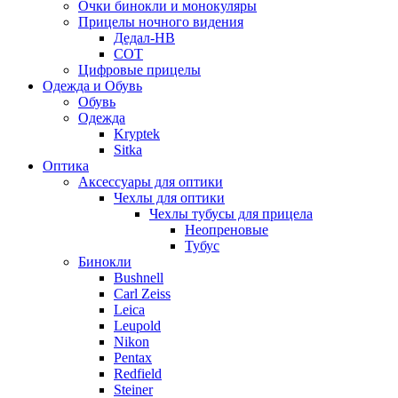
Очки бинокли и монокуляры
Прицелы ночного видения
Дедал-НВ
СОТ
Цифровые прицелы
Одежда и Обувь
Обувь
Одежда
Kryptek
Sitka
Оптика
Аксессуары для оптики
Чехлы для оптики
Чехлы тубусы для прицела
Неопреновые
Тубус
Бинокли
Bushnell
Carl Zeiss
Leica
Leupold
Nikon
Pentax
Redfield
Steiner