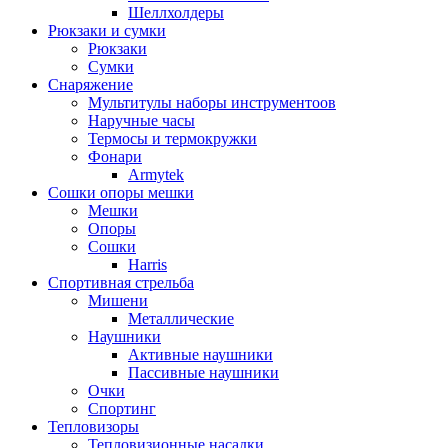
Шеллхолдеры
Рюкзаки и сумки
Рюкзаки
Сумки
Снаряжение
Мультитулы наборы инструментоов
Наручные часы
Термосы и термокружки
Фонари
Armytek
Сошки опоры мешки
Мешки
Опоры
Сошки
Harris
Спортивная стрельба
Мишени
Металлические
Наушники
Активные наушники
Пассивные наушники
Очки
Спортинг
Тепловизоры
Тепловизионные насадки