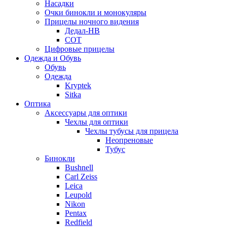
Насадки
Очки бинокли и монокуляры
Прицелы ночного видения
Дедал-НВ
СОТ
Цифровые прицелы
Одежда и Обувь
Обувь
Одежда
Kryptek
Sitka
Оптика
Аксессуары для оптики
Чехлы для оптики
Чехлы тубусы для прицела
Неопреновые
Тубус
Бинокли
Bushnell
Carl Zeiss
Leica
Leupold
Nikon
Pentax
Redfield