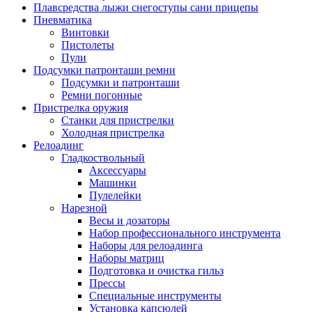
Плавсредства лыжи снегоступы сани прицепы
Пневматика
Винтовки
Пистолеты
Пули
Подсумки патронташи ремни
Подсумки и патронташи
Ремни погонные
Пристрелка оружия
Станки для пристрелки
Холодная пристрелка
Релоадинг
Гладкоствольный
Аксессуары
Машинки
Пулелейки
Нарезной
Весы и дозаторы
Набор профессионального инструмента
Наборы для релоадинга
Наборы матриц
Подготовка и очистка гильз
Прессы
Специальные инструменты
Установка капсюлей