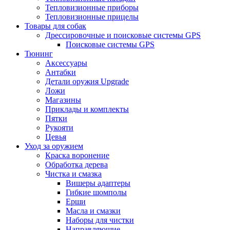
Тепловизионные приборы
Тепловизионные прицелы
Товары для собак
Дрессировочные и поисковые системы GPS
Поисковые системы GPS
Тюнинг
Аксессуары
Антабки
Детали оружия Upgrade
Ложи
Магазины
Приклады и комплекты
Пятки
Рукояти
Цевья
Уход за оружием
Краска воронение
Обработка дерева
Чистка и смазка
Вишеры адаптеры
Гибкие шомполы
Ерши
Масла и смазки
Наборы для чистки
Направляющие