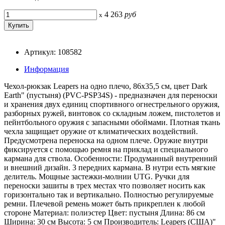
4 263
руб
x
Артикул: 108582
Информация
Чехол-рюкзак Leapers на одно плечо, 86x35,5 см, цвет Dark
Earth" (пустыня) (PVC-PSP34S) - предназначен для переноски
и хранения двух единиц спортивного огнестрельного оружия,
разборных ружей, винтовок со складным ложем, пистолетов и
пейнтбольного оружия с запасными обоймами. Плотная ткань
чехла защищает оружие от климатических воздействий.
Предусмотрена переноска на одном плече. Оружие внутри
фиксируется с помощью ремня на приклад и специального
кармана для ствола. Особенности: Продуманный внутренний
и внешний дизайн. 3 передних кармана. В нутри есть мягкие
делитель. Мощные застежки-молнии UTG. Ручки для
переноски зашиты в трех местах что позволяет носить как
горизонтально так и вертикально. Полностью регулируемые
ремни. Плечевой ремень может быть прикреплен к любой
стороне Материал: полиэстер Цвет: пустыня Длина: 86 см
Ширина: 30 см Высота: 5 см Производитель: Leapers (США)"