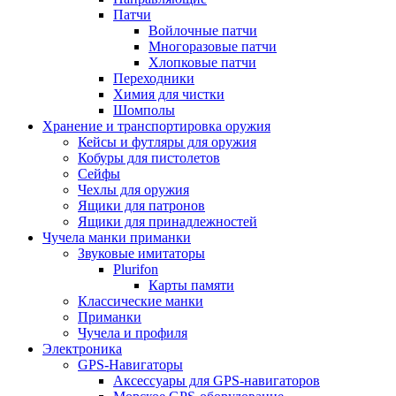
Патчи
Войлочные патчи
Многоразовые патчи
Хлопковые патчи
Переходники
Химия для чистки
Шомполы
Хранение и транспортировка оружия
Кейсы и футляры для оружия
Кобуры для пистолетов
Сейфы
Чехлы для оружия
Ящики для патронов
Ящики для принадлежностей
Чучела манки приманки
Звуковые имитаторы
Plurifon
Карты памяти
Классические манки
Приманки
Чучела и профиля
Электроника
GPS-Навигаторы
Аксессуары для GPS-навигаторов