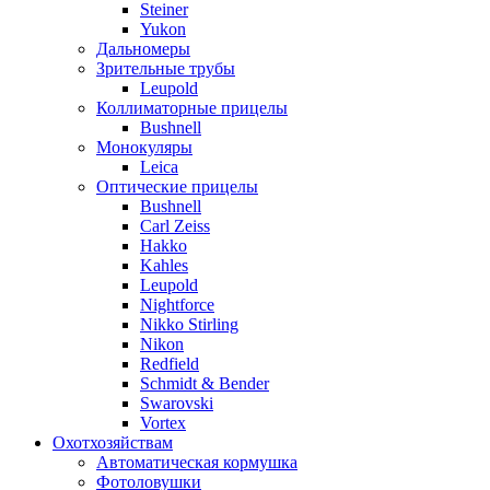
Steiner
Yukon
Дальномеры
Зрительные трубы
Leupold
Коллиматорные прицелы
Bushnell
Монокуляры
Leica
Оптические прицелы
Bushnell
Carl Zeiss
Hakko
Kahles
Leupold
Nightforce
Nikko Stirling
Nikon
Redfield
Schmidt & Bender
Swarovski
Vortex
Охотхозяйствам
Автоматическая кормушка
Фотоловушки