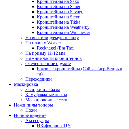
Кронштейны на Sako
Кронштейны на Sauer
Кронштейны на Savage
Кронштейны на Steyr
Кронштейны на Tikka
Кронштейны на Weatherby
Кронштейны на Winchester
На вентилируемую планку
На планку Weaver
Recknagel (Era Tac)
На призму 11-12 мм
Нижние части кронштейнов
Отечественное оружие
Боковые кронштейны (Сайга Тигр Вепрь и
тд)
Переходники
Маскировка
Засидки и лабазы
Камуфляжные ленты
Маскировочные сети
Ножи пилы топоры
Ножи
Ночное видение
Аксессуары
ИК-фонари ЛЦУ