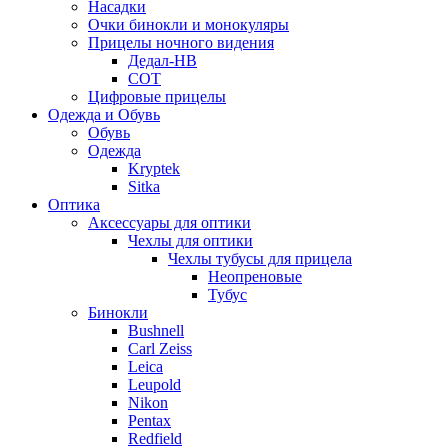
Насадки
Очки бинокли и монокуляры
Прицелы ночного видения
Дедал-НВ
СОТ
Цифровые прицелы
Одежда и Обувь
Обувь
Одежда
Kryptek
Sitka
Оптика
Аксессуары для оптики
Чехлы для оптики
Чехлы тубусы для прицела
Неопреновые
Тубус
Бинокли
Bushnell
Carl Zeiss
Leica
Leupold
Nikon
Pentax
Redfield