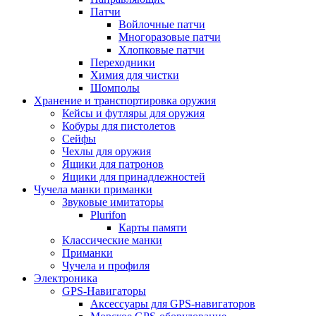
Патчи
Войлочные патчи
Многоразовые патчи
Хлопковые патчи
Переходники
Химия для чистки
Шомполы
Хранение и транспортировка оружия
Кейсы и футляры для оружия
Кобуры для пистолетов
Сейфы
Чехлы для оружия
Ящики для патронов
Ящики для принадлежностей
Чучела манки приманки
Звуковые имитаторы
Plurifon
Карты памяти
Классические манки
Приманки
Чучела и профиля
Электроника
GPS-Навигаторы
Аксессуары для GPS-навигаторов