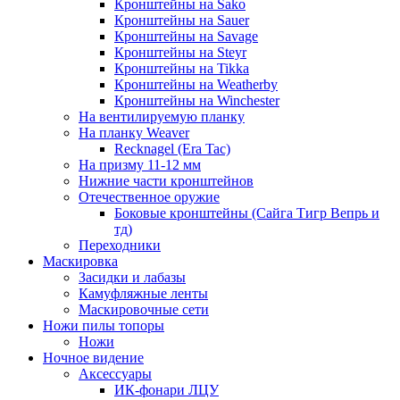
Кронштейны на Sako
Кронштейны на Sauer
Кронштейны на Savage
Кронштейны на Steyr
Кронштейны на Tikka
Кронштейны на Weatherby
Кронштейны на Winchester
На вентилируемую планку
На планку Weaver
Recknagel (Era Tac)
На призму 11-12 мм
Нижние части кронштейнов
Отечественное оружие
Боковые кронштейны (Сайга Тигр Вепрь и
тд)
Переходники
Маскировка
Засидки и лабазы
Камуфляжные ленты
Маскировочные сети
Ножи пилы топоры
Ножи
Ночное видение
Аксессуары
ИК-фонари ЛЦУ