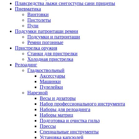
Плавсредства лыжи снегоступы сани прицепы
Пневматика
Винтовки
Пистолеты
Пули
Подсумки патронташи ремни
Подсумки и патронташи
Ремни погонные
Пристрелка оружия
Станки для пристрелки
Холодная пристрелка
Релоадинг
Гладкоствольный
Аксессуары
Машинки
Пулелейки
Нарезной
Весы и дозаторы
Набор профессионального инструмента
Наборы для релоадинга
Наборы матриц
Подготовка и очистка гильз
Прессы
Специальные инструменты
Установка капсюлей