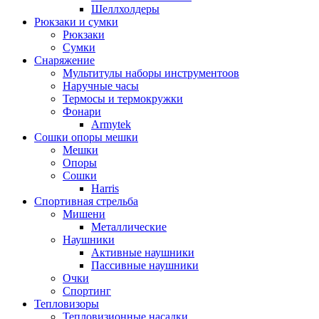
Шеллхолдеры
Рюкзаки и сумки
Рюкзаки
Сумки
Снаряжение
Мультитулы наборы инструментоов
Наручные часы
Термосы и термокружки
Фонари
Armytek
Сошки опоры мешки
Мешки
Опоры
Сошки
Harris
Спортивная стрельба
Мишени
Металлические
Наушники
Активные наушники
Пассивные наушники
Очки
Спортинг
Тепловизоры
Тепловизионные насадки