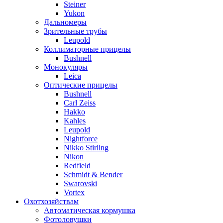
Steiner
Yukon
Дальномеры
Зрительные трубы
Leupold
Коллиматорные прицелы
Bushnell
Монокуляры
Leica
Оптические прицелы
Bushnell
Carl Zeiss
Hakko
Kahles
Leupold
Nightforce
Nikko Stirling
Nikon
Redfield
Schmidt & Bender
Swarovski
Vortex
Охотхозяйствам
Автоматическая кормушка
Фотоловушки