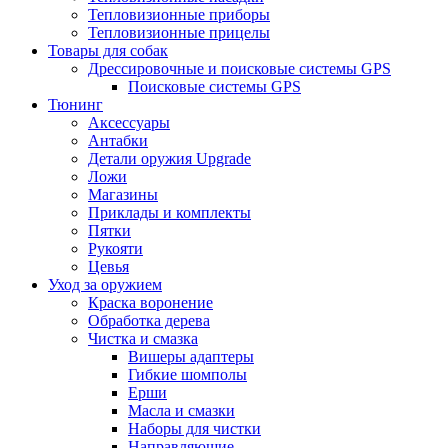
Тепловизионные приборы
Тепловизионные прицелы
Товары для собак
Дрессировочные и поисковые системы GPS
Поисковые системы GPS
Тюнинг
Аксессуары
Антабки
Детали оружия Upgrade
Ложи
Магазины
Приклады и комплекты
Пятки
Рукояти
Цевья
Уход за оружием
Краска воронение
Обработка дерева
Чистка и смазка
Вишеры адаптеры
Гибкие шомполы
Ерши
Масла и смазки
Наборы для чистки
Направляющие