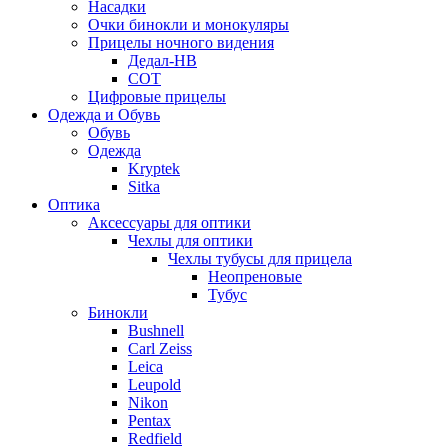
Насадки
Очки бинокли и монокуляры
Прицелы ночного видения
Дедал-НВ
СОТ
Цифровые прицелы
Одежда и Обувь
Обувь
Одежда
Kryptek
Sitka
Оптика
Аксессуары для оптики
Чехлы для оптики
Чехлы тубусы для прицела
Неопреновые
Тубус
Бинокли
Bushnell
Carl Zeiss
Leica
Leupold
Nikon
Pentax
Redfield