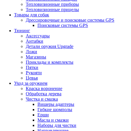
Тепловизионные приборы
Тепловизионные прицелы
Товары для собак
Дрессировочные и поисковые системы GPS
Поисковые системы GPS
Тюнинг
Аксессуары
Антабки
Детали оружия Upgrade
Ложи
Магазины
Приклады и комплекты
Пятки
Рукояти
Цевья
Уход за оружием
Краска воронение
Обработка дерева
Чистка и смазка
Вишеры адаптеры
Гибкие шомполы
Ерши
Масла и смазки
Наборы для чистки
Направляющие