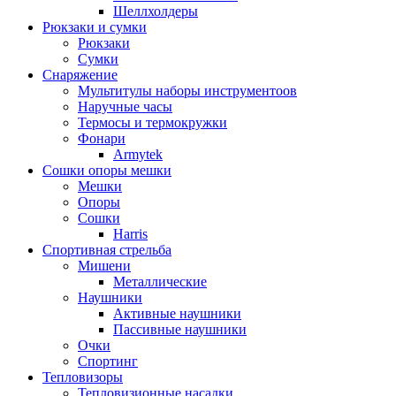
Шеллхолдеры
Рюкзаки и сумки
Рюкзаки
Сумки
Снаряжение
Мультитулы наборы инструментоов
Наручные часы
Термосы и термокружки
Фонари
Armytek
Сошки опоры мешки
Мешки
Опоры
Сошки
Harris
Спортивная стрельба
Мишени
Металлические
Наушники
Активные наушники
Пассивные наушники
Очки
Спортинг
Тепловизоры
Тепловизионные насадки