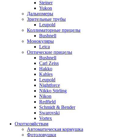
Steiner
Yukon
Дальномеры
Зрительные трубы
Leupold
Коллиматорные прицелы
Bushnell
Монокуляры
Leica
Оптические прицелы
Bushnell
Carl Zeiss
Hakko
Kahles
Leupold
Nightforce
Nikko Stirling
Nikon
Redfield
Schmidt & Bender
Swarovski
Vortex
Охотхозяйствам
Автоматическая кормушка
Фотоловушки