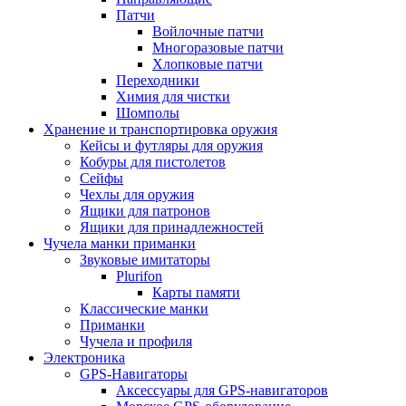
Патчи
Войлочные патчи
Многоразовые патчи
Хлопковые патчи
Переходники
Химия для чистки
Шомполы
Хранение и транспортировка оружия
Кейсы и футляры для оружия
Кобуры для пистолетов
Сейфы
Чехлы для оружия
Ящики для патронов
Ящики для принадлежностей
Чучела манки приманки
Звуковые имитаторы
Plurifon
Карты памяти
Классические манки
Приманки
Чучела и профиля
Электроника
GPS-Навигаторы
Аксессуары для GPS-навигаторов