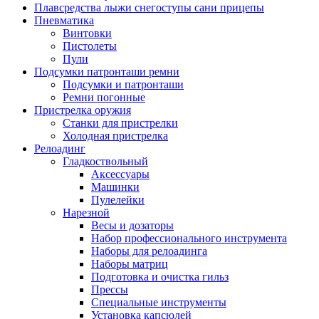
Плавсредства лыжи снегоступы сани прицепы
Пневматика
Винтовки
Пистолеты
Пули
Подсумки патронташи ремни
Подсумки и патронташи
Ремни погонные
Пристрелка оружия
Станки для пристрелки
Холодная пристрелка
Релоадинг
Гладкоствольный
Аксессуары
Машинки
Пулелейки
Нарезной
Весы и дозаторы
Набор профессионального инструмента
Наборы для релоадинга
Наборы матриц
Подготовка и очистка гильз
Прессы
Специальные инструменты
Установка капсюлей