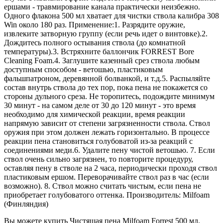
ершами - травмирование канала практически неизбежно.
Одного флакона 500 мл хватает для чистки ствола калибра 308
Win около 180 раз. Применение:1. Разрядите оружие,
извлеките затворную группу (если речь идет о винтовке).2.
Дождитесь полного остывания ствола (до комнатной
температуры).3. Встряхните баллончик FORREST Bore
Cleaning Foam.4. Заглушите казенный срез ствола любым
доступным способом - ветошью, пластиковым
фальшпатроном, деревянной болванкой, и т.д.5. Распыляйте
состав внутрь ствола до тех пор, пока пена не покажется со
стороны дульного среза. Не торопитесь, подождите минимум
30 минут - на самом деле от 30 до 120 минут - это время
необходимо для химической реакции, время реакции
напрямую зависит от степени загрязненности ствола. Ствол
оружия при этом должен лежать горизонтально. В процессе
реакции пена становиться голубоватой из-за реакций с
соединениями меди.6. Удалите пену чистой ветошью. 7. Если
ствол очень сильно загрязнен, то повторите процедуру,
оставляя пену в стволе на 2 часа, периодически проходя ствол
пластиковым ершом. Переворачивайте ствол раз в час (если
возможно). 8. Ствол можно считать чистым, если пена не
приобретает голубоватого оттенка. Производитель: Milfoam
(Финляндия)
Вы можете купить Чистящая пена Milfoam Forrest 500 мл.