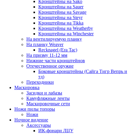
Кронштейны на Sako
Кронштейны на Sauer
Кронштейны на Savage
Кронштейны на Steyr
Кронштейны на Tikka
Кронштейны на Weatherby
Кронштейны на Winchester
На вентилируемую планку
На планку Weaver
Recknagel (Era Tac)
На призму 11-12 мм
Нижние части кронштейнов
Отечественное оружие
Боковые кронштейны (Сайга Тигр Вепрь и
тд)
Переходники
Маскировка
Засидки и лабазы
Камуфляжные ленты
Маскировочные сети
Ножи пилы топоры
Ножи
Ночное видение
Аксессуары
ИК-фонари ЛЦУ