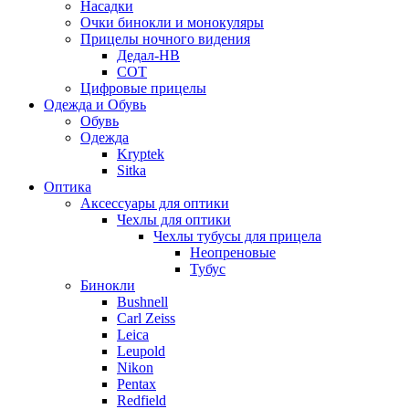
Насадки
Очки бинокли и монокуляры
Прицелы ночного видения
Дедал-НВ
СОТ
Цифровые прицелы
Одежда и Обувь
Обувь
Одежда
Kryptek
Sitka
Оптика
Аксессуары для оптики
Чехлы для оптики
Чехлы тубусы для прицела
Неопреновые
Тубус
Бинокли
Bushnell
Carl Zeiss
Leica
Leupold
Nikon
Pentax
Redfield