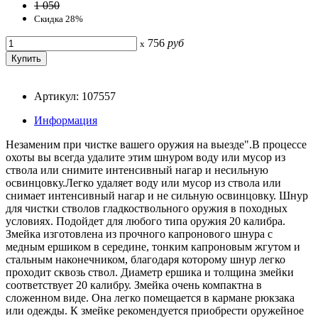
1 050
Скидка 28%
756
руб
x
Артикул: 107557
Информация
Незаменим при чистке вашего оружия на выезде".В процессе
охоты вы всегда удалите этим шнуром воду или мусор из
ствола или снимите интенсивный нагар и несильную
освинцовку.Легко удаляет воду или мусор из ствола или
снимает интенсивный нагар и не сильную освинцовку. Шнур
для чистки стволов гладкоствольного оружия в походных
условиях. Подойдет для любого типа оружия 20 калибра.
Змейка изготовлена из прочного капронового шнура с
медным ершиком в середине, тонким капроновым жгутом и
стальным наконечником, благодаря которому шнур легко
проходит сквозь ствол. Диаметр ершика и толщина змейки
соответствует 20 калибру. Змейка очень компактна в
сложенном виде. Она легко помещается в кармане рюкзака
или одежды. К змейке рекомендуется приобрести оружейное