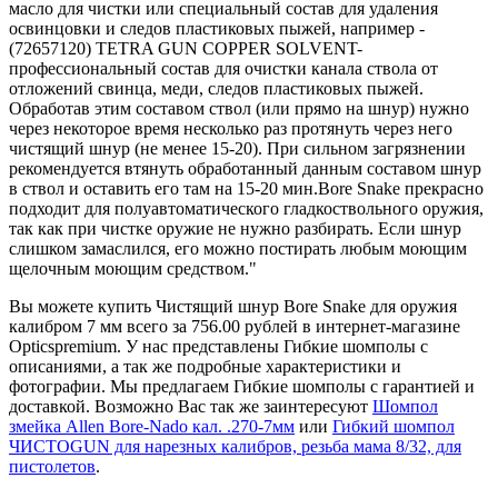
масло для чистки или специальный состав для удаления
освинцовки и следов пластиковых пыжей, например -
(72657120) TETRA GUN COPPER SOLVENT-
профессиональный состав для очистки канала ствола от
отложений свинца, меди, следов пластиковых пыжей.
Обработав этим составом ствол (или прямо на шнур) нужно
через некоторое время несколько раз протянуть через него
чистящий шнур (не менее 15-20). При сильном загрязнении
рекомендуется втянуть обработанный данным составом шнур
в ствол и оставить его там на 15-20 мин.Bore Snake прекрасно
подходит для полуавтоматического гладкоствольного оружия,
так как при чистке оружие не нужно разбирать. Если шнур
слишком замаслился, его можно постирать любым моющим
щелочным моющим средством."
Вы можете купить Чистящий шнур Bore Snake для оружия
калибром 7 мм всего за 756.00 рублей в интернет-магазине
Opticspremium. У нас представлены Гибкие шомполы с
описаниями, а так же подробные характеристики и
фотографии. Мы предлагаем Гибкие шомполы с гарантией и
доставкой. Возможно Вас так же заинтересуют
Шомпол
змейка Allen Bore-Nado кал. .270-7мм
или
Гибкий шомпол
ЧИСТОGUN для нарезных калибров, резьба мама 8/32, для
пистолетов
.