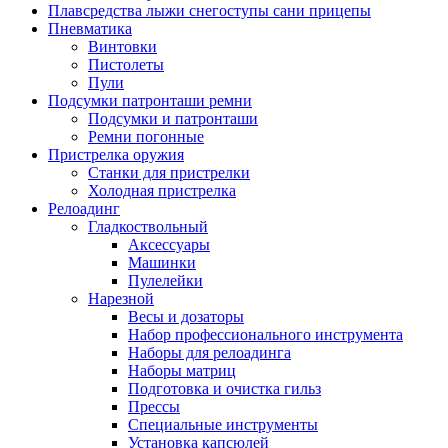
Плавсредства лыжи снегоступы сани прицепы
Пневматика
Винтовки
Пистолеты
Пули
Подсумки патронташи ремни
Подсумки и патронташи
Ремни погонные
Пристрелка оружия
Станки для пристрелки
Холодная пристрелка
Релоадинг
Гладкоствольный
Аксессуары
Машинки
Пулелейки
Нарезной
Весы и дозаторы
Набор профессионального инструмента
Наборы для релоадинга
Наборы матриц
Подготовка и очистка гильз
Прессы
Специальные инструменты
Установка капсюлей