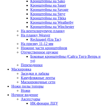
Кронштейны на Sako
Кронштейны на Sauer
Кронштейны на Savage
Кронштейны на Steyr
Кронштейны на Tikka
Кронштейны на Weatherby
Кронштейны на Winchester
На вентилируемую планку
На планку Weaver
Recknagel (Era Tac)
На призму 11-12 мм
Нижние части кронштейнов
Отечественное оружие
Боковые кронштейны (Сайга Тигр Вепрь и
тд)
Переходники
Маскировка
Засидки и лабазы
Камуфляжные ленты
Маскировочные сети
Ножи пилы топоры
Ножи
Ночное видение
Аксессуары
ИК-фонари ЛЦУ