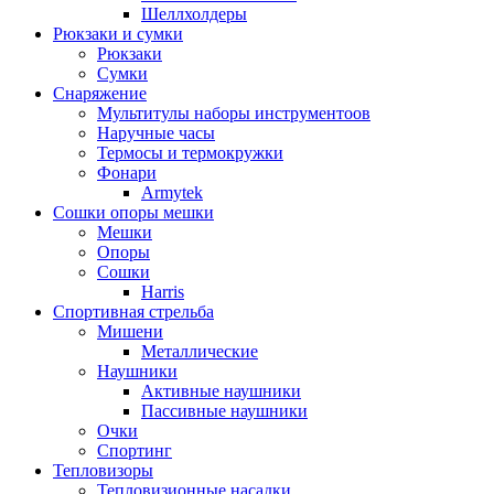
Шеллхолдеры
Рюкзаки и сумки
Рюкзаки
Сумки
Снаряжение
Мультитулы наборы инструментоов
Наручные часы
Термосы и термокружки
Фонари
Armytek
Сошки опоры мешки
Мешки
Опоры
Сошки
Harris
Спортивная стрельба
Мишени
Металлические
Наушники
Активные наушники
Пассивные наушники
Очки
Спортинг
Тепловизоры
Тепловизионные насадки