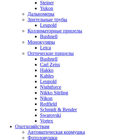
Steiner
Yukon
Дальномеры
Зрительные трубы
Leupold
Коллиматорные прицелы
Bushnell
Монокуляры
Leica
Оптические прицелы
Bushnell
Carl Zeiss
Hakko
Kahles
Leupold
Nightforce
Nikko Stirling
Nikon
Redfield
Schmidt & Bender
Swarovski
Vortex
Охотхозяйствам
Автоматическая кормушка
Фотоловушки