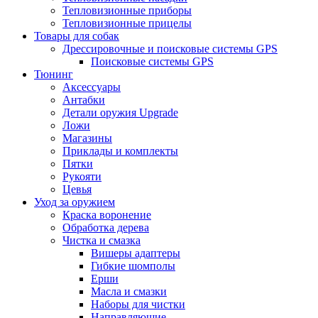
Тепловизионные приборы
Тепловизионные прицелы
Товары для собак
Дрессировочные и поисковые системы GPS
Поисковые системы GPS
Тюнинг
Аксессуары
Антабки
Детали оружия Upgrade
Ложи
Магазины
Приклады и комплекты
Пятки
Рукояти
Цевья
Уход за оружием
Краска воронение
Обработка дерева
Чистка и смазка
Вишеры адаптеры
Гибкие шомполы
Ерши
Масла и смазки
Наборы для чистки
Направляющие