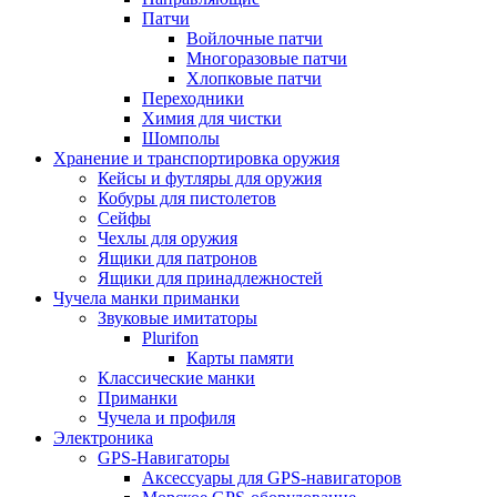
Патчи
Войлочные патчи
Многоразовые патчи
Хлопковые патчи
Переходники
Химия для чистки
Шомполы
Хранение и транспортировка оружия
Кейсы и футляры для оружия
Кобуры для пистолетов
Сейфы
Чехлы для оружия
Ящики для патронов
Ящики для принадлежностей
Чучела манки приманки
Звуковые имитаторы
Plurifon
Карты памяти
Классические манки
Приманки
Чучела и профиля
Электроника
GPS-Навигаторы
Аксессуары для GPS-навигаторов