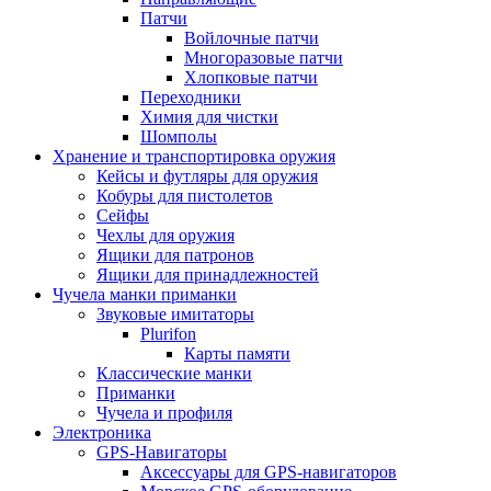
Патчи
Войлочные патчи
Многоразовые патчи
Хлопковые патчи
Переходники
Химия для чистки
Шомполы
Хранение и транспортировка оружия
Кейсы и футляры для оружия
Кобуры для пистолетов
Сейфы
Чехлы для оружия
Ящики для патронов
Ящики для принадлежностей
Чучела манки приманки
Звуковые имитаторы
Plurifon
Карты памяти
Классические манки
Приманки
Чучела и профиля
Электроника
GPS-Навигаторы
Аксессуары для GPS-навигаторов