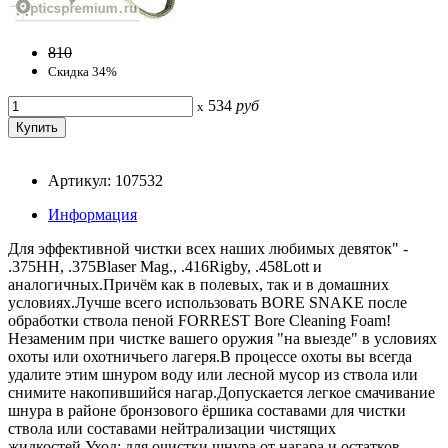
810
Скидка 34%
534
руб
x
Артикул: 107532
Информация
Для эффективной чистки всех наших любимых девяток" -
.375HH, .375Blaser Mag., .416Rigby, .458Lott и
аналогичных.Причём как в полевых, так и в домашних
условиях.Лучше всего использовать BORE SNAKE после
обработки ствола пеной FORREST Bore Cleaning Foam!
Незаменим при чистке вашего оружия "на выезде" в условиях
охоты или охотничьего лагеря.В процессе охоты вы всегда
удалите этим шнуром воду или лесной мусор из ствола или
снимите накопившийся нагар.Допускается легкое смачивание
шнура в районе бронзового ёршика составами для чистки
ствола или составами нейтрализации чистящих
жидкостей.Уход: для очистки шнура от нагара и остатков