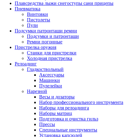
Плавсредства лыжи снегоступы сани прицепы
Пневматика
Винтовки
Пистолеты
Пули
Подсумки патронташи ремни
Подсумки и патронташи
Ремни погонные
Пристрелка оружия
Станки для пристрелки
Холодная пристрелка
Релоадинг
Гладкоствольный
Аксессуары
Машинки
Пулелейки
Нарезной
Весы и дозаторы
Набор профессионального инструмента
Наборы для релоадинга
Наборы матриц
Подготовка и очистка гильз
Прессы
Специальные инструменты
Установка капсюлей