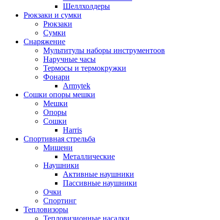
Шеллхолдеры
Рюкзаки и сумки
Рюкзаки
Сумки
Снаряжение
Мультитулы наборы инструментоов
Наручные часы
Термосы и термокружки
Фонари
Armytek
Сошки опоры мешки
Мешки
Опоры
Сошки
Harris
Спортивная стрельба
Мишени
Металлические
Наушники
Активные наушники
Пассивные наушники
Очки
Спортинг
Тепловизоры
Тепловизионные насадки