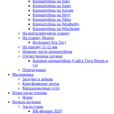
Кронштейны на Sako
Кронштейны на Sauer
Кронштейны на Savage
Кронштейны на Steyr
Кронштейны на Tikka
Кронштейны на Weatherby
Кронштейны на Winchester
На вентилируемую планку
На планку Weaver
Recknagel (Era Tac)
На призму 11-12 мм
Нижние части кронштейнов
Отечественное оружие
Боковые кронштейны (Сайга Тигр Вепрь и
тд)
Переходники
Маскировка
Засидки и лабазы
Камуфляжные ленты
Маскировочные сети
Ножи пилы топоры
Ножи
Ночное видение
Аксессуары
ИК-фонари ЛЦУ