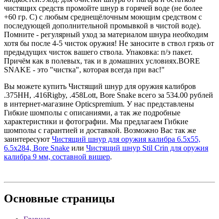
чистящих средств промойте шнур в горячей воде (не более
+60 гр. С) с любым среднещёлочным моющим средством с
последующей дополнительной промывкой в чистой воде).
Помните - регулярный уход за материалом шнура необходим
хотя бы после 4-5 чисток оружия! Не заносите в ствол грязь от
предыдущих чисток вашего ствола. Упаковка: п/э пакет.
Причём как в полевых, так и в домашних условиях.BORE
SNAKE - это "чистка", которая всегда при вас!"
Вы можете купить Чистящий шнур для оружия калибров
.375HH, .416Rigby, .458Lott, Bore Snake всего за 534.00 рублей
в интернет-магазине Opticspremium. У нас представлены
Гибкие шомполы с описаниями, а так же подробные
характеристики и фотографии. Мы предлагаем Гибкие
шомполы с гарантией и доставкой. Возможно Вас так же
заинтересуют
Чистящий шнур для оружия калибра 6.5х55,
6.5х284, Bore Snake
или
Чистящий шнур Stil Crin для оружия
калибра 9 мм, составной вишер
.
Основные
страницы