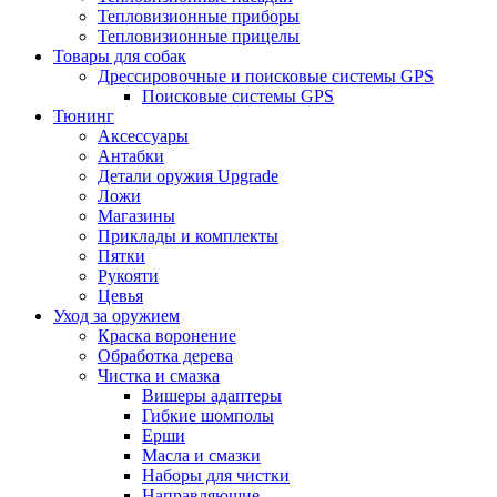
Тепловизионные приборы
Тепловизионные прицелы
Товары для собак
Дрессировочные и поисковые системы GPS
Поисковые системы GPS
Тюнинг
Аксессуары
Антабки
Детали оружия Upgrade
Ложи
Магазины
Приклады и комплекты
Пятки
Рукояти
Цевья
Уход за оружием
Краска воронение
Обработка дерева
Чистка и смазка
Вишеры адаптеры
Гибкие шомполы
Ерши
Масла и смазки
Наборы для чистки
Направляющие