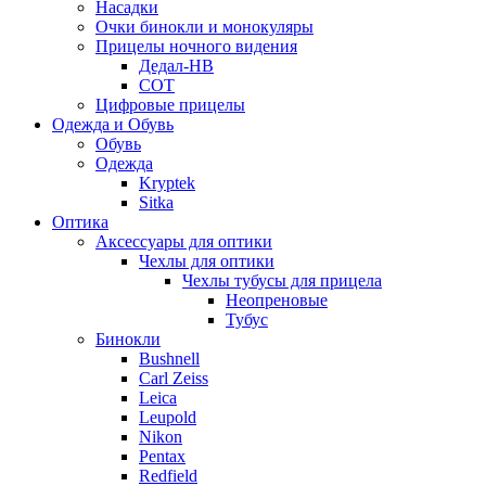
Насадки
Очки бинокли и монокуляры
Прицелы ночного видения
Дедал-НВ
СОТ
Цифровые прицелы
Одежда и Обувь
Обувь
Одежда
Kryptek
Sitka
Оптика
Аксессуары для оптики
Чехлы для оптики
Чехлы тубусы для прицела
Неопреновые
Тубус
Бинокли
Bushnell
Carl Zeiss
Leica
Leupold
Nikon
Pentax
Redfield