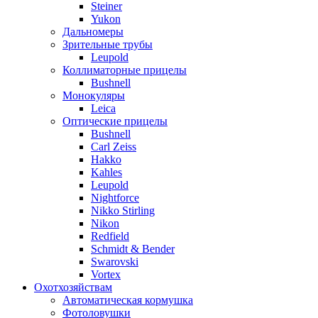
Steiner
Yukon
Дальномеры
Зрительные трубы
Leupold
Коллиматорные прицелы
Bushnell
Монокуляры
Leica
Оптические прицелы
Bushnell
Carl Zeiss
Hakko
Kahles
Leupold
Nightforce
Nikko Stirling
Nikon
Redfield
Schmidt & Bender
Swarovski
Vortex
Охотхозяйствам
Автоматическая кормушка
Фотоловушки