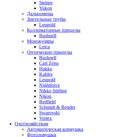
Steiner
Yukon
Дальномеры
Зрительные трубы
Leupold
Коллиматорные прицелы
Bushnell
Монокуляры
Leica
Оптические прицелы
Bushnell
Carl Zeiss
Hakko
Kahles
Leupold
Nightforce
Nikko Stirling
Nikon
Redfield
Schmidt & Bender
Swarovski
Vortex
Охотхозяйствам
Автоматическая кормушка
Фотоловушки