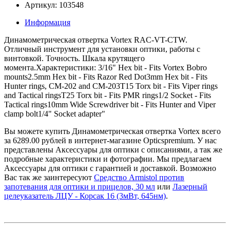
Артикул: 103548
Информация
Динамометрическая отвертка Vortex RAC-VT-CTW.
Отличный инструмент для установки оптики, работы с
винтовкой. Точность. Шкала крутящего
момента.Характеристики: 3/16" Hex bit - Fits Vortex Bobro
mounts2.5mm Hex bit - Fits Razor Red Dot3mm Hex bit - Fits
Hunter rings, CM-202 and CM-203T15 Torx bit - Fits Viper rings
and Tactical ringsT25 Torx bit - Fits PMR rings1/2 Socket - Fits
Tactical rings10mm Wide Screwdriver bit - Fits Hunter and Viper
clamp bolt1/4" Socket adapter"
Вы можете купить Динамометрическая отвертка Vortex всего
за 6289.00 рублей в интернет-магазине Opticspremium. У нас
представлены Аксессуары для оптики с описаниями, а так же
подробные характеристики и фотографии. Мы предлагаем
Аксессуары для оптики с гарантией и доставкой. Возможно
Вас так же заинтересуют
Средство Armistol против
запотевания для оптики и прицелов, 30 мл
или
Лазерный
целеуказатель ЛЦУ - Корсак 16 (3мВт, 645нм)
.