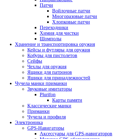
Патчи
Войлочные патчи
Многоразовые патчи
Хлопковые патчи
Переходники
Химия для чистки
Шомполы
Хранение и транспортировка оружия
Кейсы и футляры для оружия
Кобуры для пистолетов
Сейфы
Чехлы для оружия
Ящики для патронов
Ящики для принадлежностей
Чучела манки приманки
Звуковые имитаторы
Plurifon
Карты памяти
Классические манки
Приманки
Чучела и профиля
Электроника
GPS-Навигаторы
Аксессуары для GPS-навигаторов