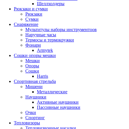
Шеллхолдеры
Рюкзаки и сумки
Рюкзаки
Сумки
Снаряжение
Мультитулы наборы инструментоов
Наручные часы
Термосы и термокружки
Фонари
Armytek
Сошки опоры мешки
Мешки
Опоры
Сошки
Harris
Спортивная стрельба
Мишени
Металлические
Наушники
Активные наушники
Пассивные наушники
Очки
Спортинг
Тепловизоры
Тепловизионные насадки