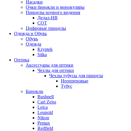
Насадки
Очки бинокли и монокуляры
Прицелы ночного видения
Дедал-НВ
СОТ
Цифровые прицелы
Одежда и Обувь
Обувь
Одежда
Kryptek
Sitka
Оптика
Аксессуары для оптики
Чехлы для оптики
Чехлы тубусы для прицела
Неопреновые
Тубус
Бинокли
Bushnell
Carl Zeiss
Leica
Leupold
Nikon
Pentax
Redfield