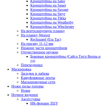
Кронштейны на Sako
Кронштейны на Sauer
Кронштейны на Savage
Кронштейны на Steyr
Кронштейны на Tikka
Кронштейны на Weatherby
Кронштейны на Winchester
На вентилируемую планку
На планку Weaver
Recknagel (Era Tac)
На призму 11-12 мм
Нижние части кронштейнов
Отечественное оружие
Боковые кронштейны (Сайга Тигр Вепрь и
тд)
Переходники
Маскировка
Засидки и лабазы
Камуфляжные ленты
Маскировочные сети
Ножи пилы топоры
Ножи
Ночное видение
Аксессуары
ИК-фонари ЛЦУ