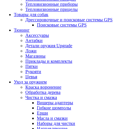
Тепловизионные приборы
Тепловизионные прицелы
Товары для собак
Дрессировочные и поисковые системы GPS
Поисковые системы GPS
Тюнинг
Аксессуары
Антабки
Детали оружия Upgrade
Ложи
Магазины
Приклады и комплекты
Пятки
Рукояти
Цевья
Уход за оружием
Краска воронение
Обработка дерева
Чистка и смазка
Вишеры адаптеры
Гибкие шомполы
Ерши
Масла и смазки
Наборы для чистки
Направляющие