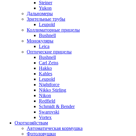
Steiner
Yukon
Дальномеры
Зрительные трубы
Leupold
Коллиматорные прицелы
Bushnell
Монокуляры
Leica
Оптические прицелы
Bushnell
Carl Zeiss
Hakko
Kahles
Leupold
Nightforce
Nikko Stirling
Nikon
Redfield
Schmidt & Bender
Swarovski
Vortex
Охотхозяйствам
Автоматическая кормушка
Фотоловушки