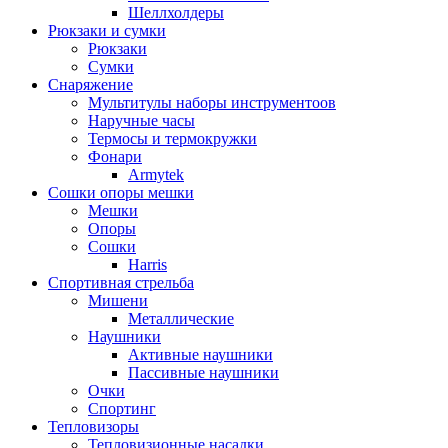
Шеллхолдеры
Рюкзаки и сумки
Рюкзаки
Сумки
Снаряжение
Мультитулы наборы инструментоов
Наручные часы
Термосы и термокружки
Фонари
Armytek
Сошки опоры мешки
Мешки
Опоры
Сошки
Harris
Спортивная стрельба
Мишени
Металлические
Наушники
Активные наушники
Пассивные наушники
Очки
Спортинг
Тепловизоры
Тепловизионные насадки