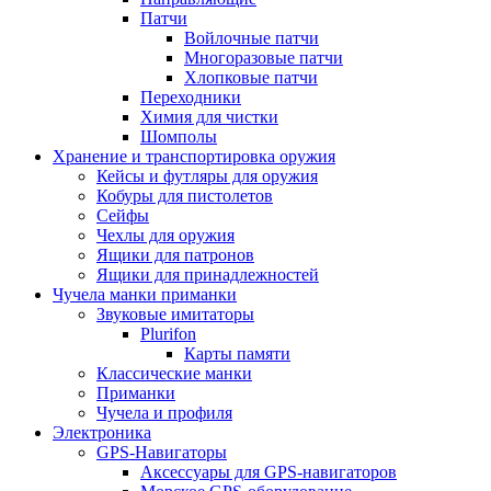
Патчи
Войлочные патчи
Многоразовые патчи
Хлопковые патчи
Переходники
Химия для чистки
Шомполы
Хранение и транспортировка оружия
Кейсы и футляры для оружия
Кобуры для пистолетов
Сейфы
Чехлы для оружия
Ящики для патронов
Ящики для принадлежностей
Чучела манки приманки
Звуковые имитаторы
Plurifon
Карты памяти
Классические манки
Приманки
Чучела и профиля
Электроника
GPS-Навигаторы
Аксессуары для GPS-навигаторов