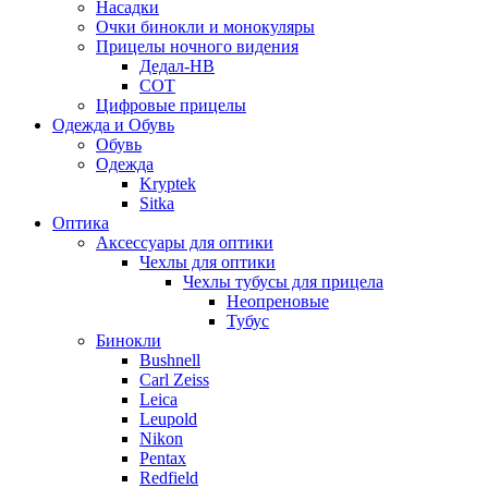
Насадки
Очки бинокли и монокуляры
Прицелы ночного видения
Дедал-НВ
СОТ
Цифровые прицелы
Одежда и Обувь
Обувь
Одежда
Kryptek
Sitka
Оптика
Аксессуары для оптики
Чехлы для оптики
Чехлы тубусы для прицела
Неопреновые
Тубус
Бинокли
Bushnell
Carl Zeiss
Leica
Leupold
Nikon
Pentax
Redfield