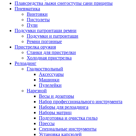
Плавсредства лыжи снегоступы сани прицепы
Пневматика
Винтовки
Пистолеты
Пули
Подсумки патронташи ремни
Подсумки и патронташи
Ремни погонные
Пристрелка оружия
Станки для пристрелки
Холодная пристрелка
Релоадинг
Гладкоствольный
Аксессуары
Машинки
Пулелейки
Нарезной
Весы и дозаторы
Набор профессионального инструмента
Наборы для релоадинга
Наборы матриц
Подготовка и очистка гильз
Прессы
Специальные инструменты
Установка капсюлей