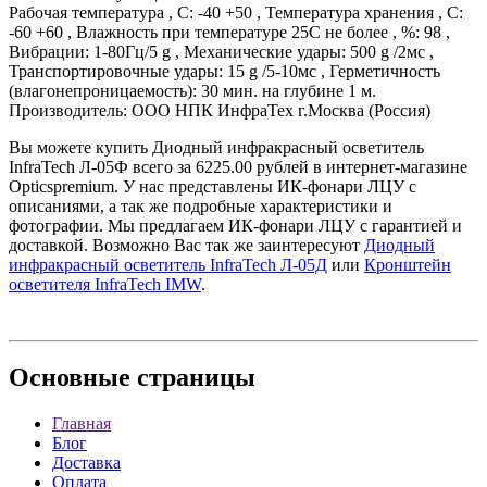
Рабочая температура , С: -40 +50 , Температура хранения , С:
-60 +60 , Влажность при температуре 25С не более , %: 98 ,
Вибрации: 1-80Гц/5 g , Механические удары: 500 g /2мс ,
Транспортировочные удары: 15 g /5-10мс , Герметичность
(влагонепроницаемость): 30 мин. на глубине 1 м.
Производитель: ООО НПК ИнфраТех г.Москва (Россия)
Вы можете купить Диодный инфракрасный осветитель
InfraTech Л-05Ф всего за 6225.00 рублей в интернет-магазине
Opticspremium. У нас представлены ИК-фонари ЛЦУ с
описаниями, а так же подробные характеристики и
фотографии. Мы предлагаем ИК-фонари ЛЦУ с гарантией и
доставкой. Возможно Вас так же заинтересуют
Диодный
инфракрасный осветитель InfraTech Л-05Д
или
Кронштейн
осветителя InfraTech IMW
.
Основные
страницы
Главная
Блог
Доставка
Оплата