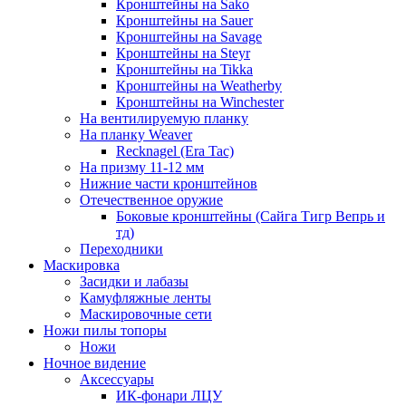
Кронштейны на Sako
Кронштейны на Sauer
Кронштейны на Savage
Кронштейны на Steyr
Кронштейны на Tikka
Кронштейны на Weatherby
Кронштейны на Winchester
На вентилируемую планку
На планку Weaver
Recknagel (Era Tac)
На призму 11-12 мм
Нижние части кронштейнов
Отечественное оружие
Боковые кронштейны (Сайга Тигр Вепрь и
тд)
Переходники
Маскировка
Засидки и лабазы
Камуфляжные ленты
Маскировочные сети
Ножи пилы топоры
Ножи
Ночное видение
Аксессуары
ИК-фонари ЛЦУ