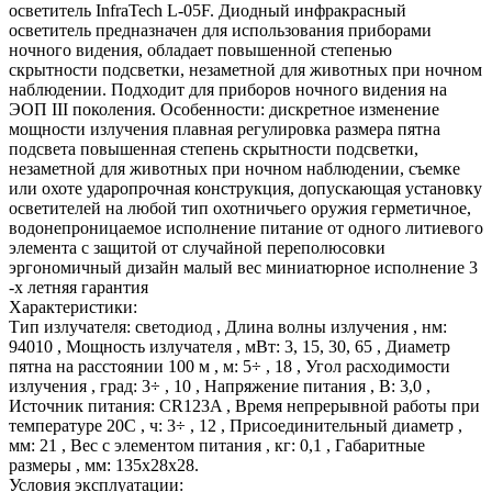
осветитель InfraTech L-05F. Диодный инфракрасный
осветитель предназначен для использования приборами
ночного видения, обладает повышенной степенью
скрытности подсветки, незаметной для животных при ночном
наблюдении. Подходит для приборов ночного видения на
ЭОП III поколения. Особенности: дискретное изменение
мощности излучения плавная регулировка размера пятна
подсвета повышенная степень скрытности подсветки,
незаметной для животных при ночном наблюдении, съемке
или охоте ударопрочная конструкция, допускающая установку
осветителей на любой тип охотничьего оружия герметичное,
водонепроницаемое исполнение питание от одного литиевого
элемента с защитой от случайной переполюсовки
эргономичный дизайн малый вес миниатюрное исполнение 3
-х летняя гарантия
Характеристики:
Тип излучателя: светодиод , Длина волны излучения , нм:
94010 , Мощность излучателя , мВт: 3, 15, 30, 65 , Диаметр
пятна на расстоянии 100 м , м: 5÷ , 18 , Угол расходимости
излучения , град: 3÷ , 10 , Напряжение питания , В: 3,0 ,
Источник питания: CR123A , Время непрерывной работы при
температуре 20С , ч: 3÷ , 12 , Присоединительный диаметр ,
мм: 21 , Вес с элементом питания , кг: 0,1 , Габаритные
размеры , мм: 135х28х28.
Условия эксплуатации: