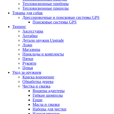
Тепловизионные приборы
Тепловизионные прицелы
Товары для собак
Дрессировочные и поисковые системы GPS
Поисковые системы GPS
Тюнинг
Аксессуары
Антабки
Детали оружия Upgrade
Ложи
Магазины
Приклады и комплекты
Пятки
Рукояти
Цевья
Уход за оружием
Краска воронение
Обработка дерева
Чистка и смазка
Вишеры адаптеры
Гибкие шомполы
Ерши
Масла и смазки
Наборы для чистки
Направляющие