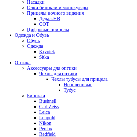
Насадки
Очки бинокли и монокуляры
Прицелы ночного видения
Дедал-НВ
СОТ
Цифровые прицелы
Одежда и Обувь
Обувь
Одежда
Kryptek
Sitka
Оптика
Аксессуары для оптики
Чехлы для оптики
Чехлы тубусы для прицела
Неопреновые
Тубус
Бинокли
Bushnell
Carl Zeiss
Leica
Leupold
Nikon
Pentax
Redfield