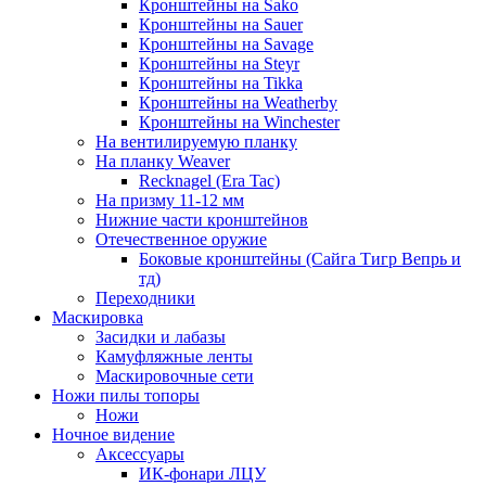
Кронштейны на Sako
Кронштейны на Sauer
Кронштейны на Savage
Кронштейны на Steyr
Кронштейны на Tikka
Кронштейны на Weatherby
Кронштейны на Winchester
На вентилируемую планку
На планку Weaver
Recknagel (Era Tac)
На призму 11-12 мм
Нижние части кронштейнов
Отечественное оружие
Боковые кронштейны (Сайга Тигр Вепрь и
тд)
Переходники
Маскировка
Засидки и лабазы
Камуфляжные ленты
Маскировочные сети
Ножи пилы топоры
Ножи
Ночное видение
Аксессуары
ИК-фонари ЛЦУ