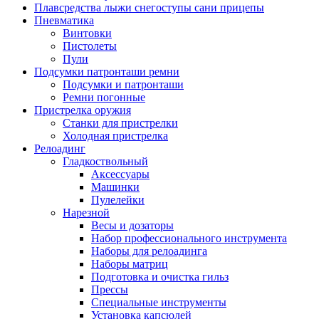
Плавсредства лыжи снегоступы сани прицепы
Пневматика
Винтовки
Пистолеты
Пули
Подсумки патронташи ремни
Подсумки и патронташи
Ремни погонные
Пристрелка оружия
Станки для пристрелки
Холодная пристрелка
Релоадинг
Гладкоствольный
Аксессуары
Машинки
Пулелейки
Нарезной
Весы и дозаторы
Набор профессионального инструмента
Наборы для релоадинга
Наборы матриц
Подготовка и очистка гильз
Прессы
Специальные инструменты
Установка капсюлей