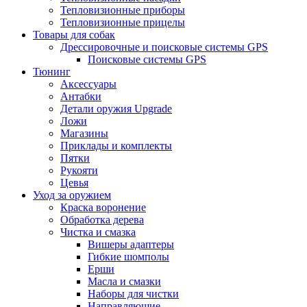
Тепловизионные приборы
Тепловизионные прицелы
Товары для собак
Дрессировочные и поисковые системы GPS
Поисковые системы GPS
Тюнинг
Аксессуары
Антабки
Детали оружия Upgrade
Ложи
Магазины
Приклады и комплекты
Пятки
Рукояти
Цевья
Уход за оружием
Краска воронение
Обработка дерева
Чистка и смазка
Вишеры адаптеры
Гибкие шомполы
Ерши
Масла и смазки
Наборы для чистки
Направляющие