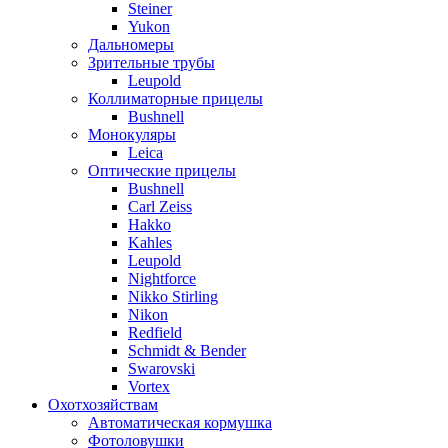
Steiner
Yukon
Дальномеры
Зрительные трубы
Leupold
Коллиматорные прицелы
Bushnell
Монокуляры
Leica
Оптические прицелы
Bushnell
Carl Zeiss
Hakko
Kahles
Leupold
Nightforce
Nikko Stirling
Nikon
Redfield
Schmidt & Bender
Swarovski
Vortex
Охотхозяйствам
Автоматическая кормушка
Фотоловушки