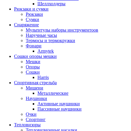
Шеллхолдеры
Рюкзаки и сумки
Рюкзаки
Сумки
Снаряжение
Мультитулы наборы инструментоов
Наручные часы
Термосы и термокружки
Фонари
Armytek
Сошки опоры мешки
Мешки
Опоры
Сошки
Harris
Спортивная стрельба
Мишени
Металлические
Наушники
Активные наушники
Пассивные наушники
Очки
Спортинг
Тепловизоры
Тепловизионные насадки