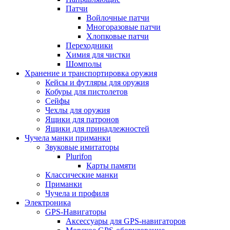
Патчи
Войлочные патчи
Многоразовые патчи
Хлопковые патчи
Переходники
Химия для чистки
Шомполы
Хранение и транспортировка оружия
Кейсы и футляры для оружия
Кобуры для пистолетов
Сейфы
Чехлы для оружия
Ящики для патронов
Ящики для принадлежностей
Чучела манки приманки
Звуковые имитаторы
Plurifon
Карты памяти
Классические манки
Приманки
Чучела и профиля
Электроника
GPS-Навигаторы
Аксессуары для GPS-навигаторов