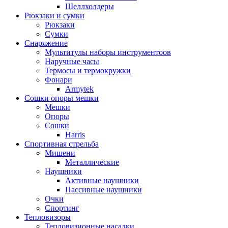
Шеллхолдеры
Рюкзаки и сумки
Рюкзаки
Сумки
Снаряжение
Мультитулы наборы инструментоов
Наручные часы
Термосы и термокружки
Фонари
Armytek
Сошки опоры мешки
Мешки
Опоры
Сошки
Harris
Спортивная стрельба
Мишени
Металлические
Наушники
Активные наушники
Пассивные наушники
Очки
Спортинг
Тепловизоры
Тепловизионные насадки