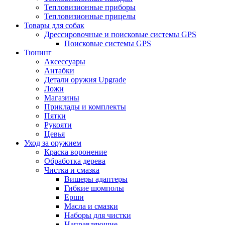
Тепловизионные приборы
Тепловизионные прицелы
Товары для собак
Дрессировочные и поисковые системы GPS
Поисковые системы GPS
Тюнинг
Аксессуары
Антабки
Детали оружия Upgrade
Ложи
Магазины
Приклады и комплекты
Пятки
Рукояти
Цевья
Уход за оружием
Краска воронение
Обработка дерева
Чистка и смазка
Вишеры адаптеры
Гибкие шомполы
Ерши
Масла и смазки
Наборы для чистки
Направляющие