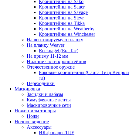
Кронштейны на Sako
Кронштейны на Sauer
Кронштейны на Savage
Кронштейны на Steyr
Кронштейны на Tikka
Кронштейны на Weatherby
Кронштейны на Winchester
На вентилируемую планку
На планку Weaver
Recknagel (Era Tac)
На призму 11-12 мм
Нижние части кронштейнов
Отечественное оружие
Боковые кронштейны (Сайга Тигр Вепрь и
тд)
Переходники
Маскировка
Засидки и лабазы
Камуфляжные ленты
Маскировочные сети
Ножи пилы топоры
Ножи
Ночное видение
Аксессуары
ИК-фонари ЛЦУ