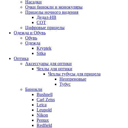
Насадки
Очки бинокли и монокуляры
Прицелы ночного видения
Дедал-НВ
СОТ
Цифровые прицелы
Одежда и Обувь
Обувь
Одежда
Kryptek
Sitka
Оптика
Аксессуары для оптики
Чехлы для оптики
Чехлы тубусы для прицела
Неопреновые
Тубус
Бинокли
Bushnell
Carl Zeiss
Leica
Leupold
Nikon
Pentax
Redfield