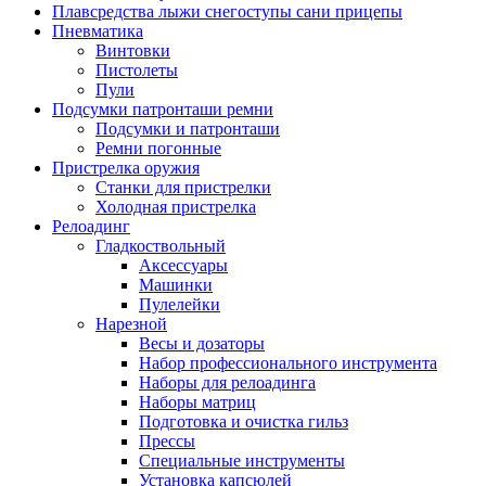
Плавсредства лыжи снегоступы сани прицепы
Пневматика
Винтовки
Пистолеты
Пули
Подсумки патронташи ремни
Подсумки и патронташи
Ремни погонные
Пристрелка оружия
Станки для пристрелки
Холодная пристрелка
Релоадинг
Гладкоствольный
Аксессуары
Машинки
Пулелейки
Нарезной
Весы и дозаторы
Набор профессионального инструмента
Наборы для релоадинга
Наборы матриц
Подготовка и очистка гильз
Прессы
Специальные инструменты
Установка капсюлей