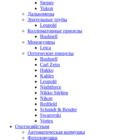
Steiner
Yukon
Дальномеры
Зрительные трубы
Leupold
Коллиматорные прицелы
Bushnell
Монокуляры
Leica
Оптические прицелы
Bushnell
Carl Zeiss
Hakko
Kahles
Leupold
Nightforce
Nikko Stirling
Nikon
Redfield
Schmidt & Bender
Swarovski
Vortex
Охотхозяйствам
Автоматическая кормушка
Фотоловушки