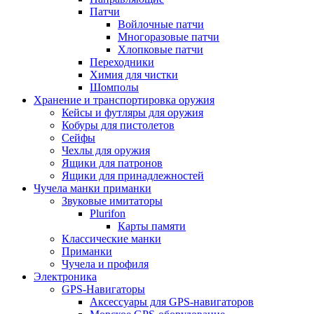
Патчи
Войлочные патчи
Многоразовые патчи
Хлопковые патчи
Переходники
Химия для чистки
Шомполы
Хранение и транспортировка оружия
Кейсы и футляры для оружия
Кобуры для пистолетов
Сейфы
Чехлы для оружия
Ящики для патронов
Ящики для принадлежностей
Чучела манки приманки
Звуковые имитаторы
Plurifon
Карты памяти
Классические манки
Приманки
Чучела и профиля
Электроника
GPS-Навигаторы
Аксессуары для GPS-навигаторов