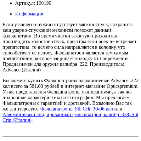
Артикул: 100199
Информация
Если у вашего оружия отсутствует мягкий спуск, сохранить
ваш ударно-спусковой механизм поможет данный
фальшпатрон. Во время чистки зачастую приходится
производить холостой спуск, при этом если боёк не встречает
препятствия, то вся его сила направляется в колодку, что
способствует её износу. Фальшпатрон является тем самым
препятствием, которое защищает колодку от повреждения.
Предназначен для оружия калибра .222. Производитель:
Advance (Италия)
Вы можете купить Фальшпатроны алюминиевые Advance .222
кал всего за 581.00 рублей в интернет-магазине Opticspremium.
У нас представлены Фальшпатроны с описаниями, а так же
подробные характеристики и фотографии. Мы предлагаем
Фальшпатроны с гарантией и доставкой. Возможно Вас так
же заинтересуют
Фальшпатроны Stil Crin 30-06 кал
или
Алюминиевый анодированный фальшпатрон, калибр .338, Stil
Crin (Италия)
.