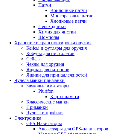
Патчи
Войлочные патчи
Многоразовые патчи
Хлопковые патчи
Переходники
Химия для чистки
Шомполы
Хранение и транспортировка оружия
Кейсы и футляры для оружия
Кобуры для пистолетов
Сейфы
Чехлы для оружия
Ящики для патронов
Ящики для принадлежностей
Чучела манки приманки
Звуковые имитаторы
Plurifon
Карты памяти
Классические манки
Приманки
Чучела и профиля
Электроника
GPS-Навигаторы
Аксессуары для GPS-навигаторов