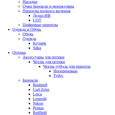
Насадки
Очки бинокли и монокуляры
Прицелы ночного видения
Дедал-НВ
СОТ
Цифровые прицелы
Одежда и Обувь
Обувь
Одежда
Kryptek
Sitka
Оптика
Аксессуары для оптики
Чехлы для оптики
Чехлы тубусы для прицела
Неопреновые
Тубус
Бинокли
Bushnell
Carl Zeiss
Leica
Leupold
Nikon
Pentax
Redfield