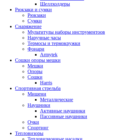
Шеллхолдеры
Рюкзаки и сумки
Рюкзаки
Сумки
Снаряжение
Мультитулы наборы инструментоов
Наручные часы
Термосы и термокружки
Фонари
Armytek
Сошки опоры мешки
Мешки
Опоры
Сошки
Harris
Спортивная стрельба
Мишени
Металлические
Наушники
Активные наушники
Пассивные наушники
Очки
Спортинг
Тепловизоры
Тепловизионные насадки