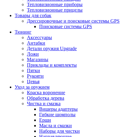
Тепловизионные приборы
Тепловизионные прицелы
Товары для собак
Дрессировочные и поисковые системы GPS
Поисковые системы GPS
Тюнинг
Аксессуары
Антабки
Детали оружия Upgrade
Ложи
Магазины
Приклады и комплекты
Пятки
Рукояти
Цевья
Уход за оружием
Краска воронение
Обработка дерева
Чистка и смазка
Вишеры адаптеры
Гибкие шомполы
Ерши
Масла и смазки
Наборы для чистки
Направляющие