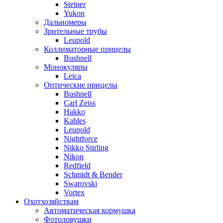
Steiner
Yukon
Дальномеры
Зрительные трубы
Leupold
Коллиматорные прицелы
Bushnell
Монокуляры
Leica
Оптические прицелы
Bushnell
Carl Zeiss
Hakko
Kahles
Leupold
Nightforce
Nikko Stirling
Nikon
Redfield
Schmidt & Bender
Swarovski
Vortex
Охотхозяйствам
Автоматическая кормушка
Фотоловушки