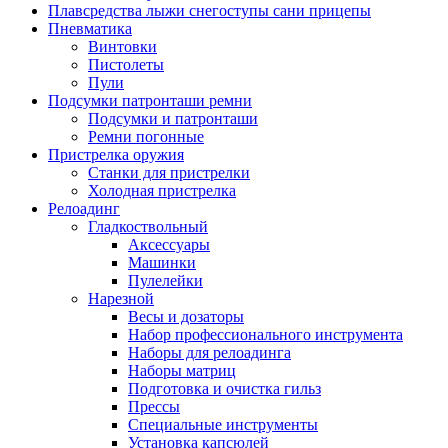
Плавсредства лыжи снегоступы сани прицепы
Пневматика
Винтовки
Пистолеты
Пули
Подсумки патронташи ремни
Подсумки и патронташи
Ремни погонные
Пристрелка оружия
Станки для пристрелки
Холодная пристрелка
Релоадинг
Гладкоствольный
Аксессуары
Машинки
Пулелейки
Нарезной
Весы и дозаторы
Набор профессионального инструмента
Наборы для релоадинга
Наборы матриц
Подготовка и очистка гильз
Прессы
Специальные инструменты
Установка капсюлей