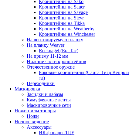
Кронштейны на Sako
Кронштейны на Sauer
Кронштейны на Savage
Кронштейны на Steyr
Кронштейны на Tikka
Кронштейны на Weatherby
Кронштейны на Winchester
На вентилируемую планку
На планку Weaver
Recknagel (Era Tac)
На призму 11-12 мм
Нижние части кронштейнов
Отечественное оружие
Боковые кронштейны (Сайга Тигр Вепрь и
тд)
Переходники
Маскировка
Засидки и лабазы
Камуфляжные ленты
Маскировочные сети
Ножи пилы топоры
Ножи
Ночное видение
Аксессуары
ИК-фонари ЛЦУ